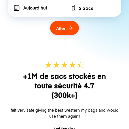
Aujourd'hui
2 Sacs
Number of bags
Aller!
★
★
★
★
☆
★
+1M de sacs stockés en
toute sécurité
4.7
(300k+)
felt very safe giving the best western my bags and would
use them again!!
Lori Kupelian