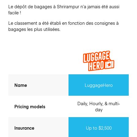
Le dépôt de bagages à
Shrirampur
n’a jamais été aussi
facile !
Le classement a été établi en fonction des consignes à
bagages les plus utilisées.
Name
LuggageHero
Daily, Hourly, & multi-
Pricing models
day
Insurance
Up to $2,500