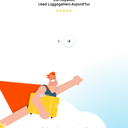
Used LuggageHero
Aujourd'hui
★
★
★
★
★