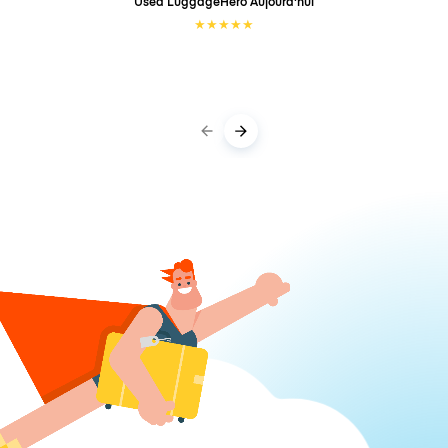
Used LuggageHero
Aujourd'hui
★
★
★
★
★