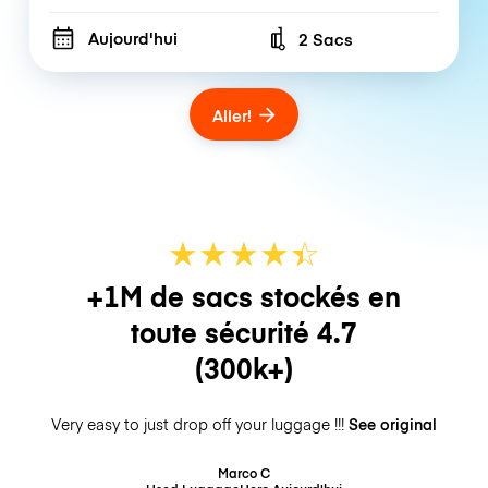
Aujourd'hui
2 Sacs
Number of bags
Aller!
★
★
★
★
☆
★
+1M de sacs stockés en
toute sécurité
4.7
(300k+)
Very easy to just drop off your luggage !!!
See original
Marco C