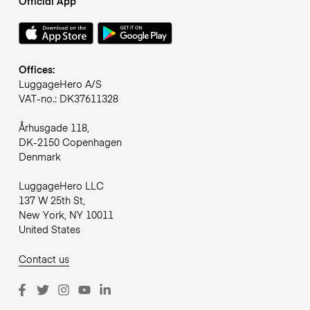
Official App
Offices:
LuggageHero A/S
VAT-no.: DK37611328
Århusgade 118,
DK-2150 Copenhagen
Denmark
LuggageHero LLC
137 W 25th St,
New York, NY 10011
United States
Contact us