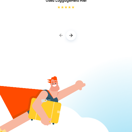
Used LuggageHero
Hier
★
★
★
★
★