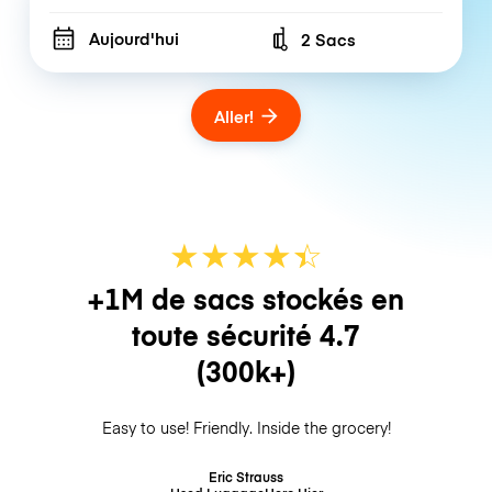
Aujourd'hui
2 Sacs
Number of bags
Aller!
★
★
★
★
☆
★
+1M de sacs stockés en
toute sécurité
4.7
(300k+)
Easy to use! Friendly. Inside the grocery!
Eric Strauss