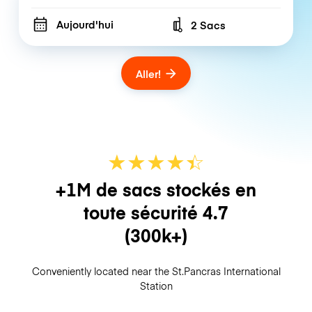
Aujourd'hui
2 Sacs
Number of bags
Aller!
★
★
★
★
☆
★
+1M de sacs stockés en
toute sécurité
4.7
(300k+)
Conveniently located near the St.Pancras International
Station