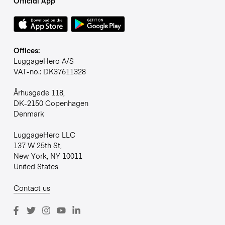
Official App
Offices:
LuggageHero A/S
VAT-no.: DK37611328
Århusgade 118,
DK-2150 Copenhagen
Denmark
LuggageHero LLC
137 W 25th St,
New York, NY 10011
United States
Contact us