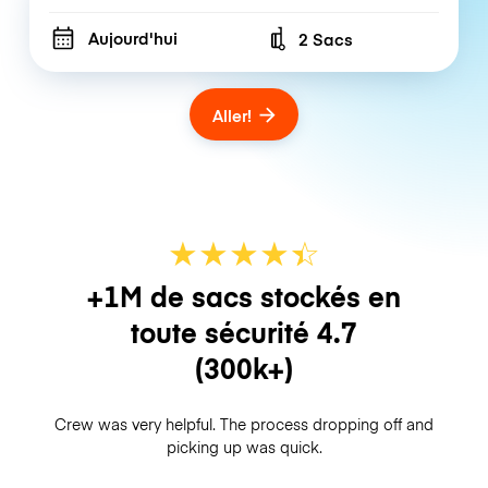
Aujourd'hui
2 Sacs
Number of bags
Aller!
★
★
★
★
☆
★
+1M de sacs stockés en
toute sécurité
4.7
(300k+)
Crew was very helpful. The process dropping off and
picking up was quick.