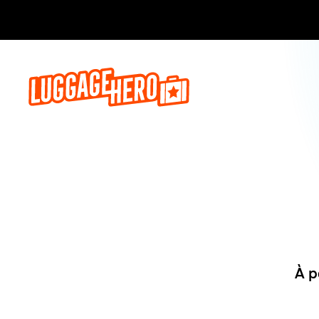
Réservez,
À p