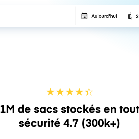
Aujourd'hui
2
N
★
★
★
★
☆
★
1M de sacs stockés en tou
sécurité
4.7
(300k+)