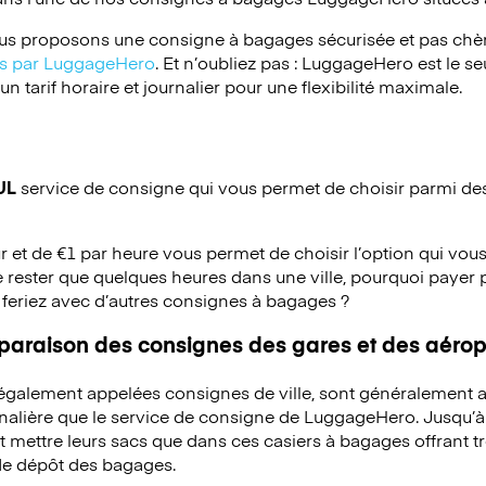
s proposons une consigne à bagages sécurisée et pas chèr
ées par LuggageHero
. Et n’oubliez pas : LuggageHero est le s
 tarif horaire et journalier pour une flexibilité maximale.
UL
service de consigne qui vous permet de choisir parmi des 
ur et de €1 par heure vous permet de choisir l’option qui vous
 rester que quelques heures dans une ville, pourquoi payer 
 feriez avec d’autres consignes à bagages ?
mparaison des consignes des gares et des aérop
 également appelées consignes de ville, sont généralement a
rnalière que le service de consigne de LuggageHero. Jusqu’
mettre leurs sacs que dans ces casiers à bagages offrant trè
 de dépôt des bagages.