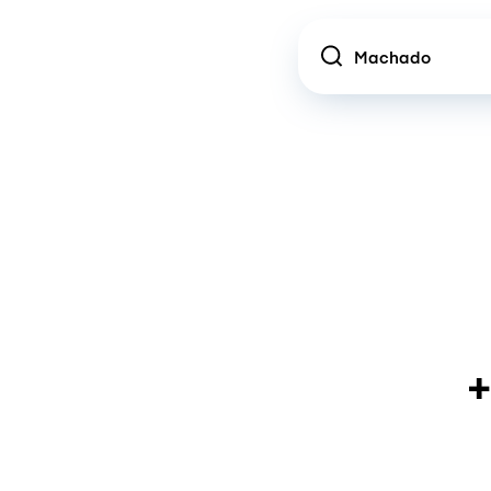
Location
+