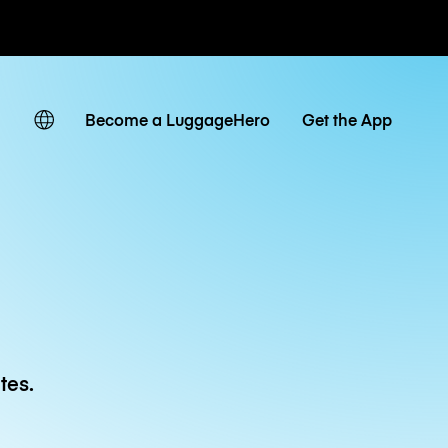
 journaliers
Become a LuggageHero
Get the App
tes.