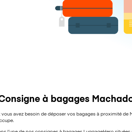
Consigne à bagages Machad
 vous avez besoin de déposer vos bagages à proximité de
occupe.
ans l’une de nos consignes à bagages
LuggageHero
situées 