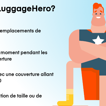
LuggageHero?
0 emplacements de
ut moment pendant les
erture
ec une couverture allant
0
tion de taille ou de