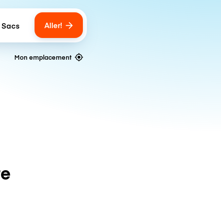
Aller!
 Sacs
umber of bags
Mon emplacement
te