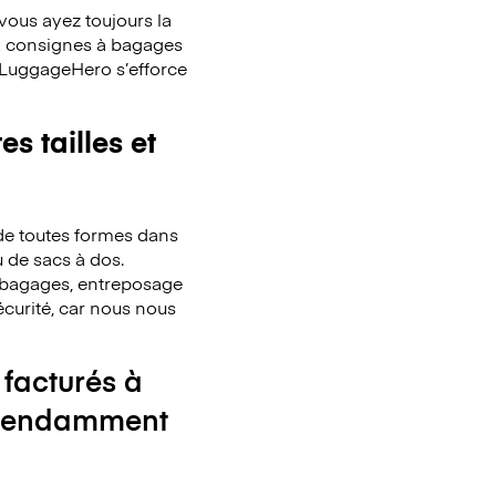
ous ayez toujours la
x consignes à bagages
. LuggageHero s’efforce
s tailles et
de toutes formes dans
u de sacs à dos.
de bagages, entreposage
écurité, car nous nous
 facturés à
ndépendamment