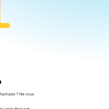
o
 Machado ? Ne vous
au coin de la rue.