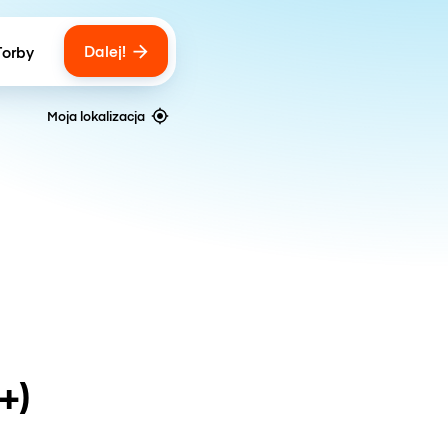
Dalej!
Torby
ber of bags
Moja lokalizacja
+)