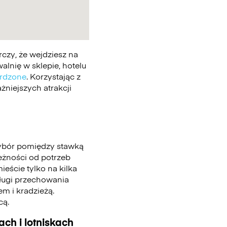
czy, że wejdziesz na
lnię w sklepie, hotelu
erdzone
. Korzystając z
żniejszych atrakcji
ybór pomiędzy stawką
leżności od potrzeb
eście tylko na kilka
sługi przechowania
m i kradzieżą.
cą.
ch i lotniskach