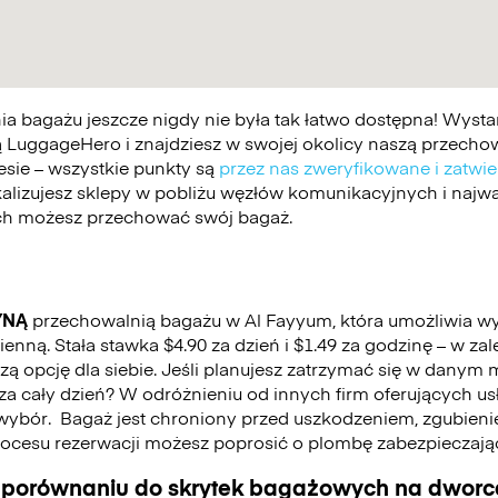
 bagażu jeszcze nigdy nie była tak łatwo dostępna! Wystar
 LuggageHero i znajdziesz w swojej okolicy naszą przechowa
esie – wszystkie punkty są
przez nas zweryfikowane i zatwi
kalizujesz sklepy w pobliżu węzłów komunikacyjnych i najwa
ych możesz przechować swój bagaż.
YNĄ
przechowalnią bagażu w Al Fayyum, która umożliwia w
nną. Stała stawka $4.90 za dzień i $1.49 za godzinę – w za
 opcję dla siebie. Jeśli planujesz zatrzymać się w danym mi
ć za cały dzień? W odróżnieniu od innych firm oferujących u
wybór.
Bagaż jest chroniony przed uszkodzeniem, zgubienie
cesu rezerwacji możesz poprosić o plombę zabezpieczają
 porównaniu do skrytek bagażowych na dworca