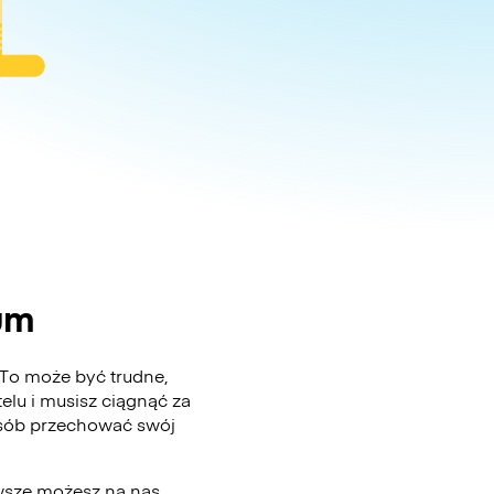
um
 To może być trudne,
elu i musisz ciągnąć za
posób przechować swój
awsze możesz na nas