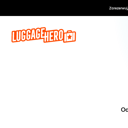
Zarezerwuj, 
Od