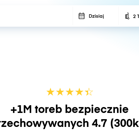
Dzisiaj
2 
Num
★
★
★
★
☆
★
+1M toreb bezpiecznie
rzechowywanych
4.7
(300k