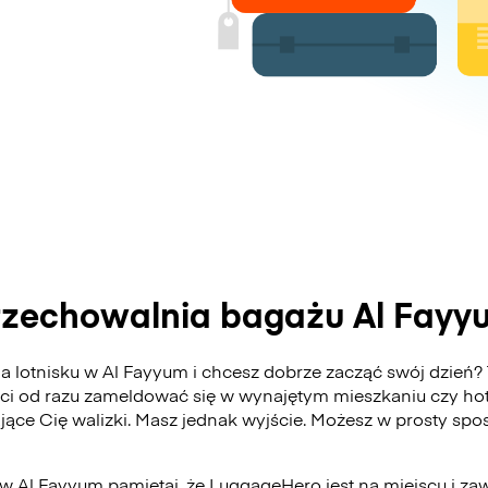
rzechowalnia bagażu Al Fayy
 lotnisku w Al Fayyum i chcesz dobrze zacząć swój dzień?
ści od razu zameldować się w wynajętym mieszkaniu czy hot
ające Cię walizki. Masz jednak wyjście. Możesz w prosty s
 w Al Fayyum pamiętaj, że LuggageHero jest na miejscu i z