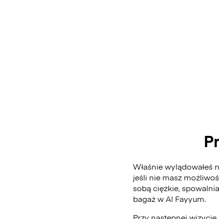
P
Właśnie wylądowałeś na
jeśli nie masz możliwo
sobą ciężkie, spowalni
bagaż w Al Fayyum.
Przy następnej wizycie