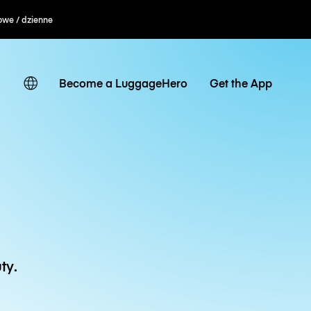
owe / dzienne
Become a LuggageHero
Get the App
ty.