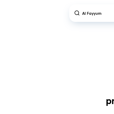
Location
p