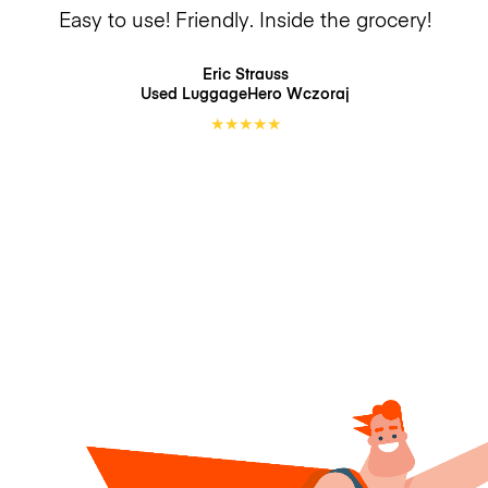
Easy to use! Friendly. Inside the grocery!
Eric Strauss
Used LuggageHero
Wczoraj
★
★
★
★
★