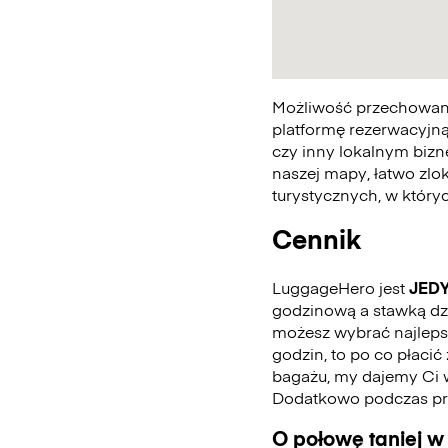
Możliwość przechowania
platformę rezerwacyjną
czy inny lokalnym bizn
naszej mapy, łatwo zlo
turystycznych, w któr
Cennik
LuggageHero jest
JED
godzinową a stawką dzie
możesz wybrać najlepszą
godzin, to po co płaci
bagażu, my dajemy Ci 
Dodatkowo podczas pro
O połowę taniej w