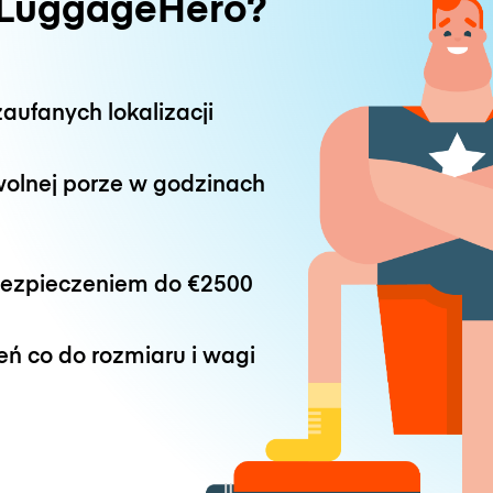
 LuggageHero?
aufanych lokalizacji
wolnej porze w godzinach
bezpieczeniem do
€2500
eń co do rozmiaru i wagi