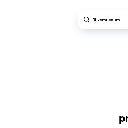
Location
p