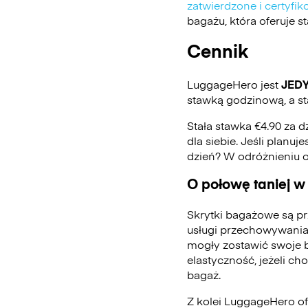
zatwierdzone i certyf
bagażu, która oferuje 
Cennik
LuggageHero jest
JED
stawką godzinową, a st
Stała stawka €4.90 za d
dla siebie. Jeśli planu
dzień? W odróżnieniu 
O połowę taniej w
Skrytki bagażowe są pr
usługi przechowywania
mogły zostawić swoje 
elastyczność, jeżeli ch
bagaż.
Z kolei LuggageHero ofe