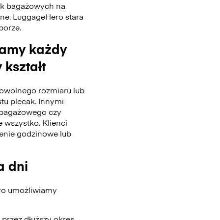
tek bagażowych na
nne. LuggageHero stara
 porze.
wamy każdy
 kształt
wolnego rozmiaru lub
stu plecak. Innymi
u bagażowego czy
 wszystko. Klienci
enie godzinowe lub
a dni
ero umożliwiamy
przez dłuższy okres.