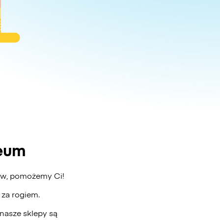
seum
baw, pomożemy Ci!
ż za rogiem.
nasze sklepy są