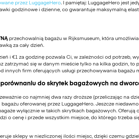
ikowane przez LuggageHero
. I pamiętaj: LuggageHero jest j
stawki godzinowe i dzienne, co gwarantuje maksymalną elas
YNĄ
przechowalnią bagażu w Rijksmuseum, która umożliwi
awką za cały dzień.
zień i €1 za godzinę pozwala Ci, w zależności od potrzeb, w
jesz zatrzymać się w danym mieście tylko na kilka godzin, to p
od innych firm oferujących usługi przechowywania bagażu
 porównaniu do skrytek bagażowych na dworca
zeważnie co najmniej dwa razy droższe (przeliczając na dz
 bagażu oferowanej przez LuggageHero. Jeszcze niedawno
bagaże wyłącznie w takich skrytkach bagażowych. Oferują 
odzi o cenę i przede wszystkim miejsce, do którego trzeba 
ruje sklepy w niezliczonej ilości miejsc, dzięki czemu gdzie