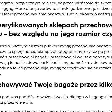
bagaż w bezpiecznym miejscu. W przeciwieństwie do skry
 LuggageHero oferuje zarówno stawki godzinowe, jak i dzie
e i tanie przechowywanie bagażu w Twojej okolicy o każdej
eryfikowanych sklepach przecho
 – bez względu na jego rozmiar czy
ero w każdym naszym punkcie mogą przechować bagaż do
czy to sprzęt narciarski, sprzęt fotograficzny, czy też po pro
tać z przechowalni bagażu, przechowalni walizek, depozyt
ywają to nasi zadowoleni klienci – my pomieścimy dosłownie
du na to, co przechowują, mogą zdecydować się na rozlicz
.
howywać Twoje bagaże przez kilk
ć podczas podróży to ważna kwestia, dlatego w LuggageH
 przez wiele dni.
iższą stawkę dzienną w przypadku przechowywania bagażu 