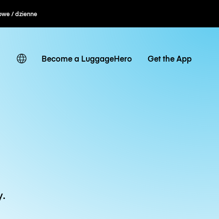
owe / dzienne
Become a LuggageHero
Get the App
y.