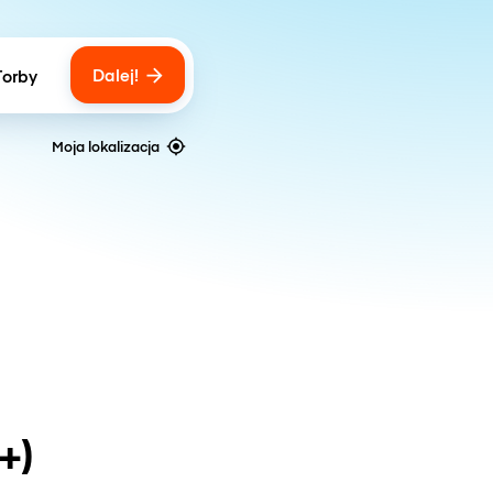
Dalej!
Torby
ber of bags
Moja lokalizacja
+)