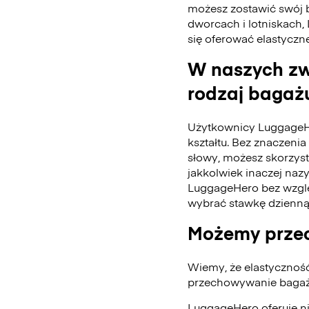
możesz zostawić swój 
dworcach i lotniskach,
się oferować elastyczn
W naszych zw
rodzaj bagażu
Użytkownicy LuggageH
kształtu. Bez znaczenia 
słowy, możesz skorzys
jakkolwiek inaczej naz
LuggageHero bez wzglę
wybrać stawkę dzienną
Możemy przec
Wiemy, że elastycznoś
przechowywanie bagażu
LuggageHero oferuje n