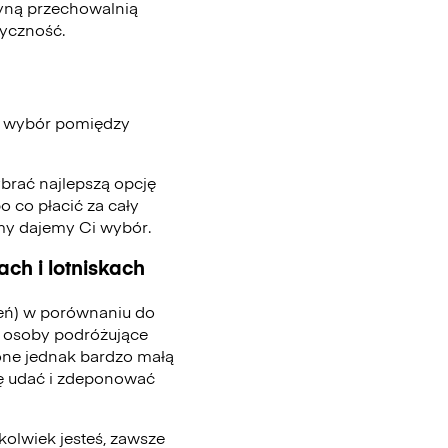
edyną przechowalnią
tyczność.
a wybór pomiędzy
ybrać najlepszą opcję
o co płacić za cały
 my dajemy Ci wybór.
ch i lotniskach
ień) w porównaniu do
 osoby podróżujące
one jednak bardzo małą
się udać i zdeponować
kolwiek jesteś, zawsze