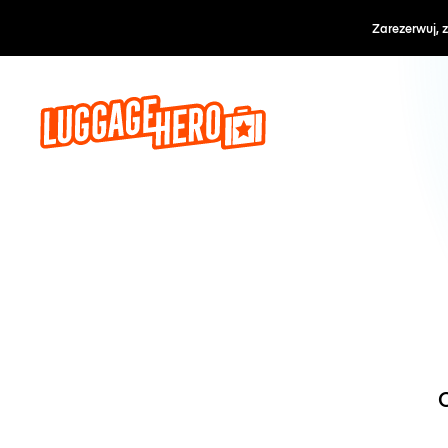
Zarezerwuj, 
O