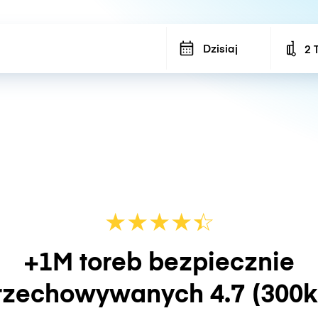
Dzisiaj
2 
Num
★
★
★
★
☆
★
+1M toreb bezpiecznie
rzechowywanych
4.7
(300k