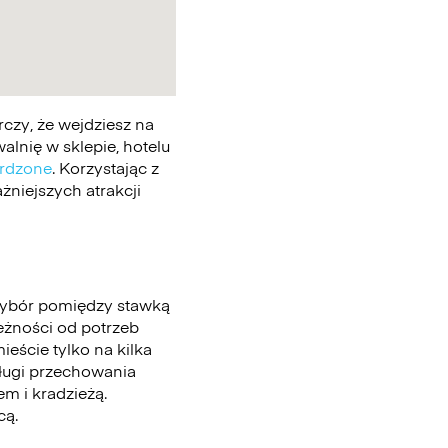
czy, że wejdziesz na
lnię w sklepie, hotelu
erdzone
. Korzystając z
żniejszych atrakcji
wybór pomiędzy stawką
leżności od potrzeb
eście tylko na kilka
sługi przechowania
m i kradzieżą.
cą.