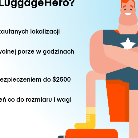
 LuggageHero?
aufanych lokalizacji
wolnej porze w godzinach
bezpieczeniem do
$2500
eń co do rozmiaru i wagi