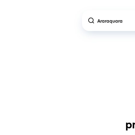
Location
p