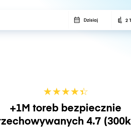
Dzisiaj
2 
Num
★
★
★
★
☆
★
+1M toreb bezpiecznie
rzechowywanych
4.7
(300k