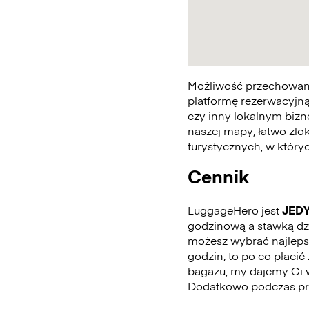
Możliwość przechowania
platformę rezerwacyjną
czy inny lokalnym bizn
naszej mapy, łatwo zlo
turystycznych, w któr
Cennik
LuggageHero jest
JED
godzinową a stawką dzie
możesz wybrać najlepszą
godzin, to po co płaci
bagażu, my dajemy Ci 
Dodatkowo podczas pro