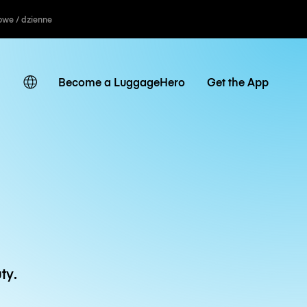
owe / dzienne
Become a LuggageHero
Get the App
ty.