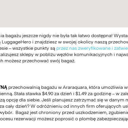
 bagażu jeszcze nigdy nie była tak łatwo dostępna! Wystar
 LuggageHero i znajdziesz w swojej okolicy naszą przechowa
esie – wszystkie punkty są
przez nas zweryfikowane i zatwi
kalizujesz sklepy w pobliżu węzłów komunikacyjnych i najwa
ych możesz przechować swój bagaż.
YNĄ
przechowalnią bagażu w Araraquara, która umożliwia 
nną. Stała stawka $4.90 za dzień i $1.49 za godzinę – w za
 opcję dla siebie. Jeśli planujesz zatrzymać się w danym mi
ć za cały dzień? W odróżnieniu od innych firm oferujących u
wybór.
Bagaż jest chroniony przed uszkodzeniem, zgubienie
cesu rezerwacji możesz poprosić o plombę zabezpieczają