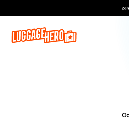
Zarezerwuj, 
Od