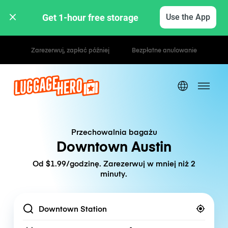
Get 1-hour free storage 
Use the App
Stawki godzinowe / dzienne
Przechowalnia bagażu
Downtown Austin
Od $1.99/godzinę. Zarezerwuj w mniej niż 2
minuty.
Location