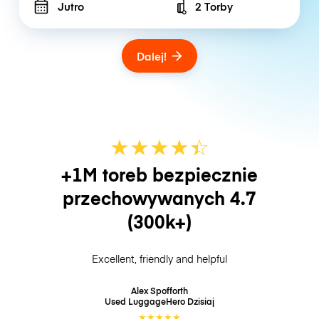
Jutro
2 Torby
Number of bags
Dalej!
★
★
★
★
☆
★
+1M toreb bezpiecznie
przechowywanych
4.7
(300k+)
Excellent, friendly and helpful
Alex Spofforth
Used LuggageHero
Dzisiaj
★
★
★
★
★