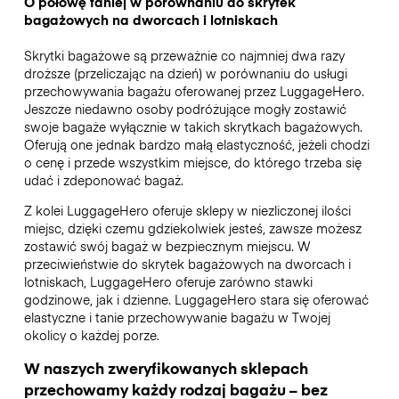
O połowę taniej w porównaniu do skrytek
bagażowych na dworcach i lotniskach
Skrytki bagażowe są przeważnie co najmniej dwa razy
droższe (przeliczając na dzień) w porównaniu do usługi
przechowywania bagażu oferowanej przez LuggageHero.
Jeszcze niedawno osoby podróżujące mogły zostawić
swoje bagaże wyłącznie w takich skrytkach bagażowych.
Oferują one jednak bardzo małą elastyczność, jeżeli chodzi
o cenę i przede wszystkim miejsce, do którego trzeba się
udać i zdeponować bagaż.
Z kolei LuggageHero oferuje sklepy w niezliczonej ilości
miejsc, dzięki czemu gdziekolwiek jesteś, zawsze możesz
zostawić swój bagaż w bezpiecznym miejscu. W
przeciwieństwie do skrytek bagażowych na dworcach i
lotniskach, LuggageHero oferuje zarówno stawki
godzinowe, jak i dzienne. LuggageHero stara się oferować
elastyczne i tanie przechowywanie bagażu w Twojej
okolicy o każdej porze.
W naszych zweryfikowanych sklepach
przechowamy każdy rodzaj bagażu – bez