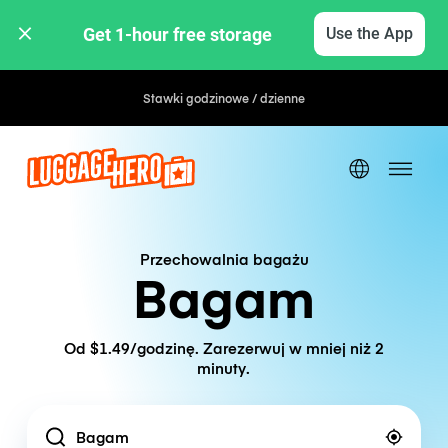
Get 1-hour free storage 
Use the App
Stawki godzinowe / dzienne
Przechowalnia bagażu
Bagam
Od $1.49/godzinę. Zarezerwuj w mniej niż 2
minuty.
Location