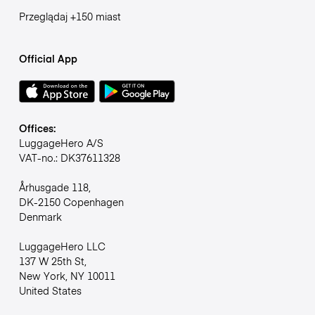
Przeglądaj +150 miast
Official App
Offices:
LuggageHero A/S
VAT-no.: DK37611328
Århusgade 118,
DK-2150 Copenhagen
Denmark
LuggageHero LLC
137 W 25th St,
New York, NY 10011
United States