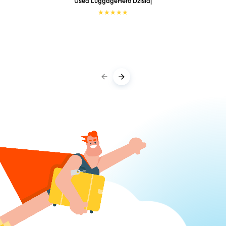
Used LuggageHero
Dzisiaj
★
★
★
★
★