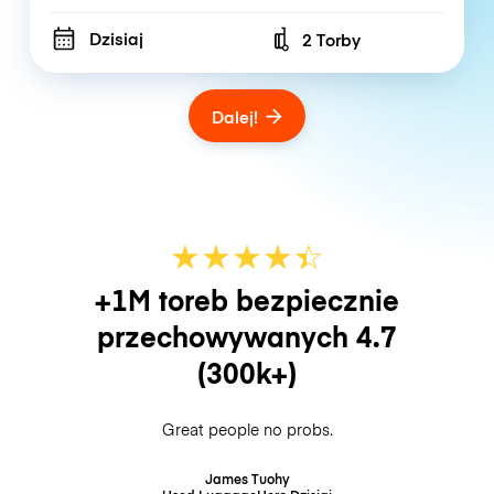
Dzisiaj
2 Torby
Number of bags
Dalej!
★
★
★
★
☆
★
+1M toreb bezpiecznie
przechowywanych
4.7
(300k+)
Great people no probs.
James Tuohy