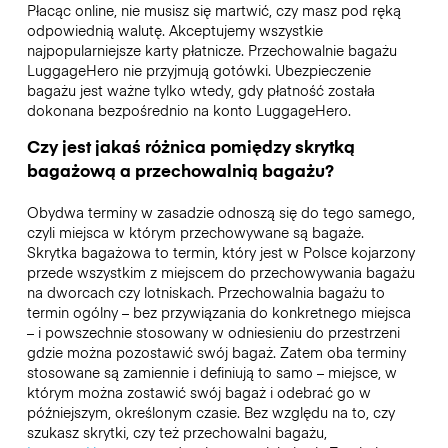
Płacąc online, nie musisz się martwić, czy masz pod ręką
odpowiednią walutę. Akceptujemy wszystkie
najpopularniejsze karty płatnicze. Przechowalnie bagażu
LuggageHero nie przyjmują gotówki. Ubezpieczenie
bagażu jest ważne tylko wtedy, gdy płatność została
dokonana bezpośrednio na konto LuggageHero.
Czy jest jakaś różnica pomiędzy skrytką
bagażową a przechowalnią bagażu?
Obydwa terminy w zasadzie odnoszą się do tego samego,
czyli miejsca w którym przechowywane są bagaże.
Skrytka bagażowa to termin, który jest w Polsce kojarzony
przede wszystkim z miejscem do przechowywania bagażu
na dworcach czy lotniskach. Przechowalnia bagażu to
termin ogólny – bez przywiązania do konkretnego miejsca
– i powszechnie stosowany w odniesieniu do przestrzeni
gdzie można pozostawić swój bagaż. Zatem oba terminy
stosowane są zamiennie i definiują to samo – miejsce, w
którym można zostawić swój bagaż i odebrać go w
późniejszym, określonym czasie. Bez względu na to, czy
szukasz skrytki, czy też przechowalni bagażu,