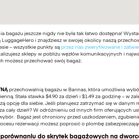
 bagażu jeszcze nigdy nie była tak łatwo dostępna! Wystar
 LuggageHero i znajdziesz w swojej okolicy naszą przechowa
esie – wszystkie punkty są
przez nas zweryfikowane i zatwi
kalizujesz sklepy w pobliżu węzłów komunikacyjnych i najwa
ych możesz przechować swój bagaż.
YNĄ
przechowalnią bagażu w Barinas, która umożliwia wyb
nną. Stała stawka $4.90 za dzień i $1.49 za godzinę – w za
 opcję dla siebie. Jeśli planujesz zatrzymać się w danym mi
ć za cały dzień? W odróżnieniu od innych firm oferujących u
wybór.
Bagaż jest chroniony przed uszkodzeniem, zgubienie
cesu rezerwacji możesz poprosić o plombę zabezpieczają
 porównaniu do skrytek bagażowych na dworca