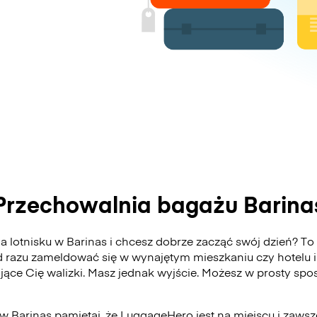
Przechowalnia bagażu Barina
 lotnisku w Barinas i chcesz dobrze zacząć swój dzień? To 
 razu zameldować się w wynajętym mieszkaniu czy hotelu i
ające Cię walizki. Masz jednak wyjście. Możesz w prosty s
 w Barinas pamiętaj, że LuggageHero jest na miejscu i zawsz