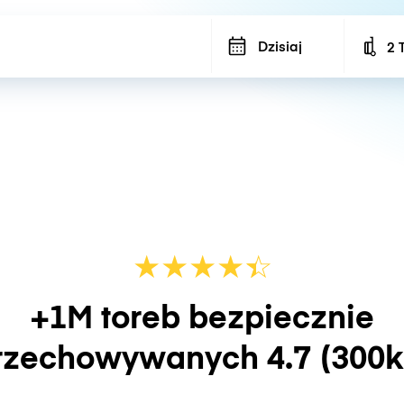
Dzisiaj
2 
Num
★
★
★
★
☆
★
+1M toreb bezpiecznie
rzechowywanych
4.7
(300k