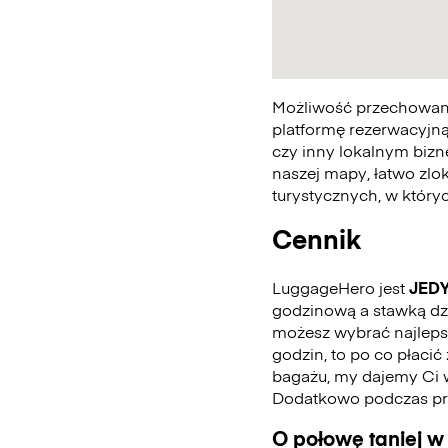
Możliwość przechowania
platformę rezerwacyjną
czy inny lokalnym bizn
naszej mapy, łatwo zlo
turystycznych, w któr
Cennik
LuggageHero jest
JED
godzinową a stawką dzie
możesz wybrać najlepszą
godzin, to po co płaci
bagażu, my dajemy Ci 
Dodatkowo podczas pro
O połowę taniej w