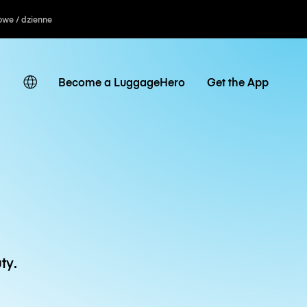
owe / dzienne
Become a LuggageHero
Get the App
ty.