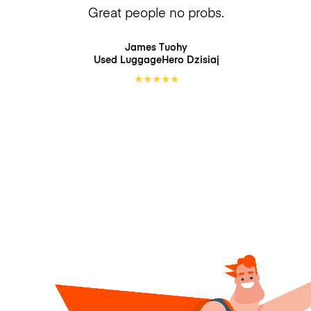
Great people no probs.
James Tuohy
Used LuggageHero
Dzisiaj
★
★
★
★
★