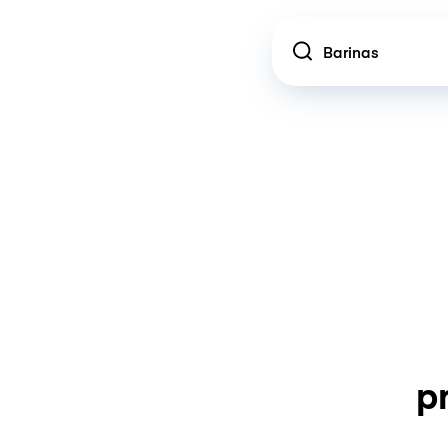
Location
p