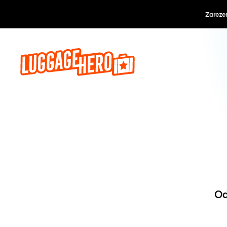
Zarezerwuj, 
Od