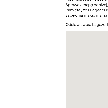
Sprawdź mapę poniżej,
Pamiętaj, że LuggageHe
zapewnia maksymalną 
Odstaw swoje bagaże, k