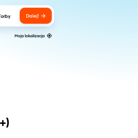
Dalej!
Torby
ber of bags
Moja lokalizacja
+)