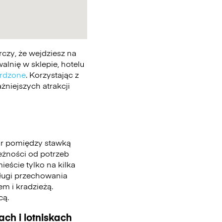
czy, że wejdziesz na
lnię w sklepie, hotelu
erdzone
. Korzystając z
żniejszych atrakcji
ór pomiędzy stawką
leżności od potrzeb
eście tylko na kilka
sługi przechowania
m i kradzieżą.
cą.
ch i lotniskach