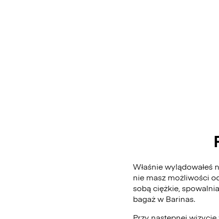
Właśnie wylądowałeś na
nie masz możliwości od
sobą ciężkie, spowalni
bagaż w Barinas.
Przy następnej wizycie