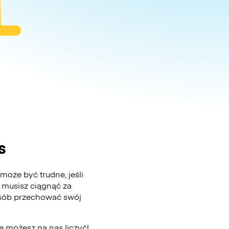
s
może być trudne, jeśli
 musisz ciągnąć za
posób przechować swój
e możesz na nas liczyć!