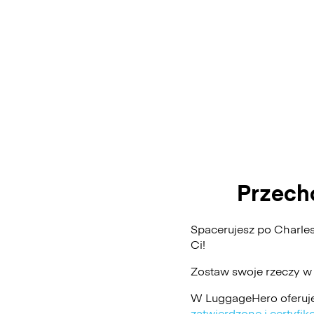
Przech
Spacerujesz po Charle
Ci!
Zostaw swoje rzeczy w
W LuggageHero oferuje
zatwierdzone i certyf