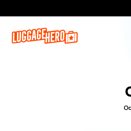
Zarezerwuj, 
Od