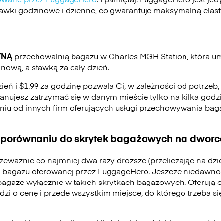
stawki godzinowe i dzienne, co gwarantuje maksymalną elas
YNĄ
przechowalnią bagażu w Charles MGH Station, która u
ową, a stawką za cały dzień.
zień i $1.99 za godzinę pozwala Ci, w zależności od potrzeb
 planujesz zatrzymać się w danym mieście tylko na kilka godzi
eniu od innych firm oferujących usługi przechowywania ba
 porównaniu do skrytek bagażowych na dworca
zeważnie co najmniej dwa razy droższe (przeliczając na dz
 bagażu oferowanej przez LuggageHero. Jeszcze niedawno
bagaże wyłącznie w takich skrytkach bagażowych. Oferują 
odzi o cenę i przede wszystkim miejsce, do którego trzeba 