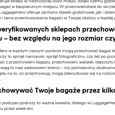
ruje sklepy w niezliczonej ilości miejsc, dzięki czemu gdzie
bagaż w bezpiecznym miejscu. W przeciwieństwie do skry
 LuggageHero oferuje zarówno stawki godzinowe, jak i dzie
e i tanie przechowywanie bagażu w Twojej okolicy o każdej
eryfikowanych sklepach przecho
 – bez względu na jego rozmiar czy
ero w każdym naszym punkcie mogą przechować bagaż do
czy to sprzęt narciarski, sprzęt fotograficzny, czy też po pro
tać z przechowalni bagażu, przechowalni walizek, depozyt
ywają to nasi zadowoleni klienci – my pomieścimy dosłownie
du na to, co przechowują, mogą zdecydować się na rozlicz
.
howywać Twoje bagaże przez kilk
ć podczas podróży to ważna kwestia, dlatego w LuggageH
 przez wiele dni.