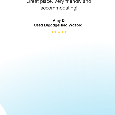
Great place. Very friendly and
accommodating!
Amy D
Used LuggageHero
Wczoraj
★
★
★
★
★