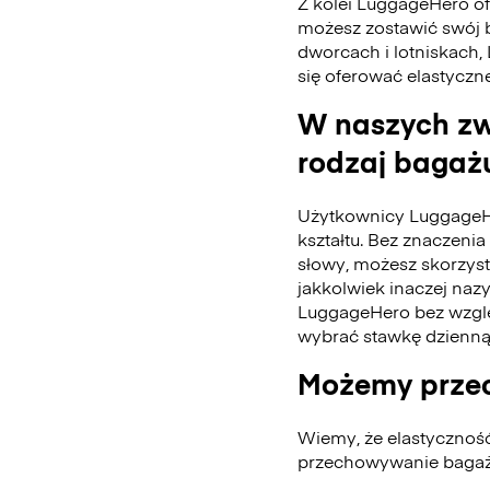
Z kolei LuggageHero ofe
możesz zostawić swój 
dworcach i lotniskach,
się oferować elastyczn
W naszych zw
rodzaj bagażu
Użytkownicy LuggageH
kształtu. Bez znaczenia 
słowy, możesz skorzys
jakkolwiek inaczej naz
LuggageHero bez wzglę
wybrać stawkę dzienną
Możemy przec
Wiemy, że elastycznoś
przechowywanie bagażu