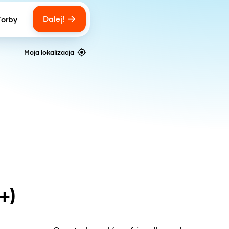
Dalej!
Torby
ber of bags
Moja lokalizacja
+)