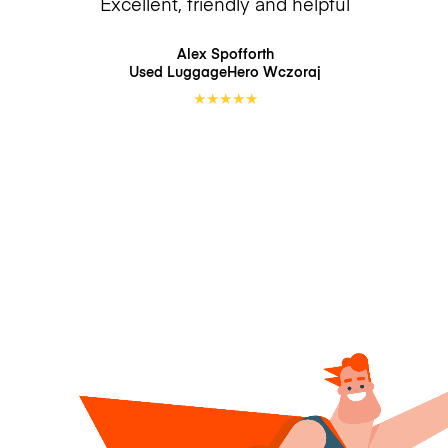
Excellent, friendly and helpful
Alex Spofforth
Used LuggageHero
Wczoraj
★
★
★
★
★