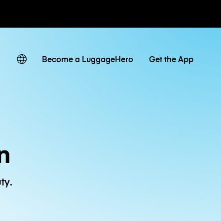
owe / dzienne
Become a LuggageHero
Get the App
n
ty.