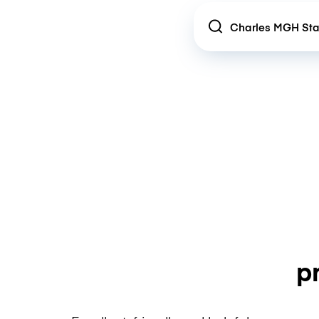
Location
p