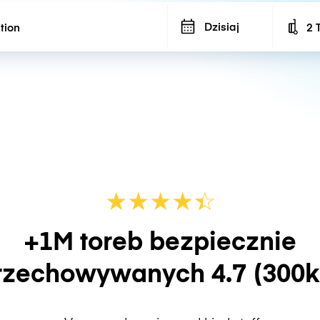
Dzisiaj
2 
Num
★
★
★
★
☆
★
+1M toreb bezpiecznie
rzechowywanych
4.7
(300k