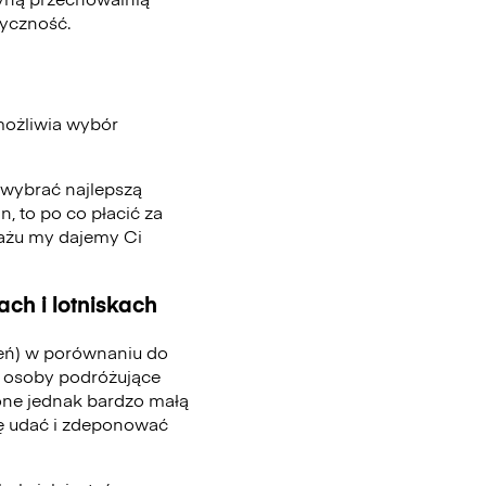
tyczność.
możliwia wybór
, wybrać najlepszą
n, to po co płacić za
gażu my dajemy Ci
ch i lotniskach
ień) w porównaniu do
 osoby podróżujące
one jednak bardzo małą
się udać i zdeponować