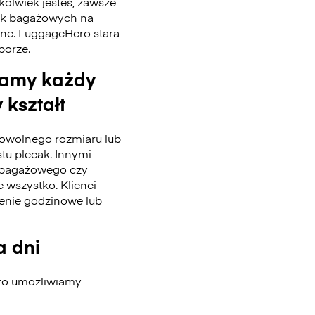
kolwiek jesteś, zawsze
tek bagażowych na
nne. LuggageHero stara
 porze.
wamy każdy
 kształt
wolnego rozmiaru lub
stu plecak. Innymi
u bagażowego czy
 wszystko. Klienci
enie godzinowe lub
a dni
ero umożliwiamy