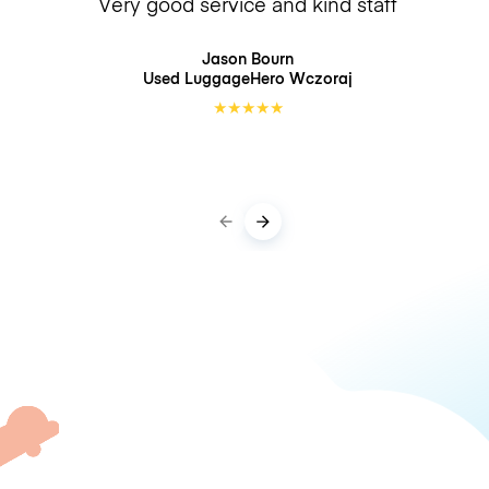
Very good service and kind staff
Jason Bourn
Used LuggageHero
Wczoraj
★
★
★
★
★