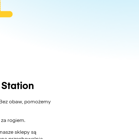
Station
? Bez obaw, pomożemy
ż za rogiem.
nasze sklepy są
edyną przechowalnią