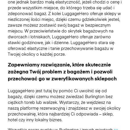
one jednak bardzo małą elastyczność, jeżeli chodzi o cenę i
przede wszystkim miejsce, do którego trzeba się udać i
zdeponować bagaż. Z kolei LuggageHero oferuje sklepy w
niezliczonej ilości miejsc, dzięki czemu gdziekolwiek jesteś,
zawsze możesz zostawić swój bagaż w bezpiecznym
miejscu. W przeciwieństwie do skrytek bagażowych na
dworcach i lotniskach, LuggageHero oferuje zarówno
stawki godzinowe, jak i dzienne. LuggageHero stara się
oferować elastyczne i tanie przechowywanie bagażu w
Twojej okolicy o każdej porze.
Zapewniamy rozwiązanie, które skutecznie
zażegna Twój problem z bagażem i pozwoli
przechować go w zweryfikowanych sklepach
LuggageHero jest tutaj by pomóc Ci uwolnić się od
bagaży, dzięki czemu możesz zwiedzać Burlington bez
ciężkich toreb lub walizek. Wystarczy, że wejdziesz na
naszą platformę rezerwacyjną i znajdziesz w swojej okolicy
przechowalnię, która najbardziej Ci odpowiada – sklep,
hotel czy inny lokalny biznes.
Wszystkie nasze punkty w Burlington i innych miastach
są