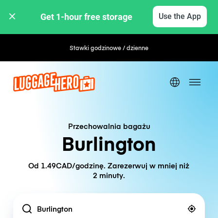
Get 1-hour free storage 
Use the App
Stawki godzinowe / dzienne
Przechowalnia bagażu
Burlington
Od 1.49CAD/godzinę. Zarezerwuj w mniej niż
2 minuty.
Location