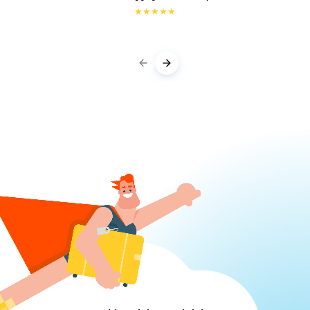
★
★
★
★
★