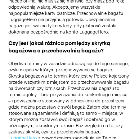
Płacąc online, nie musisz się martwić, czy masz pod ręką
odpowiednią walutę. Akceptujemy wszystkie
najpopularniejsze karty płatnicze. Przechowalnie bagażu
LuggageHero nie przyjmują gotówki. Ubezpieczenie
bagażu jest ważne tylko wtedy, gdy płatność została
dokonana bezpośrednio na konto LuggageHero.
Czy jest jakaś różnica pomiędzy skrytką
bagażową a przechowalnią bagażu?
Obydwa terminy w zasadzie odnoszą się do tego samego,
czyli miejsca w którym przechowywane są bagaże.
Skrytka bagażowa to termin, który jest w Polsce kojarzony
przede wszystkim z miejscem do przechowywania bagażu
na dworcach czy lotniskach. Przechowalnia bagażu to
termin ogólny – bez przywiązania do konkretnego miejsca
– i powszechnie stosowany w odniesieniu do przestrzeni
gdzie można pozostawić swój bagaż. Zatem oba terminy
stosowane są zamiennie i definiują to samo – miejsce, w
którym można zostawić swój bagaż i odebrać go w
późniejszym, określonym czasie. Bez względu na to, czy
szukasz skrytki, czy też przechowalni bagażu,
LuggageHero
z powodzeniem zaopiekuje się Twoimi