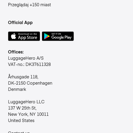
Przeglądaj +150 miast
Official App
Offices:
LuggageHero A/S
VAT-no.: DK37611328
Århusgade 118,
DK-2150 Copenhagen
Denmark
LuggageHero LLC
137 W 25th St,
New York, NY 10011
United States
Contact us