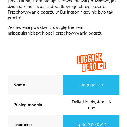
jedyna firma, która oferuje zarówno stawki godzinowe, jak i
dzienne z możliwością dodatkowego ubezpieczenia.
Przechowywanie bagażu w
Burlington
nigdy nie było tak
proste!
Zestawienie powstało z uwzględnieniem
najpopularniejszych opcji przechowywania bagażu.
Name
LuggageHero
Daily, Hourly, & multi-
Pricing models
day
Insurance
Up to 3,000CAD