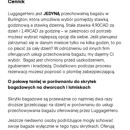
Cennik
LuggageHero jest
JEDYNĄ
przechowalnią bagażu w
Burlington, która umożliwia wybór pomiędzy stawką
godzinową a stawką dzienną. Stała stawka 4.90CAD za
dzień i 1.49CAD za godzinę – w zależności od potrzeb
możesz wybrać najlepszą opcję dla siebie. Jeśli planujesz
zatrzymać się w danym mieście tylko na kilka godzin, to po
co płacić za cały dzień? W odróżnieniu od innych firm
oferujących usługi przechowania bagażu, my dajemy Ci
wybór.
Bagaż jest chroniony przed uszkodzeniem,
zgubieniem i kradzieżą. Dodatkowo podczas procesu
rezerwacji możesz poprosić o plombę zabezpieczającą.
O połowę taniej w porównaniu do skrytek
bagażowych na dworcach i lotniskach
Skrytki bagażowe są przeważnie co najmniej dwa razy
droższe (przeliczając na dzień) w porównaniu do usługi
przechowywania bagażu oferowanej przez LuggageHero.
Jeszcze niedawno osoby podróżujące mogły schować
swoje bagaże wyłącznie w tego typu skrytkach. Oferują