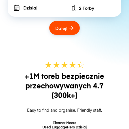
Dzisiaj
2 Torby
Number of bags
Dalej!
★
★
★
★
☆
★
+1M toreb bezpiecznie
przechowywanych
4.7
(300k+)
Easy to find and organise. Friendly staff.
Eleanor Moore
Used LuggageHero
Dzisiaj