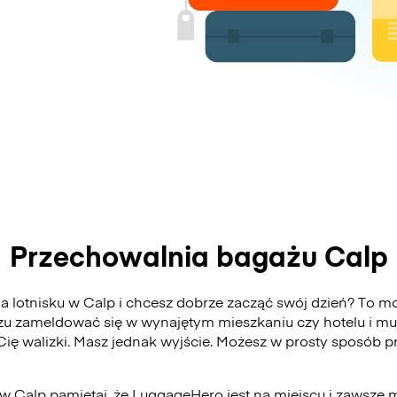
Przechowalnia bagażu Calp
 lotnisku w Calp i chcesz dobrze zacząć swój dzień? To może
zu zameldować się w wynajętym mieszkaniu czy hotelu i mu
 Cię walizki. Masz jednak wyjście. Możesz w prosty sposób
 w Calp pamiętaj, że LuggageHero jest na miejscu i zawsze m