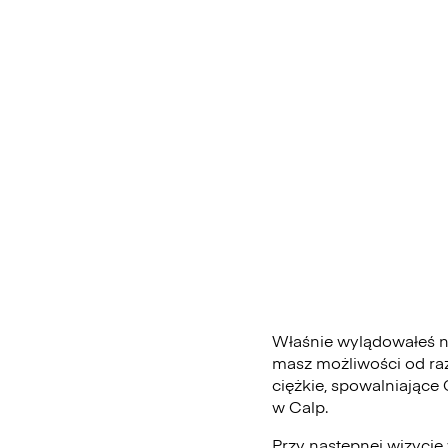
Właśnie wylądowałeś na
masz możliwości od ra
ciężkie, spowalniające
w Calp.
Przy następnej wizycie