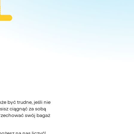
 być trudne, jeśli nie
sisz ciągnąć za sobą
 przechować swój bagaż
ożesz na nas liczyć!