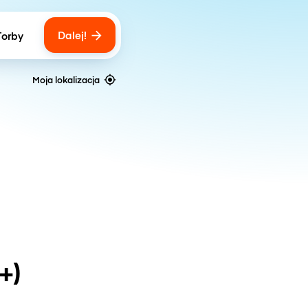
Dalej!
Torby
ber of bags
Moja lokalizacja
+)