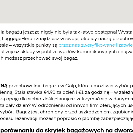
 bagażu jeszcze nigdy nie była tak łatwo dostępna! Wystar
 LuggageHero i znajdziesz w swojej okolicy naszą przechowa
esie – wszystkie punkty są
przez nas zweryfikowane i zatwi
kalizujesz sklepy w pobliżu węzłów komunikacyjnych i najwa
ych możesz przechować swój bagaż.
YNĄ
przechowalnią bagażu w Calp, która umożliwia wybór 
nną. Stała stawka €4.90 za dzień i €1 za godzinę – w zależ
 opcję dla siebie. Jeśli planujesz zatrzymać się w danym mi
ć za cały dzień? W odróżnieniu od innych firm oferujących u
wybór.
Bagaż jest chroniony przed uszkodzeniem, zgubienie
cesu rezerwacji możesz poprosić o plombę zabezpieczają
 porównaniu do skrytek bagażowych na dworca