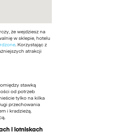
czy, że wejdziesz na
lnię w sklepie, hotelu
erdzone
. Korzystając z
żniejszych atrakcji
pomiędzy stawką
ności od potrzeb
eście tylko na kilka
sługi przechowania
m i kradzieżą.
cą.
ch i lotniskach