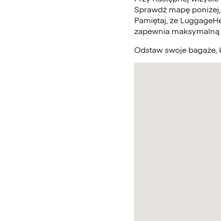
Sprawdź mapę poniżej,
Pamiętaj, że LuggageHe
zapewnia maksymalną 
Odstaw swoje bagaże, k