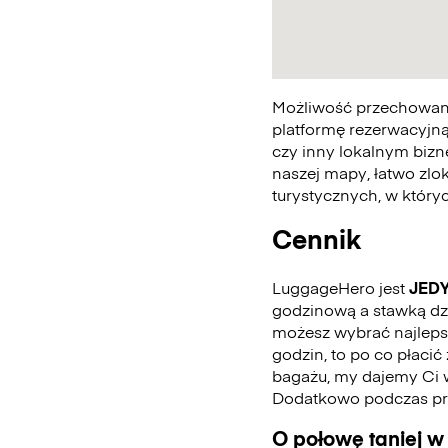
Możliwość przechowania
platformę rezerwacyjną
czy inny lokalnym bizn
naszej mapy, łatwo zlo
turystycznych, w któr
Cennik
LuggageHero jest
JED
godzinową a stawką dzie
możesz wybrać najlepszą
godzin, to po co płaci
bagażu, my dajemy Ci 
Dodatkowo podczas pro
O połowę taniej w