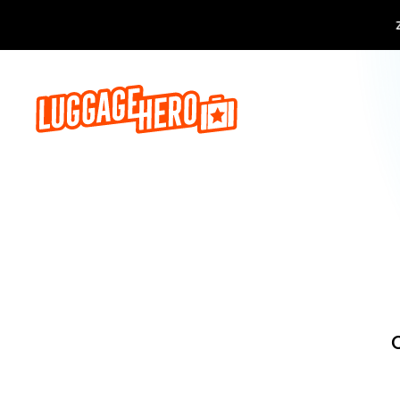
Zarezerwuj, 
O