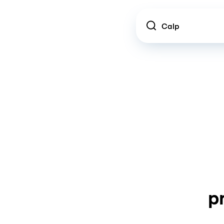
Location
p