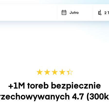
Jutro
2 
Num
★
★
★
★
☆
★
+1M toreb bezpiecznie
rzechowywanych
4.7
(300k