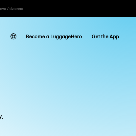
owe / dzienne
Become a LuggageHero
Get the App
y.