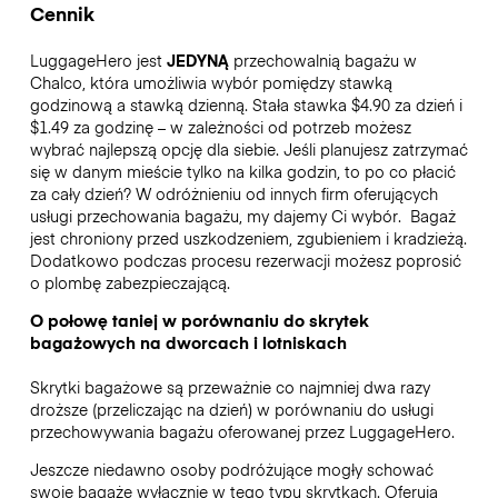
Cennik
LuggageHero jest
JEDYNĄ
przechowalnią bagażu w
Chalco, która umożliwia wybór pomiędzy stawką
godzinową a stawką dzienną. Stała stawka $4.90 za dzień i
$1.49 za godzinę – w zależności od potrzeb możesz
wybrać najlepszą opcję dla siebie. Jeśli planujesz zatrzymać
się w danym mieście tylko na kilka godzin, to po co płacić
za cały dzień? W odróżnieniu od innych firm oferujących
usługi przechowania bagażu, my dajemy Ci wybór.
Bagaż
jest chroniony przed uszkodzeniem, zgubieniem i kradzieżą.
Dodatkowo podczas procesu rezerwacji możesz poprosić
o plombę zabezpieczającą.
O połowę taniej w porównaniu do skrytek
bagażowych na dworcach i lotniskach
Skrytki bagażowe są przeważnie co najmniej dwa razy
droższe (przeliczając na dzień) w porównaniu do usługi
przechowywania bagażu oferowanej przez LuggageHero.
Jeszcze niedawno osoby podróżujące mogły schować
swoje bagaże wyłącznie w tego typu skrytkach. Oferują