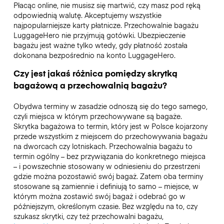
Płacąc online, nie musisz się martwić, czy masz pod ręką
odpowiednią walutę. Akceptujemy wszystkie
najpopularniejsze karty płatnicze. Przechowalnie bagażu
LuggageHero nie przyjmują gotówki. Ubezpieczenie
bagażu jest ważne tylko wtedy, gdy płatność została
dokonana bezpośrednio na konto LuggageHero.
Czy jest jakaś różnica pomiędzy skrytką
bagażową a przechowalnią bagażu?
Obydwa terminy w zasadzie odnoszą się do tego samego,
czyli miejsca w którym przechowywane są bagaże.
Skrytka bagażowa to termin, który jest w Polsce kojarzony
przede wszystkim z miejscem do przechowywania bagażu
na dworcach czy lotniskach. Przechowalnia bagażu to
termin ogólny – bez przywiązania do konkretnego miejsca
– i powszechnie stosowany w odniesieniu do przestrzeni
gdzie można pozostawić swój bagaż. Zatem oba terminy
stosowane są zamiennie i definiują to samo – miejsce, w
którym można zostawić swój bagaż i odebrać go w
późniejszym, określonym czasie. Bez względu na to, czy
szukasz skrytki, czy też przechowalni bagażu,