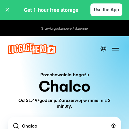
Get 1-hour free storage 
Use the App
Stawki godzinowe / dzienne
Przechowalnia bagażu
Chalco
Od $1.49/godzinę. Zarezerwuj w mniej niż 2
minuty.
Location