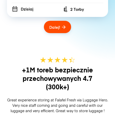
Dzisiaj
2 Torby
Number of bags
Dalej!
★
★
★
★
☆
★
+1M toreb bezpiecznie
przechowywanych
4.7
(300k+)
Great experience storing at Falafel Fresh via Luggage Hero.
Very nice staff coming and going and careful with our
luggage and very efficient. Great way to store luggage !