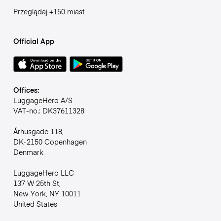
Przeglądaj +150 miast
Official App
Offices:
LuggageHero A/S
VAT-no.: DK37611328
Århusgade 118,
DK-2150 Copenhagen
Denmark
LuggageHero LLC
137 W 25th St,
New York, NY 10011
United States