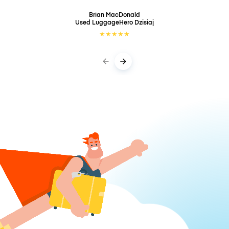
Brian MacDonald
Used LuggageHero
Dzisiaj
★
★
★
★
★