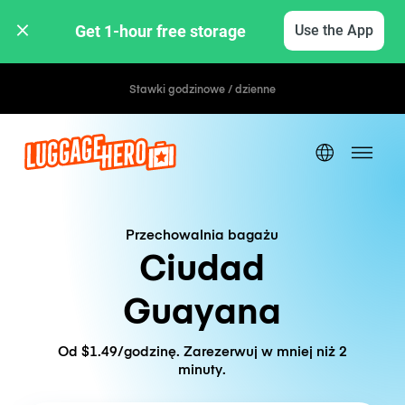
Get 1-hour free storage 
Use the App
Stawki godzinowe / dzienne
Przechowalnia bagażu
Ciudad
Guayana
Od $1.49/godzinę. Zarezerwuj w mniej niż 2
minuty.