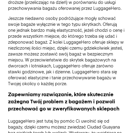
droższe (przeliczając na dzień) w porównaniu do usługi
przechowywania bagażu oferowanej przez LuggageHero.
Jeszcze niedawno osoby podróżujące mogły schować
swoje bagaże wyłącznie w tego typu skrytkach. Oferują
one jednak bardzo małą elastyczność, jeżeli chodzi o cenę i
przede wszystkim miejsce, do którego trzeba się udać i
zdeponować bagaż. Z kolei LuggageHero oferuje sklepy w
niezliczonej ilości miejsc, dzięki czemu gdziekolwiek jesteś,
zawsze możesz zostawić swój bagaż w bezpiecznym
miejscu. W przeciwieństwie do skrytek bagażowych na
dworcach i lotniskach, LuggageHero oferuje zarówno
stawki godzinowe, jak i dzienne. LuggageHero stara się
oferować elastyczne i tanie przechowywanie bagażu w
Twojej okolicy o każdej porze.
Zapewniamy rozwiązanie, które skutecznie
zażegna Twój problem z bagażem i pozwoli
przechować go w zweryfikowanych sklepach
LuggageHero jest tutaj by pomóc Ci uwolnić się od
bagaży, dzięki czemu możesz zwiedzać Ciudad Guayana
bez ciężkich toreb lub walizek. Wystarczy, że wejdziesz na