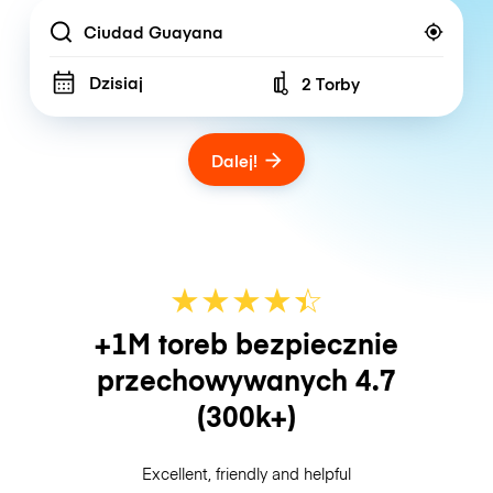
Location
Dzisiaj
2 Torby
Number of bags
Dalej!
★
★
★
★
☆
★
+1M toreb bezpiecznie
przechowywanych
4.7
(300k+)
Excellent, friendly and helpful