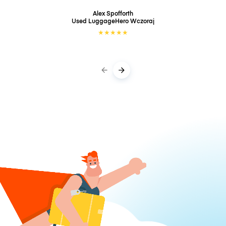
Alex Spofforth
Used LuggageHero
Wczoraj
★
★
★
★
★