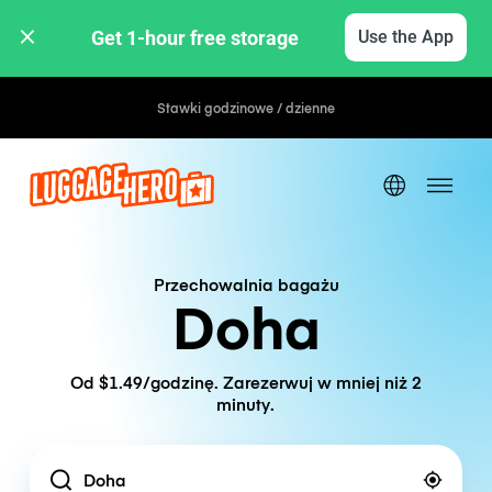
Get 1-hour free storage 
Use the App
Stawki godzinowe / dzienne
Przechowalnia bagażu
Doha
Od $1.49/godzinę. Zarezerwuj w mniej niż 2
minuty.
Location