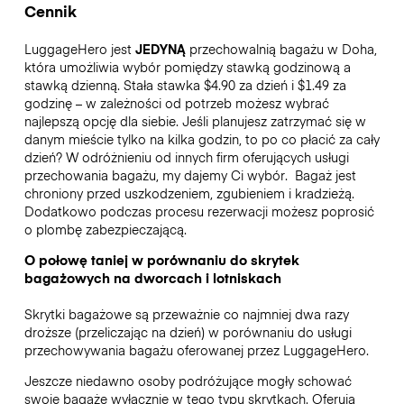
Cennik
LuggageHero jest
JEDYNĄ
przechowalnią bagażu w Doha,
która umożliwia wybór pomiędzy stawką godzinową a
stawką dzienną. Stała stawka $4.90 za dzień i $1.49 za
godzinę – w zależności od potrzeb możesz wybrać
najlepszą opcję dla siebie. Jeśli planujesz zatrzymać się w
danym mieście tylko na kilka godzin, to po co płacić za cały
dzień? W odróżnieniu od innych firm oferujących usługi
przechowania bagażu, my dajemy Ci wybór.
Bagaż jest
chroniony przed uszkodzeniem, zgubieniem i kradzieżą.
Dodatkowo podczas procesu rezerwacji możesz poprosić
o plombę zabezpieczającą.
O połowę taniej w porównaniu do skrytek
bagażowych na dworcach i lotniskach
Skrytki bagażowe są przeważnie co najmniej dwa razy
droższe (przeliczając na dzień) w porównaniu do usługi
przechowywania bagażu oferowanej przez LuggageHero.
Jeszcze niedawno osoby podróżujące mogły schować
swoje bagaże wyłącznie w tego typu skrytkach. Oferują