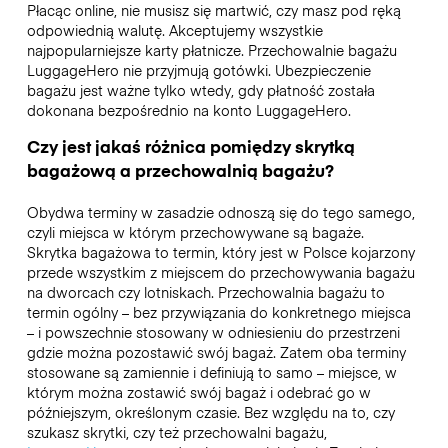
Płacąc online, nie musisz się martwić, czy masz pod ręką
odpowiednią walutę. Akceptujemy wszystkie
najpopularniejsze karty płatnicze. Przechowalnie bagażu
LuggageHero nie przyjmują gotówki. Ubezpieczenie
bagażu jest ważne tylko wtedy, gdy płatność została
dokonana bezpośrednio na konto LuggageHero.
Czy jest jakaś różnica pomiędzy skrytką
bagażową a przechowalnią bagażu?
Obydwa terminy w zasadzie odnoszą się do tego samego,
czyli miejsca w którym przechowywane są bagaże.
Skrytka bagażowa to termin, który jest w Polsce kojarzony
przede wszystkim z miejscem do przechowywania bagażu
na dworcach czy lotniskach. Przechowalnia bagażu to
termin ogólny – bez przywiązania do konkretnego miejsca
– i powszechnie stosowany w odniesieniu do przestrzeni
gdzie można pozostawić swój bagaż. Zatem oba terminy
stosowane są zamiennie i definiują to samo – miejsce, w
którym można zostawić swój bagaż i odebrać go w
późniejszym, określonym czasie. Bez względu na to, czy
szukasz skrytki, czy też przechowalni bagażu,