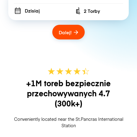
Dzisiaj
2 Torby
Number of bags
Dalej!
★
★
★
★
☆
★
+1M toreb bezpiecznie
przechowywanych
4.7
(300k+)
Conveniently located near the St.Pancras International
Station