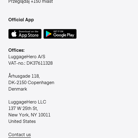
Przeglądaj +150 miast
Official App
Offices:
LuggageHero A/S
VAT-no.: DK37611328
Århusgade 118,
DK-2150 Copenhagen
Denmark
LuggageHero LLC
137 W 25th St,
New York, NY 10011
United States
Contact us