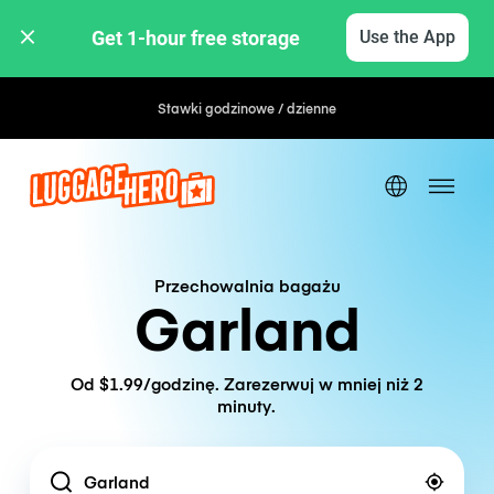
Get 1-hour free storage 
Use the App
Stawki godzinowe / dzienne
Przechowalnia bagażu
Garland
Od $1.99/godzinę. Zarezerwuj w mniej niż 2
minuty.
Location