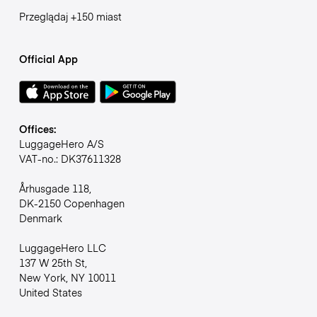
Przeglądaj +150 miast
Official App
Offices:
LuggageHero A/S
VAT-no.: DK37611328
Århusgade 118,
DK-2150 Copenhagen
Denmark
LuggageHero LLC
137 W 25th St,
New York, NY 10011
United States