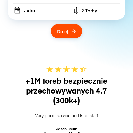
Jutro
2 Torby
Number of bags
Dalej!
★
★
★
★
☆
★
+1M toreb bezpiecznie
przechowywanych
4.7
(300k+)
Very good service and kind staff
Jason Bourn