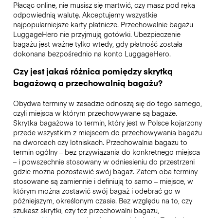
Płacąc online, nie musisz się martwić, czy masz pod ręką
odpowiednią walutę. Akceptujemy wszystkie
najpopularniejsze karty płatnicze. Przechowalnie bagażu
LuggageHero nie przyjmują gotówki. Ubezpieczenie
bagażu jest ważne tylko wtedy, gdy płatność została
dokonana bezpośrednio na konto LuggageHero.
Czy jest jakaś różnica pomiędzy skrytką
bagażową a przechowalnią bagażu?
Obydwa terminy w zasadzie odnoszą się do tego samego,
czyli miejsca w którym przechowywane są bagaże.
Skrytka bagażowa to termin, który jest w Polsce kojarzony
przede wszystkim z miejscem do przechowywania bagażu
na dworcach czy lotniskach. Przechowalnia bagażu to
termin ogólny – bez przywiązania do konkretnego miejsca
– i powszechnie stosowany w odniesieniu do przestrzeni
gdzie można pozostawić swój bagaż. Zatem oba terminy
stosowane są zamiennie i definiują to samo – miejsce, w
którym można zostawić swój bagaż i odebrać go w
późniejszym, określonym czasie. Bez względu na to, czy
szukasz skrytki, czy też przechowalni bagażu,