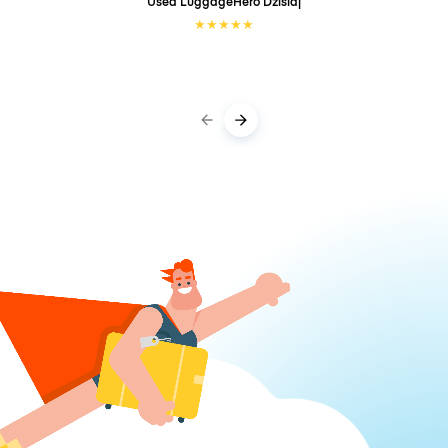
Used LuggageHero
Dzisiaj
★
★
★
★
★