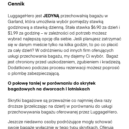
Cennik
LuggageHero jest
JEDYNĄ
przechowalnią bagażu w
Garland, która umożliwia wybór pomiędzy stawką
godzinową a stawką dzienną. Stała stawka $6.90 za dzień i
$1.99 za godzinę – w zależności od potrzeb możesz
wybrać najlepszą opcję dla siebie. Jeśli planujesz zatrzymać
się w danym mieście tylko na kilka godzin, to po co płacić
za cały dzień? W odróżnieniu od innych firm oferujących
usługi przechowania bagażu, my dajemy Ci wybór.
Bagaż
jest chroniony przed uszkodzeniem, zgubieniem i kradzieżą.
Dodatkowo podczas procesu rezerwacji możesz poprosić
o plombę zabezpieczającą.
O połowę taniej w porównaniu do skrytek
bagażowych na dworcach i lotniskach
Skrytki bagażowe są przeważnie co najmniej dwa razy
droższe (przeliczając na dzień) w porównaniu do usługi
przechowywania bagażu oferowanej przez LuggageHero.
Jeszcze niedawno osoby podróżujące mogły schować
swoje bagaże wyłącznie w tego typu skrytkach. Oferują