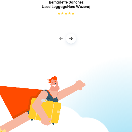
Bernadette Sanchez
Used LuggageHero
Wczoraj
★
★
★
★
★