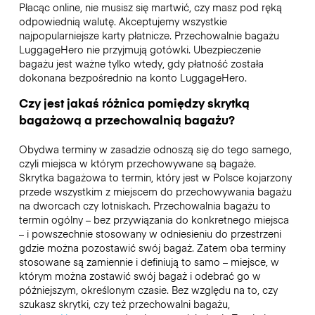
Płacąc online, nie musisz się martwić, czy masz pod ręką
odpowiednią walutę. Akceptujemy wszystkie
najpopularniejsze karty płatnicze. Przechowalnie bagażu
LuggageHero nie przyjmują gotówki. Ubezpieczenie
bagażu jest ważne tylko wtedy, gdy płatność została
dokonana bezpośrednio na konto LuggageHero.
Czy jest jakaś różnica pomiędzy skrytką
bagażową a przechowalnią bagażu?
Obydwa terminy w zasadzie odnoszą się do tego samego,
czyli miejsca w którym przechowywane są bagaże.
Skrytka bagażowa to termin, który jest w Polsce kojarzony
przede wszystkim z miejscem do przechowywania bagażu
na dworcach czy lotniskach. Przechowalnia bagażu to
termin ogólny – bez przywiązania do konkretnego miejsca
– i powszechnie stosowany w odniesieniu do przestrzeni
gdzie można pozostawić swój bagaż. Zatem oba terminy
stosowane są zamiennie i definiują to samo – miejsce, w
którym można zostawić swój bagaż i odebrać go w
późniejszym, określonym czasie. Bez względu na to, czy
szukasz skrytki, czy też przechowalni bagażu,