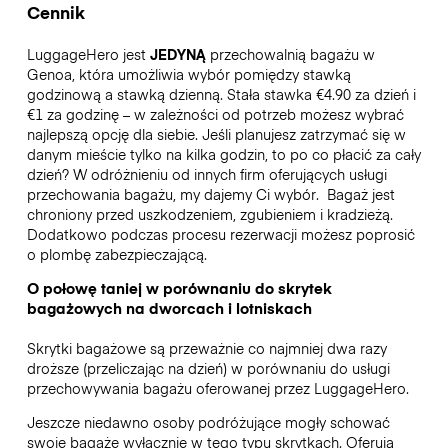
Cennik
LuggageHero jest
JEDYNĄ
przechowalnią bagażu w
Genoa, która umożliwia wybór pomiędzy stawką
godzinową a stawką dzienną. Stała stawka €4.90 za dzień i
€1 za godzinę – w zależności od potrzeb możesz wybrać
najlepszą opcję dla siebie. Jeśli planujesz zatrzymać się w
danym mieście tylko na kilka godzin, to po co płacić za cały
dzień? W odróżnieniu od innych firm oferujących usługi
przechowania bagażu, my dajemy Ci wybór.
Bagaż jest
chroniony przed uszkodzeniem, zgubieniem i kradzieżą.
Dodatkowo podczas procesu rezerwacji możesz poprosić
o plombę zabezpieczającą.
O połowę taniej w porównaniu do skrytek
bagażowych na dworcach i lotniskach
Skrytki bagażowe są przeważnie co najmniej dwa razy
droższe (przeliczając na dzień) w porównaniu do usługi
przechowywania bagażu oferowanej przez LuggageHero.
Jeszcze niedawno osoby podróżujące mogły schować
swoje bagaże wyłącznie w tego typu skrytkach. Oferują