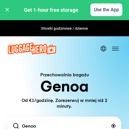
Get 1-hour free storage 
Use the App
Stawki godzinowe / dzienne
Przechowalnia bagażu
Genoa
Od €1/godzinę. Zarezerwuj w mniej niż 2
minuty.
Location