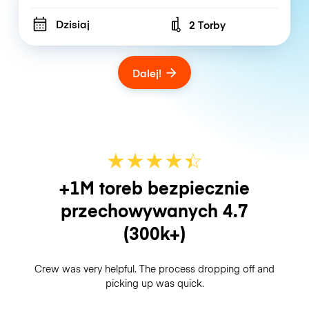
Dzisiaj
2 Torby
Number of bags
Dalej!
★
★
★
★
☆
★
+1M toreb bezpiecznie
przechowywanych
4.7
(300k+)
Crew was very helpful. The process dropping off and
picking up was quick.