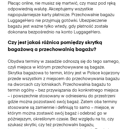
Płacąc online, nie musisz się martwić, czy masz pod ręką
odpowiednią walutę. Akceptujemy wszystkie
najpopularniejsze karty płatnicze. Przechowalnie bagażu
LuggageHero nie przyjmują gotówki. Ubezpieczenie
bagażu jest ważne tylko wtedy, gdy płatność została
dokonana bezpośrednio na konto LuggageHero.
Czy jest jakaś różnica pomiędzy skrytką
bagażową a przechowalnią bagażu?
Obydwa terminy w zasadzie odnoszą się do tego samego,
czyli miejsca w którym przechowywane są bagaże.
Skrytka bagażowa to termin, który jest w Polsce kojarzony
przede wszystkim z miejscem do przechowywania bagażu
na dworcach czy lotniskach. Przechowalnia bagażu to
termin ogólny – bez przywiązania do konkretnego miejsca
– i powszechnie stosowany w odniesieniu do przestrzeni
gdzie można pozostawić swój bagaż. Zatem oba terminy
stosowane są zamiennie i definiują to samo – miejsce, w
którym można zostawić swój bagaż i odebrać go w
późniejszym, określonym czasie. Bez względu na to, czy
szukasz skrytki, czy też przechowalni bagażu,