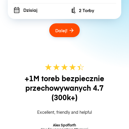
Dzisiaj
2 Torby
Number of bags
Dalej!
★
★
★
★
☆
★
+1M toreb bezpiecznie
przechowywanych
4.7
(300k+)
Excellent, friendly and helpful
Alex Spofforth