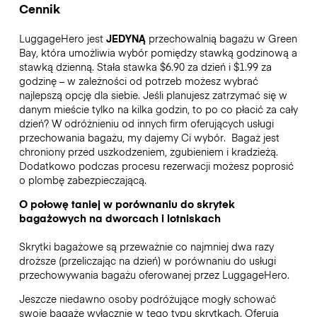
Cennik
LuggageHero jest
JEDYNĄ
przechowalnią bagażu w Green
Bay, która umożliwia wybór pomiędzy stawką godzinową a
stawką dzienną. Stała stawka $6.90 za dzień i $1.99 za
godzinę – w zależności od potrzeb możesz wybrać
najlepszą opcję dla siebie. Jeśli planujesz zatrzymać się w
danym mieście tylko na kilka godzin, to po co płacić za cały
dzień? W odróżnieniu od innych firm oferujących usługi
przechowania bagażu, my dajemy Ci wybór.
Bagaż jest
chroniony przed uszkodzeniem, zgubieniem i kradzieżą.
Dodatkowo podczas procesu rezerwacji możesz poprosić
o plombę zabezpieczającą.
O połowę taniej w porównaniu do skrytek
bagażowych na dworcach i lotniskach
Skrytki bagażowe są przeważnie co najmniej dwa razy
droższe (przeliczając na dzień) w porównaniu do usługi
przechowywania bagażu oferowanej przez LuggageHero.
Jeszcze niedawno osoby podróżujące mogły schować
swoje bagaże wyłącznie w tego typu skrytkach. Oferują