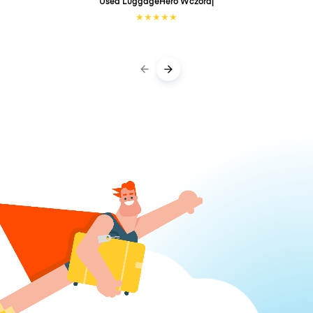
Used LuggageHero
Wczoraj
★
★
★
★
★