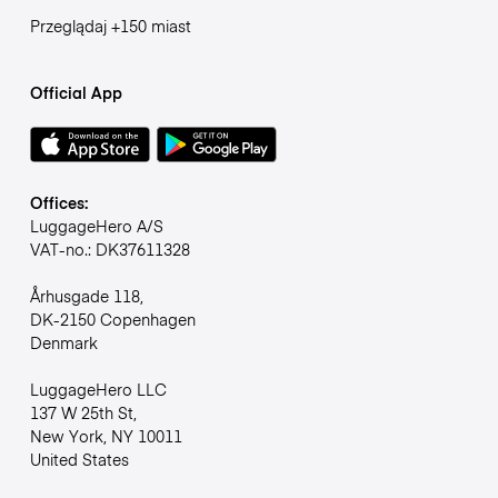
Przeglądaj +150 miast
Official App
Offices:
LuggageHero A/S
VAT-no.: DK37611328
Århusgade 118,
DK-2150 Copenhagen
Denmark
LuggageHero LLC
137 W 25th St,
New York, NY 10011
United States