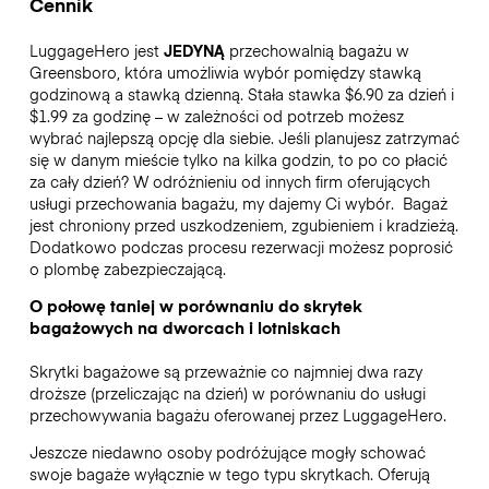
Cennik
LuggageHero jest
JEDYNĄ
przechowalnią bagażu w
Greensboro, która umożliwia wybór pomiędzy stawką
godzinową a stawką dzienną. Stała stawka $6.90 za dzień i
$1.99 za godzinę – w zależności od potrzeb możesz
wybrać najlepszą opcję dla siebie. Jeśli planujesz zatrzymać
się w danym mieście tylko na kilka godzin, to po co płacić
za cały dzień? W odróżnieniu od innych firm oferujących
usługi przechowania bagażu, my dajemy Ci wybór.
Bagaż
jest chroniony przed uszkodzeniem, zgubieniem i kradzieżą.
Dodatkowo podczas procesu rezerwacji możesz poprosić
o plombę zabezpieczającą.
O połowę taniej w porównaniu do skrytek
bagażowych na dworcach i lotniskach
Skrytki bagażowe są przeważnie co najmniej dwa razy
droższe (przeliczając na dzień) w porównaniu do usługi
przechowywania bagażu oferowanej przez LuggageHero.
Jeszcze niedawno osoby podróżujące mogły schować
swoje bagaże wyłącznie w tego typu skrytkach. Oferują