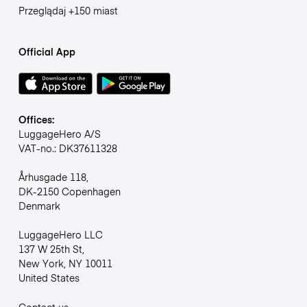
Przeglądaj +150 miast
Official App
Offices:
LuggageHero A/S
VAT-no.: DK37611328
Århusgade 118,
DK-2150 Copenhagen
Denmark
LuggageHero LLC
137 W 25th St,
New York, NY 10011
United States
Contact us