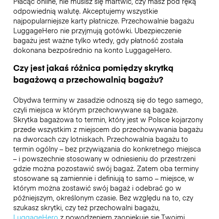
Płacąc online, nie musisz się martwić, czy masz pod ręką
odpowiednią walutę. Akceptujemy wszystkie
najpopularniejsze karty płatnicze. Przechowalnie bagażu
LuggageHero nie przyjmują gotówki. Ubezpieczenie
bagażu jest ważne tylko wtedy, gdy płatność została
dokonana bezpośrednio na konto LuggageHero.
Czy jest jakaś różnica pomiędzy skrytką
bagażową a przechowalnią bagażu?
Obydwa terminy w zasadzie odnoszą się do tego samego,
czyli miejsca w którym przechowywane są bagaże.
Skrytka bagażowa to termin, który jest w Polsce kojarzony
przede wszystkim z miejscem do przechowywania bagażu
na dworcach czy lotniskach. Przechowalnia bagażu to
termin ogólny – bez przywiązania do konkretnego miejsca
– i powszechnie stosowany w odniesieniu do przestrzeni
gdzie można pozostawić swój bagaż. Zatem oba terminy
stosowane są zamiennie i definiują to samo – miejsce, w
którym można zostawić swój bagaż i odebrać go w
późniejszym, określonym czasie. Bez względu na to, czy
szukasz skrytki, czy też przechowalni bagażu,
LuggageHero
z powodzeniem zaopiekuje się Twoimi