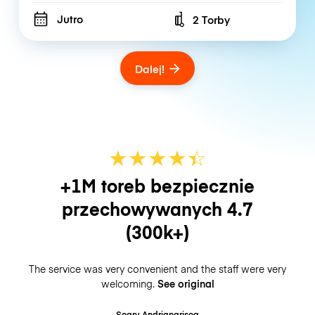
Jutro
2 Torby
Number of bags
Dalej!
★
★
★
★
☆
★
+1M toreb bezpiecznie
przechowywanych
4.7
(300k+)
The service was very convenient and the staff were very
welcoming.
See original
Soary Andrianarisoa