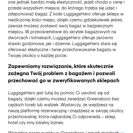
one jednak bardzo małą elastyczność, jeżeli chodzi o cenę i
przede wszystkim miejsce, do którego trzeba się udać i
zdeponować bagaż. Z kolei LuggageHero oferuje sklepy w
niezliczonej ilości miejsc, dzięki czemu gdziekolwiek jesteś,
zawsze możesz zostawić swój bagaż w bezpiecznym
miejscu. W przeciwieństwie do skrytek bagażowych na
dworcach i lotniskach, LuggageHero oferuje zarówno
stawki godzinowe, jak i dzienne. LuggageHero stara się
oferować elastyczne i tanie przechowywanie bagażu w
Twojej okolicy o każdej porze.
Zapewniamy rozwiązanie, które skutecznie
zażegna Twój problem z bagażem i pozwoli
przechować go w zweryfikowanych sklepach
LuggageHero jest tutaj by pomóc Ci uwolnić się od
bagaży, dzięki czemu możesz zwiedzać Greensboro bez
ciężkich toreb lub walizek. Wystarczy, że wejdziesz na
naszą platformę rezerwacyjną i znajdziesz w swojej okolicy
przechowalnię, która najbardziej Ci odpowiada – sklep,
hotel czy inny lokalny biznes.
Wszystkie nasze punkty w Greensboro i innych miastach
są