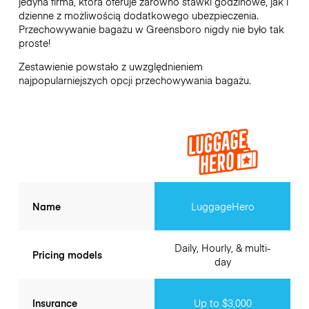
jedyna firma, która oferuje zarówno stawki godzinowe, jak i
dzienne z możliwością dodatkowego ubezpieczenia.
Przechowywanie bagażu w
Greensboro
nigdy nie było tak
proste!
Zestawienie powstało z uwzględnieniem
najpopularniejszych opcji przechowywania bagażu.
Name
LuggageHero
Daily, Hourly, & multi-
Pricing models
day
Insurance
Up to $3,000