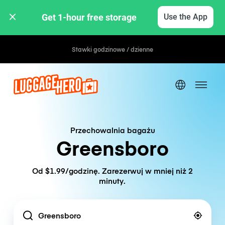
Get 1-hour free storage 
Use the App
Stawki godzinowe / dzienne
Przechowalnia bagażu
Greensboro
Od $1.99/godzinę. Zarezerwuj w mniej niż 2
minuty.
Location