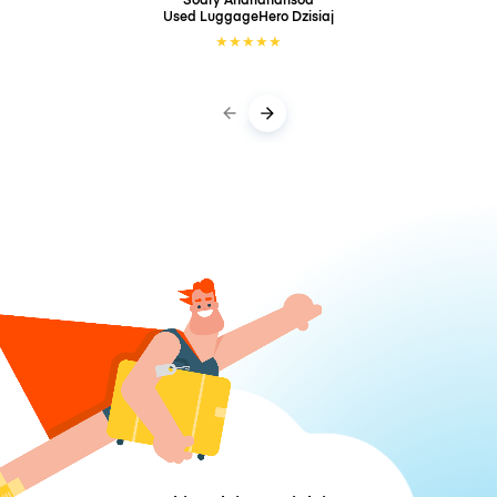
Used LuggageHero
Dzisiaj
★
★
★
★
★