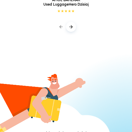
Used LuggageHero
Dzisiaj
★
★
★
★
★