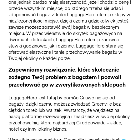
one jednak bardzo małą elastyczność, jeżeli chodzi o cenę i
przede wszystkim miejsce, do którego trzeba się udać i
zdeponować bagaż. Z kolei LuggageHero oferuje sklepy w
niezliczonej ilości miejsc, dzięki czemu gdziekolwiek jesteś,
zawsze możesz zostawić swój bagaż w bezpiecznym
miejscu. W przeciwieństwie do skrytek bagażowych na
dworcach i lotniskach, LuggageHero oferuje zarówno
stawki godzinowe, jak i dzienne. LuggageHero stara się
oferować elastyczne i tanie przechowywanie bagażu w
Twojej okolicy o każdej porze.
Zapewniamy rozwiązanie, które skutecznie
zażegna Twój problem z bagażem i pozwoli
przechować go w zweryfikowanych sklepach
LuggageHero jest tutaj by pomóc Ci uwolnić się od
bagaży, dzięki czemu możesz zwiedzać Greenville bez
ciężkich toreb lub walizek. Wystarczy, że wejdziesz na
naszą platformę rezerwacyjną i znajdziesz w swojej okolicy
przechowalnię, która najbardziej Ci odpowiada – sklep,
hotel czy inny lokalny biznes.
Wszystkie nasze punkty w Greenville i innych miastach
są