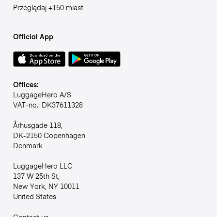
Przeglądaj +150 miast
Official App
Offices:
LuggageHero A/S
VAT-no.: DK37611328
Århusgade 118,
DK-2150 Copenhagen
Denmark
LuggageHero LLC
137 W 25th St,
New York, NY 10011
United States
Contact us