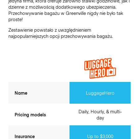
jedyna firma, która oferuje zarówno stawki godzinowe, jak i
dzienne z możliwością dodatkowego ubezpieczenia.
Przechowywanie bagażu w
Greenville
nigdy nie było tak
proste!
Zestawienie powstało z uwzględnieniem
najpopularniejszych opcji przechowywania bagażu.
Name
LuggageHero
Daily, Hourly, & multi-
Pricing models
day
Insurance
Up to $3,000