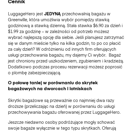
Cennik
LuggageHero jest
JEDYNĄ
przechowalnią bagażu w
Greenville, która umożliwia wybór pomiędzy stawką
godzinową a stawką dzienną. Stała stawka $6.90 za dzień i
$1.99 za godzinę – w zależności od potrzeb możesz
wybrać najlepszą opcję dla siebie. Jeśli planujesz zatrzymać
się w danym mieście tylko na kilka godzin, to po co płacić
za cały dzień? W odróżnieniu od innych firm oferujących
usługi przechowania bagażu, my dajemy Ci wybór.
Bagaż
jest chroniony przed uszkodzeniem, zgubieniem i kradzieżą.
Dodatkowo podczas procesu rezerwacji możesz poprosić
o plombę zabezpieczającą.
O połowę taniej w porównaniu do skrytek
bagażowych na dworcach i lotniskach
Skrytki bagażowe są przeważnie co najmniej dwa razy
droższe (przeliczając na dzień) w porównaniu do usługi
przechowywania bagażu oferowanej przez LuggageHero.
Jeszcze niedawno osoby podróżujące mogły schować
swoje bagaże wyłącznie w tego typu skrytkach. Oferują