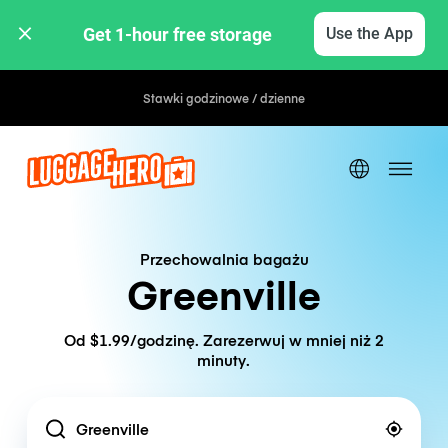
Get 1-hour free storage 
Use the App
Stawki godzinowe / dzienne
Przechowalnia bagażu
Greenville
Od $1.99/godzinę. Zarezerwuj w mniej niż 2
minuty.
Location