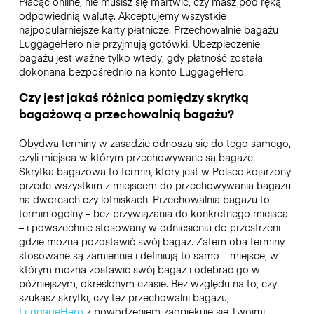
Płacąc online, nie musisz się martwić, czy masz pod ręką
odpowiednią walutę. Akceptujemy wszystkie
najpopularniejsze karty płatnicze. Przechowalnie bagażu
LuggageHero nie przyjmują gotówki. Ubezpieczenie
bagażu jest ważne tylko wtedy, gdy płatność została
dokonana bezpośrednio na konto LuggageHero.
Czy jest jakaś różnica pomiędzy skrytką
bagażową a przechowalnią bagażu?
Obydwa terminy w zasadzie odnoszą się do tego samego,
czyli miejsca w którym przechowywane są bagaże.
Skrytka bagażowa to termin, który jest w Polsce kojarzony
przede wszystkim z miejscem do przechowywania bagażu
na dworcach czy lotniskach. Przechowalnia bagażu to
termin ogólny – bez przywiązania do konkretnego miejsca
– i powszechnie stosowany w odniesieniu do przestrzeni
gdzie można pozostawić swój bagaż. Zatem oba terminy
stosowane są zamiennie i definiują to samo – miejsce, w
którym można zostawić swój bagaż i odebrać go w
późniejszym, określonym czasie. Bez względu na to, czy
szukasz skrytki, czy też przechowalni bagażu,
LuggageHero
z powodzeniem zaopiekuje się Twoimi