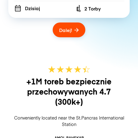
Dzisiaj
2 Torby
Number of bags
Dalej!
★
★
★
★
☆
★
+1M toreb bezpiecznie
przechowywanych
4.7
(300k+)
Conveniently located near the St.Pancras International
Station
AMOL BAHEKAR