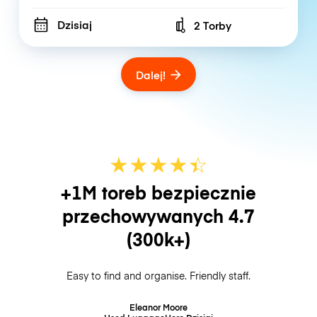
Dzisiaj
2 Torby
Number of bags
Dalej!
★
★
★
★
☆
★
+1M toreb bezpiecznie
przechowywanych
4.7
(300k+)
Easy to find and organise. Friendly staff.
Eleanor Moore