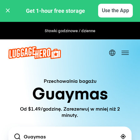
Get 1-hour free storage 
Use the App
Stawki godzinowe / dzienne
Przechowalnia bagażu
Guaymas
Od $1.49/godzinę. Zarezerwuj w mniej niż 2
minuty.
Location