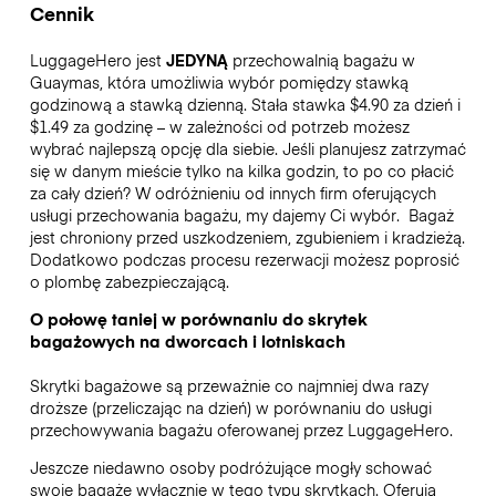
Cennik
LuggageHero jest
JEDYNĄ
przechowalnią bagażu w
Guaymas, która umożliwia wybór pomiędzy stawką
godzinową a stawką dzienną. Stała stawka $4.90 za dzień i
$1.49 za godzinę – w zależności od potrzeb możesz
wybrać najlepszą opcję dla siebie. Jeśli planujesz zatrzymać
się w danym mieście tylko na kilka godzin, to po co płacić
za cały dzień? W odróżnieniu od innych firm oferujących
usługi przechowania bagażu, my dajemy Ci wybór.
Bagaż
jest chroniony przed uszkodzeniem, zgubieniem i kradzieżą.
Dodatkowo podczas procesu rezerwacji możesz poprosić
o plombę zabezpieczającą.
O połowę taniej w porównaniu do skrytek
bagażowych na dworcach i lotniskach
Skrytki bagażowe są przeważnie co najmniej dwa razy
droższe (przeliczając na dzień) w porównaniu do usługi
przechowywania bagażu oferowanej przez LuggageHero.
Jeszcze niedawno osoby podróżujące mogły schować
swoje bagaże wyłącznie w tego typu skrytkach. Oferują