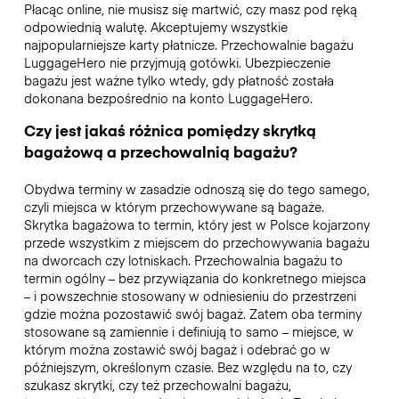
Płacąc online, nie musisz się martwić, czy masz pod ręką
odpowiednią walutę. Akceptujemy wszystkie
najpopularniejsze karty płatnicze. Przechowalnie bagażu
LuggageHero nie przyjmują gotówki. Ubezpieczenie
bagażu jest ważne tylko wtedy, gdy płatność została
dokonana bezpośrednio na konto LuggageHero.
Czy jest jakaś różnica pomiędzy skrytką
bagażową a przechowalnią bagażu?
Obydwa terminy w zasadzie odnoszą się do tego samego,
czyli miejsca w którym przechowywane są bagaże.
Skrytka bagażowa to termin, który jest w Polsce kojarzony
przede wszystkim z miejscem do przechowywania bagażu
na dworcach czy lotniskach. Przechowalnia bagażu to
termin ogólny – bez przywiązania do konkretnego miejsca
– i powszechnie stosowany w odniesieniu do przestrzeni
gdzie można pozostawić swój bagaż. Zatem oba terminy
stosowane są zamiennie i definiują to samo – miejsce, w
którym można zostawić swój bagaż i odebrać go w
późniejszym, określonym czasie. Bez względu na to, czy
szukasz skrytki, czy też przechowalni bagażu,