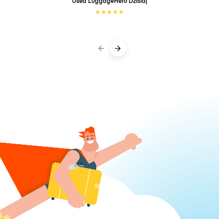
Used LuggageHero
Dzisiaj
★
★
★
★
★