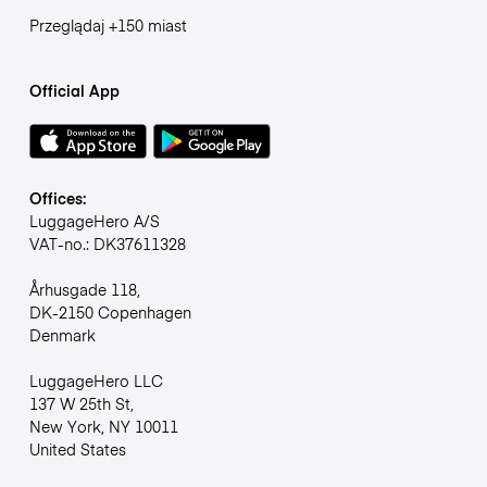
Przeglądaj +150 miast
Official App
Offices:
LuggageHero A/S
VAT-no.: DK37611328
Århusgade 118,
DK-2150 Copenhagen
Denmark
LuggageHero LLC
137 W 25th St,
New York, NY 10011
United States