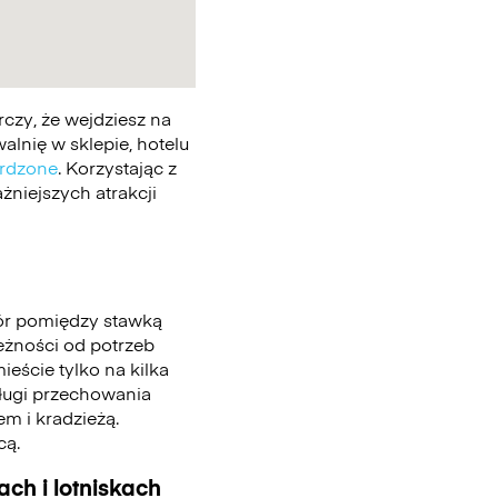
czy, że wejdziesz na
lnię w sklepie, hotelu
erdzone
. Korzystając z
żniejszych atrakcji
ór pomiędzy stawką
leżności od potrzeb
eście tylko na kilka
sługi przechowania
m i kradzieżą.
cą.
ch i lotniskach