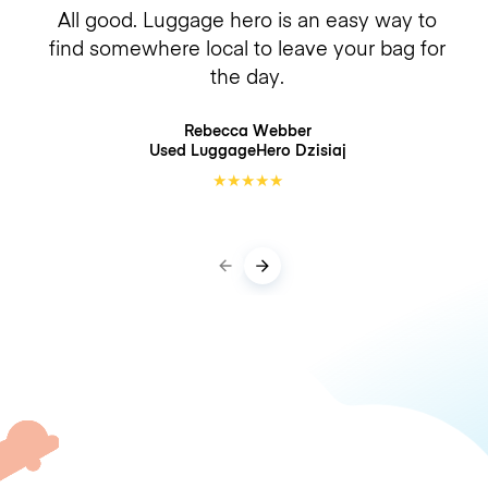
All good. Luggage hero is an easy way to
find somewhere local to leave your bag for
the day.
Rebecca Webber
Used LuggageHero
Dzisiaj
★
★
★
★
★