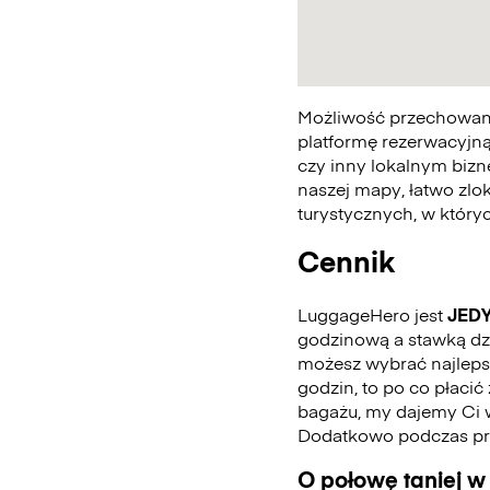
Możliwość przechowania
platformę rezerwacyjną
czy inny lokalnym bizn
naszej mapy, łatwo zlo
turystycznych, w któr
Cennik
LuggageHero jest
JED
godzinową a stawką dzie
możesz wybrać najlepszą
godzin, to po co płaci
bagażu, my dajemy Ci 
Dodatkowo podczas pro
O połowę taniej w