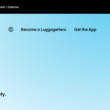
owe / dzienne
Become a LuggageHero
Get the App
ty.