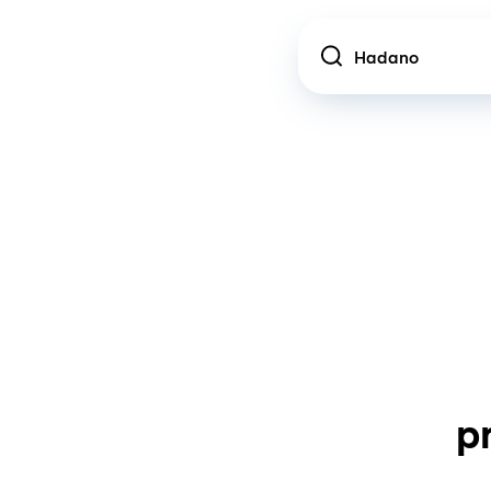
Location
p