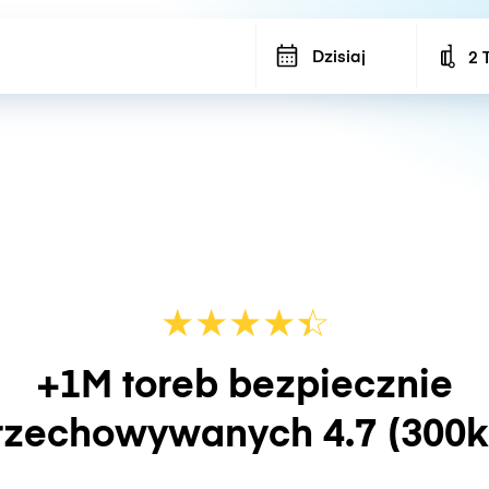
Dzisiaj
2 
Num
★
★
★
★
☆
★
+1M toreb bezpiecznie
rzechowywanych
4.7
(300k