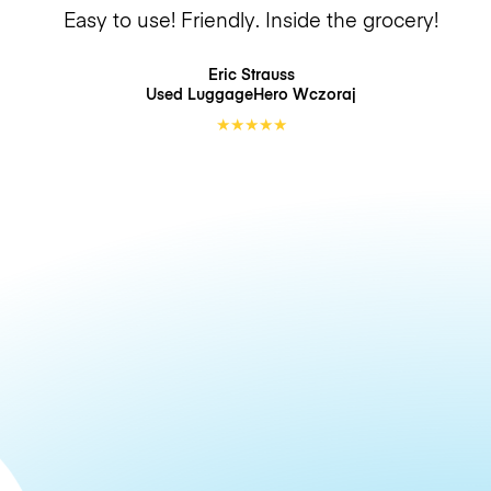
Easy to use! Friendly. Inside the grocery!
Eric Strauss
Used LuggageHero
Wczoraj
★
★
★
★
★