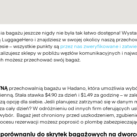
 bagażu jeszcze nigdy nie była tak łatwo dostępna! Wystar
 LuggageHero i znajdziesz w swojej okolicy naszą przechowa
esie – wszystkie punkty są
przez nas zweryfikowane i zatwi
kalizujesz sklepy w pobliżu węzłów komunikacyjnych i najwa
ych możesz przechować swój bagaż.
YNĄ
przechowalnią bagażu w Hadano, która umożliwia wyb
nną. Stała stawka $4.90 za dzień i $1.49 za godzinę – w za
 opcję dla siebie. Jeśli planujesz zatrzymać się w danym mi
ć za cały dzień? W odróżnieniu od innych firm oferujących u
wybór.
Bagaż jest chroniony przed uszkodzeniem, zgubienie
cesu rezerwacji możesz poprosić o plombę zabezpieczają
 porównaniu do skrytek bagażowych na dworca