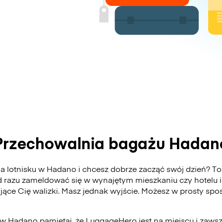
Przechowalnia bagażu Hadan
 lotnisku w Hadano i chcesz dobrze zacząć swój dzień? To 
 razu zameldować się w wynajętym mieszkaniu czy hotelu i
ające Cię walizki. Masz jednak wyjście. Możesz w prosty s
 w Hadano pamiętaj, że LuggageHero jest na miejscu i zaws