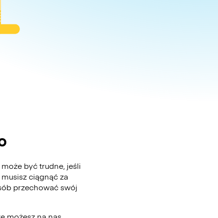
o
może być trudne, jeśli
 musisz ciągnąć za
posób przechować swój
ze możesz na nas