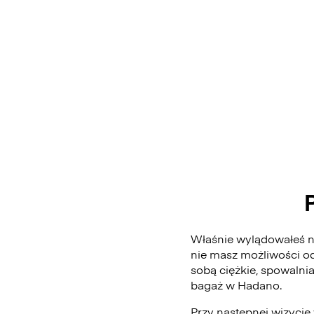
Właśnie wylądowałeś na
nie masz możliwości od
sobą ciężkie, spowalni
bagaż w Hadano.
Przy następnej wizycie