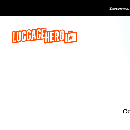
Zarezerwuj, 
Od