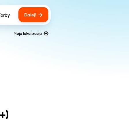
Dalej!
Torby
ber of bags
Moja lokalizacja
+)