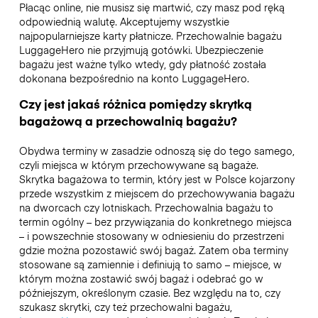
Płacąc online, nie musisz się martwić, czy masz pod ręką
odpowiednią walutę. Akceptujemy wszystkie
najpopularniejsze karty płatnicze. Przechowalnie bagażu
LuggageHero nie przyjmują gotówki. Ubezpieczenie
bagażu jest ważne tylko wtedy, gdy płatność została
dokonana bezpośrednio na konto LuggageHero.
Czy jest jakaś różnica pomiędzy skrytką
bagażową a przechowalnią bagażu?
Obydwa terminy w zasadzie odnoszą się do tego samego,
czyli miejsca w którym przechowywane są bagaże.
Skrytka bagażowa to termin, który jest w Polsce kojarzony
przede wszystkim z miejscem do przechowywania bagażu
na dworcach czy lotniskach. Przechowalnia bagażu to
termin ogólny – bez przywiązania do konkretnego miejsca
– i powszechnie stosowany w odniesieniu do przestrzeni
gdzie można pozostawić swój bagaż. Zatem oba terminy
stosowane są zamiennie i definiują to samo – miejsce, w
którym można zostawić swój bagaż i odebrać go w
późniejszym, określonym czasie. Bez względu na to, czy
szukasz skrytki, czy też przechowalni bagażu,