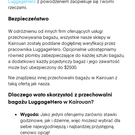
LuggageHero
z powodzeniem zaopiekuje się Twoimi
rzeczami.
Bezpieczeństwo
W odróżnieniu od innych firm oferujących usługi
przechowywania bagażu,
wszystkie nasze sklepy w
Kairouan
zostały poddane dogłębnej weryfikacji przez
pracownika LuggageHero. Opcjonalnie udostępniamy
również plomby zabezpieczające do każdej sztuki bagażu,
a dodatkowo każdy pojedynczy bagaż i jego zawartość
może być ubezpieczony do
$2500
.
Nie znajdziesz innej przechowalni bagażu w
Kairouan
z
taką ofertą jak nasza.
Dlaczego wato skorzystać z przechowalni
bagażu
LuggageHero
w
Kairouan
?
Wygoda:
Jako jedyni oferujemy zarówno stawki
godzinowe, jak i dzienne, więc możesz wybrać dla
siebie najwygodniejszą i najbardziej przystępną
cenowo opcję!