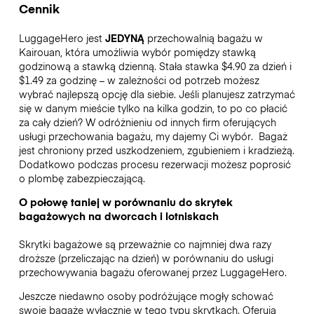
Cennik
LuggageHero jest
JEDYNĄ
przechowalnią bagażu w
Kairouan, która umożliwia wybór pomiędzy stawką
godzinową a stawką dzienną. Stała stawka $4.90 za dzień i
$1.49 za godzinę – w zależności od potrzeb możesz
wybrać najlepszą opcję dla siebie. Jeśli planujesz zatrzymać
się w danym mieście tylko na kilka godzin, to po co płacić
za cały dzień? W odróżnieniu od innych firm oferujących
usługi przechowania bagażu, my dajemy Ci wybór.
Bagaż
jest chroniony przed uszkodzeniem, zgubieniem i kradzieżą.
Dodatkowo podczas procesu rezerwacji możesz poprosić
o plombę zabezpieczającą.
O połowę taniej w porównaniu do skrytek
bagażowych na dworcach i lotniskach
Skrytki bagażowe są przeważnie co najmniej dwa razy
droższe (przeliczając na dzień) w porównaniu do usługi
przechowywania bagażu oferowanej przez LuggageHero.
Jeszcze niedawno osoby podróżujące mogły schować
swoje bagaże wyłącznie w tego typu skrytkach. Oferują