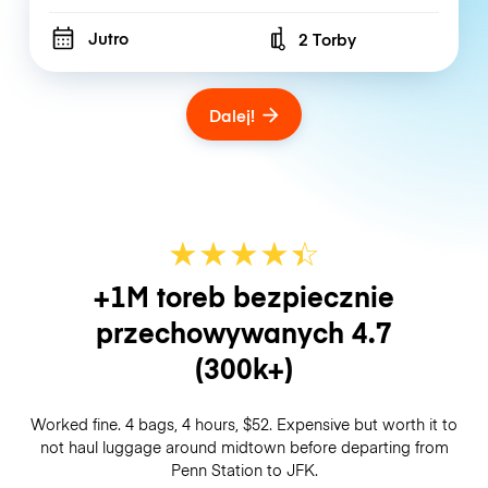
Jutro
2 Torby
Number of bags
Dalej!
★
★
★
★
☆
★
+1M toreb bezpiecznie
przechowywanych
4.7
(300k+)
Worked fine. 4 bags, 4 hours, $52. Expensive but worth it to
not haul luggage around midtown before departing from
Penn Station to JFK.