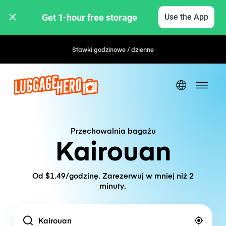
Get 1-hour free storage 
Use the App
Stawki godzinowe / dzienne
Przechowalnia bagażu
Kairouan
Od $1.49/godzinę. Zarezerwuj w mniej niż 2
minuty.
Location