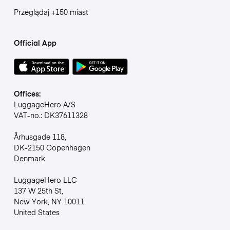
Przeglądaj +150 miast
Official App
Offices:
LuggageHero A/S
VAT-no.: DK37611328
Århusgade 118,
DK-2150 Copenhagen
Denmark
LuggageHero LLC
137 W 25th St,
New York, NY 10011
United States