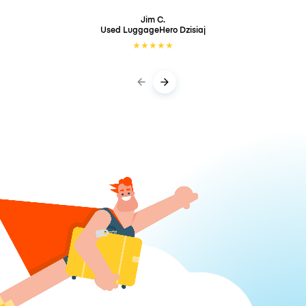
Jim C.
Used LuggageHero
Dzisiaj
★
★
★
★
★