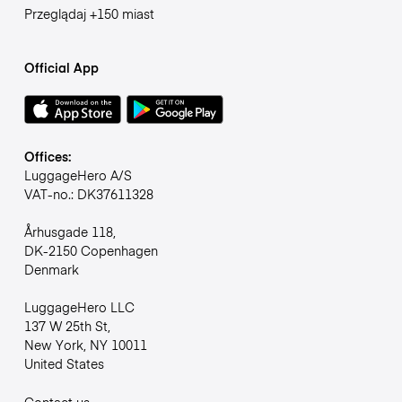
Przeglądaj +150 miast
Official App
Offices:
LuggageHero A/S
VAT-no.: DK37611328
Århusgade 118,
DK-2150 Copenhagen
Denmark
LuggageHero LLC
137 W 25th St,
New York, NY 10011
United States
Contact us