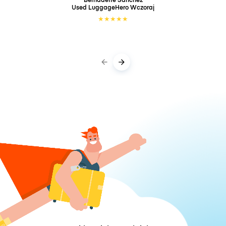
Used LuggageHero
Wczoraj
★
★
★
★
★