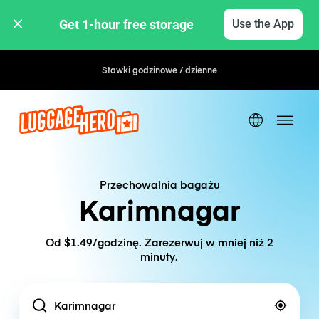
Get 1-hour free storage 
Use the App
Stawki godzinowe / dzienne
Przechowalnia bagażu
Karimnagar
Od $1.49/godzinę. Zarezerwuj w mniej niż 2
minuty.
Location