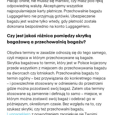
Płacąc online, nie musisz się martwić, czy masz pod ręką
odpowiednią walutę. Akceptujemy wszystkie
najpopularniejsze karty płatnicze. Przechowalnie bagażu
LuggageHero nie przyjmują gotówki. Ubezpieczenie
bagażu jest ważne tylko wtedy, gdy płatność została
dokonana bezpośrednio na konto LuggageHero.
Czy jest jakaś różnica pomiędzy skrytką
bagażową a przechowalnią bagażu?
Obydwa terminy w zasadzie odnoszą się do tego samego,
czyli miejsca w którym przechowywane są bagaże.
Skrytka bagażowa to termin, który jest w Polsce kojarzony
przede wszystkim z miejscem do przechowywania bagażu
na dworcach czy lotniskach. Przechowalnia bagażu to
termin ogólny – bez przywiązania do konkretnego miejsca
– i powszechnie stosowany w odniesieniu do przestrzeni
gdzie można pozostawić swój bagaż. Zatem oba terminy
stosowane są zamiennie i definiują to samo – miejsce, w
którym można zostawić swój bagaż i odebrać go w
późniejszym, określonym czasie. Bez względu na to, czy
szukasz skrytki, czy też przechowalni bagażu,
LuggageHero
z powodzeniem zaopiekuje się Twoimi