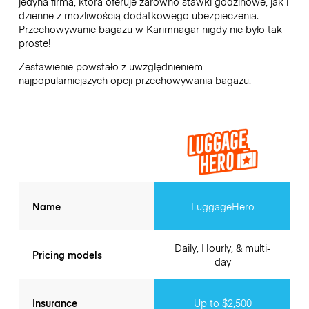
jedyna firma, która oferuje zarówno stawki godzinowe, jak i
dzienne z możliwością dodatkowego ubezpieczenia.
Przechowywanie bagażu w
Karimnagar
nigdy nie było tak
proste!
Zestawienie powstało z uwzględnieniem
najpopularniejszych opcji przechowywania bagażu.
Name
LuggageHero
Daily, Hourly, & multi-
Pricing models
day
Insurance
Up to $2,500