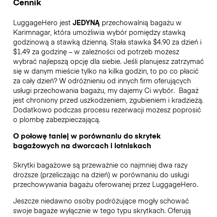
Cennik
LuggageHero jest
JEDYNĄ
przechowalnią bagażu w
Karimnagar, która umożliwia wybór pomiędzy stawką
godzinową a stawką dzienną. Stała stawka $4.90 za dzień i
$1.49 za godzinę – w zależności od potrzeb możesz
wybrać najlepszą opcję dla siebie. Jeśli planujesz zatrzymać
się w danym mieście tylko na kilka godzin, to po co płacić
za cały dzień? W odróżnieniu od innych firm oferujących
usługi przechowania bagażu, my dajemy Ci wybór.
Bagaż
jest chroniony przed uszkodzeniem, zgubieniem i kradzieżą.
Dodatkowo podczas procesu rezerwacji możesz poprosić
o plombę zabezpieczającą.
O połowę taniej w porównaniu do skrytek
bagażowych na dworcach i lotniskach
Skrytki bagażowe są przeważnie co najmniej dwa razy
droższe (przeliczając na dzień) w porównaniu do usługi
przechowywania bagażu oferowanej przez LuggageHero.
Jeszcze niedawno osoby podróżujące mogły schować
swoje bagaże wyłącznie w tego typu skrytkach. Oferują