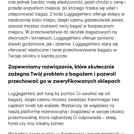
one jednak bardzo małą elastyczność, jeżeli chodzi o cenę i
przede wszystkim miejsce, do którego trzeba się udać i
zdeponować bagaż. Z kolei LuggageHero oferuje sklepy w
niezliczonej ilości miejsc, dzięki czemu gdziekolwiek jesteś,
zawsze możesz zostawić swój bagaż w bezpiecznym
miejscu. W przeciwieństwie do skrytek bagażowych na
dworcach i lotniskach, LuggageHero oferuje zarówno
stawki godzinowe, jak i dzienne. LuggageHero stara się
oferować elastyczne i tanie przechowywanie bagażu w
Twojej okolicy o każdej porze.
Zapewniamy rozwiązanie, które skutecznie
zażegna Twój problem z bagażem i pozwoli
przechować go w zweryfikowanych sklepach
LuggageHero jest tutaj by pomóc Ci uwolnić się od
bagaży, dzięki czemu możesz zwiedzać Karimnagar bez
ciężkich toreb lub walizek. Wystarczy, że wejdziesz na
naszą platformę rezerwacyjną i znajdziesz w swojej okolicy
przechowalnię, która najbardziej Ci odpowiada – sklep,
hotel czy inny lokalny biznes.
Wszystkie nasze punkty w Karimnagar i innych miastach
są