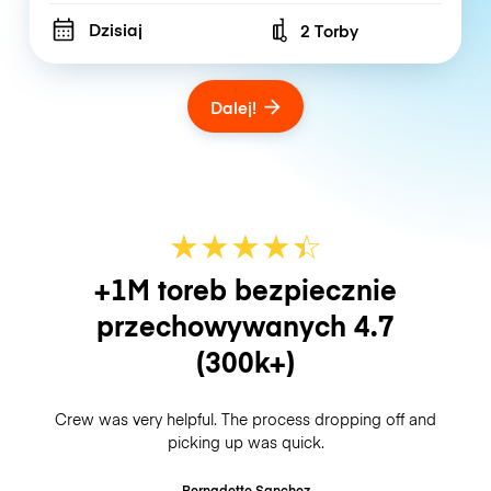
Dzisiaj
2 Torby
Number of bags
Dalej!
★
★
★
★
☆
★
+1M toreb bezpiecznie
przechowywanych
4.7
(300k+)
Crew was very helpful. The process dropping off and
picking up was quick.
Bernadette Sanchez