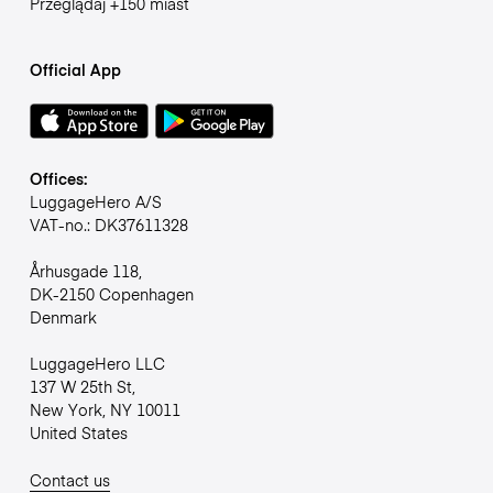
Przeglądaj +150 miast
Official App
Offices:
LuggageHero A/S
VAT-no.: DK37611328
Århusgade 118,
DK-2150 Copenhagen
Denmark
LuggageHero LLC
137 W 25th St,
New York, NY 10011
United States
Contact us