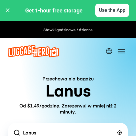
Get 1-hour free storage 
Use the App
Stawki godzinowe / dzienne
Przechowalnia bagażu
Lanus
Od $1.49/godzinę. Zarezerwuj w mniej niż 2
minuty.
Location