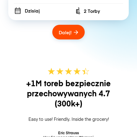
Dzisiaj
2 Torby
Number of bags
Dalej!
★
★
★
★
☆
★
+1M toreb bezpiecznie
przechowywanych
4.7
(300k+)
Easy to use! Friendly. Inside the grocery!
Eric Strauss