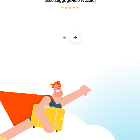
Used LuggageHero
Wczoraj
★
★
★
★
★