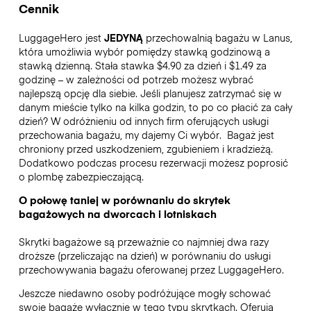
Cennik
LuggageHero jest
JEDYNĄ
przechowalnią bagażu w Lanus,
która umożliwia wybór pomiędzy stawką godzinową a
stawką dzienną. Stała stawka $4.90 za dzień i $1.49 za
godzinę – w zależności od potrzeb możesz wybrać
najlepszą opcję dla siebie. Jeśli planujesz zatrzymać się w
danym mieście tylko na kilka godzin, to po co płacić za cały
dzień? W odróżnieniu od innych firm oferujących usługi
przechowania bagażu, my dajemy Ci wybór.
Bagaż jest
chroniony przed uszkodzeniem, zgubieniem i kradzieżą.
Dodatkowo podczas procesu rezerwacji możesz poprosić
o plombę zabezpieczającą.
O połowę taniej w porównaniu do skrytek
bagażowych na dworcach i lotniskach
Skrytki bagażowe są przeważnie co najmniej dwa razy
droższe (przeliczając na dzień) w porównaniu do usługi
przechowywania bagażu oferowanej przez LuggageHero.
Jeszcze niedawno osoby podróżujące mogły schować
swoje bagaże wyłącznie w tego typu skrytkach. Oferują