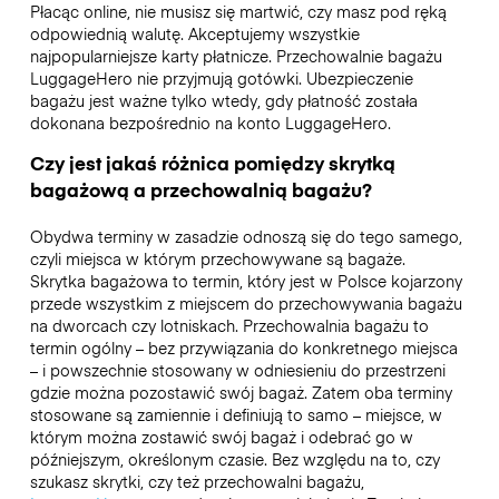
Płacąc online, nie musisz się martwić, czy masz pod ręką
odpowiednią walutę. Akceptujemy wszystkie
najpopularniejsze karty płatnicze. Przechowalnie bagażu
LuggageHero nie przyjmują gotówki. Ubezpieczenie
bagażu jest ważne tylko wtedy, gdy płatność została
dokonana bezpośrednio na konto LuggageHero.
Czy jest jakaś różnica pomiędzy skrytką
bagażową a przechowalnią bagażu?
Obydwa terminy w zasadzie odnoszą się do tego samego,
czyli miejsca w którym przechowywane są bagaże.
Skrytka bagażowa to termin, który jest w Polsce kojarzony
przede wszystkim z miejscem do przechowywania bagażu
na dworcach czy lotniskach. Przechowalnia bagażu to
termin ogólny – bez przywiązania do konkretnego miejsca
– i powszechnie stosowany w odniesieniu do przestrzeni
gdzie można pozostawić swój bagaż. Zatem oba terminy
stosowane są zamiennie i definiują to samo – miejsce, w
którym można zostawić swój bagaż i odebrać go w
późniejszym, określonym czasie. Bez względu na to, czy
szukasz skrytki, czy też przechowalni bagażu,