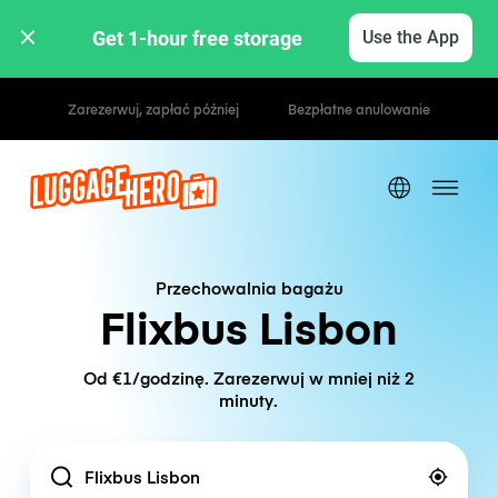
Get 1-hour free storage 
Use the App
Stawki godzinowe / dzienne
Przechowalnia bagażu
Flixbus Lisbon
Od €1/godzinę. Zarezerwuj w mniej niż 2
minuty.
Location