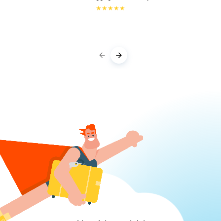
★
★
★
★
★