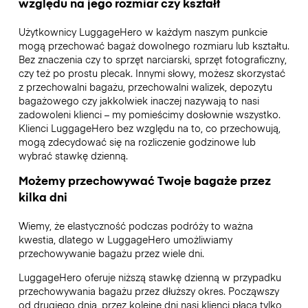
względu na jego rozmiar czy kształt
Użytkownicy LuggageHero w każdym naszym punkcie
mogą przechować bagaż dowolnego rozmiaru lub kształtu.
Bez znaczenia czy to sprzęt narciarski, sprzęt fotograficzny,
czy też po prostu plecak. Innymi słowy, możesz skorzystać
z przechowalni bagażu, przechowalni walizek, depozytu
bagażowego czy jakkolwiek inaczej nazywają to nasi
zadowoleni klienci – my pomieścimy dosłownie wszystko.
Klienci LuggageHero bez względu na to, co przechowują,
mogą zdecydować się na rozliczenie godzinowe lub
wybrać stawkę dzienną.
Możemy przechowywać Twoje bagaże przez
kilka dni
Wiemy, że elastyczność podczas podróży to ważna
kwestia, dlatego w LuggageHero umożliwiamy
przechowywanie bagażu przez wiele dni.
LuggageHero oferuje niższą stawkę dzienną w przypadku
przechowywania bagażu przez dłuższy okres. Począwszy
od drugiego dnia, przez kolejne dni nasi klienci płacą tylko