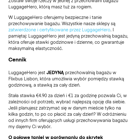
Zostaw swoje rzeczy w jednej z przechowalni bagażu
LuggageHero
, którą masz tuż za rogiem.
W LuggageHero oferujemy bezpieczne i tanie
przechowywanie bagażu. Wszystkie nasze sklepy są
zatwierdzone i certyfikowane przez LuggageHero
. I
pamiętaj: LuggageHero jest jedyną przechowalnią bagażu,
która oferuje stawki godzinowe i dzienne, co gwarantuje
maksymalną elastyczność.
Cennik
LuggageHero jest
JEDYNĄ
przechowalnią bagażu w
Flixbus Lisbon, która umożliwia wybór pomiędzy stawką
godzinową, a stawką za cały dzień.
Stała stawka €4.90 za dzień i €1 za godzinę pozwala Ci, w
zależności od potrzeb, wybrać najlepszą opcję dla siebie.
Jeśli planujesz zatrzymać się w danym mieście tylko na
kilka godzin, to po co płacić za cały dzień? W odróżnieniu
od innych firm oferujących usługi przechowywania bagażu
my dajemy Ci wybór.
O połowę taniej w porównaniu do skrytek