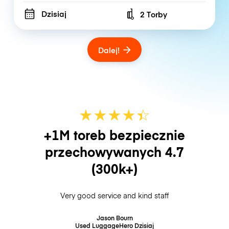
Dzisiaj
2 Torby
Number of bags
Dalej!
★
★
★
★
☆
★
+1M toreb bezpiecznie
przechowywanych
4.7
(300k+)
Very good service and kind staff
Jason Bourn
Used LuggageHero
Dzisiaj