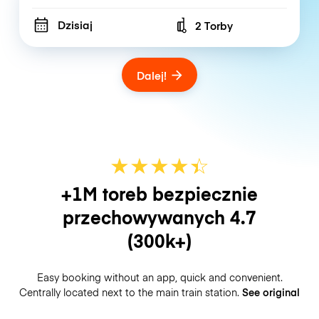
Dzisiaj
2 Torby
Number of bags
Dalej!
★
★
★
★
☆
★
+1M toreb bezpiecznie
przechowywanych
4.7
(300k+)
Easy booking without an app, quick and convenient.
Centrally located next to the main train station.
See original