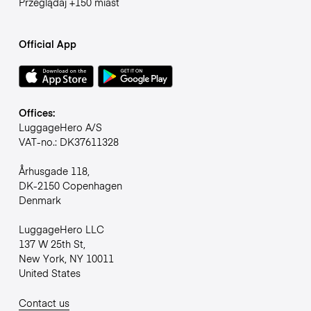
Przeglądaj +150 miast
Official App
Offices:
LuggageHero A/S
VAT-no.: DK37611328
Århusgade 118,
DK-2150 Copenhagen
Denmark
LuggageHero LLC
137 W 25th St,
New York, NY 10011
United States
Contact us