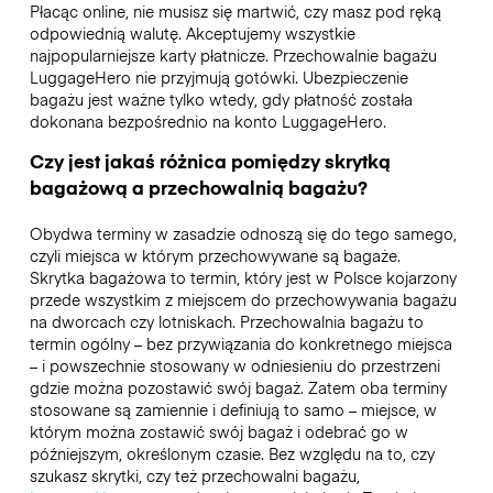
Płacąc online, nie musisz się martwić, czy masz pod ręką
odpowiednią walutę. Akceptujemy wszystkie
najpopularniejsze karty płatnicze. Przechowalnie bagażu
LuggageHero nie przyjmują gotówki. Ubezpieczenie
bagażu jest ważne tylko wtedy, gdy płatność została
dokonana bezpośrednio na konto LuggageHero.
Czy jest jakaś różnica pomiędzy skrytką
bagażową a przechowalnią bagażu?
Obydwa terminy w zasadzie odnoszą się do tego samego,
czyli miejsca w którym przechowywane są bagaże.
Skrytka bagażowa to termin, który jest w Polsce kojarzony
przede wszystkim z miejscem do przechowywania bagażu
na dworcach czy lotniskach. Przechowalnia bagażu to
termin ogólny – bez przywiązania do konkretnego miejsca
– i powszechnie stosowany w odniesieniu do przestrzeni
gdzie można pozostawić swój bagaż. Zatem oba terminy
stosowane są zamiennie i definiują to samo – miejsce, w
którym można zostawić swój bagaż i odebrać go w
późniejszym, określonym czasie. Bez względu na to, czy
szukasz skrytki, czy też przechowalni bagażu,