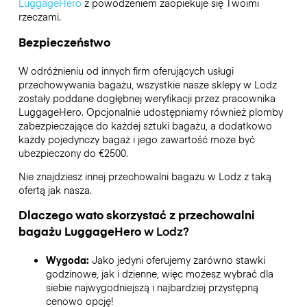
LuggageHero
z powodzeniem zaopiekuje się Twoimi
rzeczami.
Bezpieczeństwo
W odróżnieniu od innych firm oferujących usługi
przechowywania bagażu,
wszystkie nasze sklepy w
Lodz
zostały poddane dogłębnej weryfikacji przez pracownika
LuggageHero. Opcjonalnie udostępniamy również plomby
zabezpieczające do każdej sztuki bagażu, a dodatkowo
każdy pojedynczy bagaż i jego zawartość może być
ubezpieczony do
€2500
.
Nie znajdziesz innej przechowalni bagażu w
Lodz
z taką
ofertą jak nasza.
Dlaczego wato skorzystać z przechowalni
bagażu
LuggageHero
w
Lodz
?
Wygoda:
Jako jedyni oferujemy zarówno stawki
godzinowe, jak i dzienne, więc możesz wybrać dla
siebie najwygodniejszą i najbardziej przystępną
cenowo opcję!