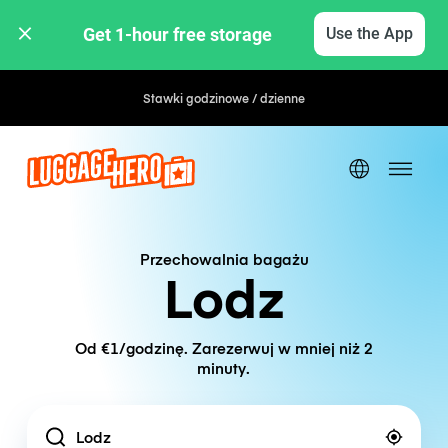
Get 1-hour free storage 
Use the App
Stawki godzinowe / dzienne
Przechowalnia bagażu
Lodz
Od €1/godzinę. Zarezerwuj w mniej niż 2
minuty.
Location