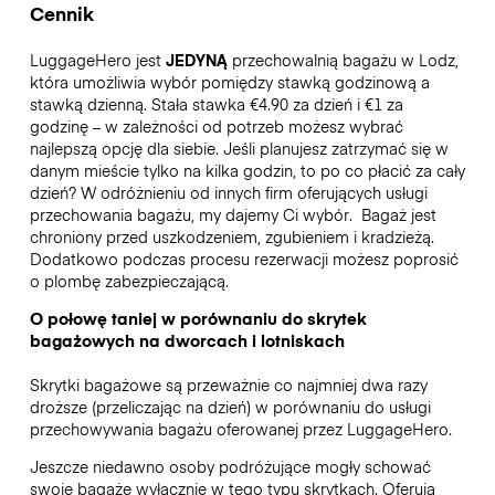
Cennik
LuggageHero jest
JEDYNĄ
przechowalnią bagażu w Lodz,
która umożliwia wybór pomiędzy stawką godzinową a
stawką dzienną. Stała stawka €4.90 za dzień i €1 za
godzinę – w zależności od potrzeb możesz wybrać
najlepszą opcję dla siebie. Jeśli planujesz zatrzymać się w
danym mieście tylko na kilka godzin, to po co płacić za cały
dzień? W odróżnieniu od innych firm oferujących usługi
przechowania bagażu, my dajemy Ci wybór.
Bagaż jest
chroniony przed uszkodzeniem, zgubieniem i kradzieżą.
Dodatkowo podczas procesu rezerwacji możesz poprosić
o plombę zabezpieczającą.
O połowę taniej w porównaniu do skrytek
bagażowych na dworcach i lotniskach
Skrytki bagażowe są przeważnie co najmniej dwa razy
droższe (przeliczając na dzień) w porównaniu do usługi
przechowywania bagażu oferowanej przez LuggageHero.
Jeszcze niedawno osoby podróżujące mogły schować
swoje bagaże wyłącznie w tego typu skrytkach. Oferują