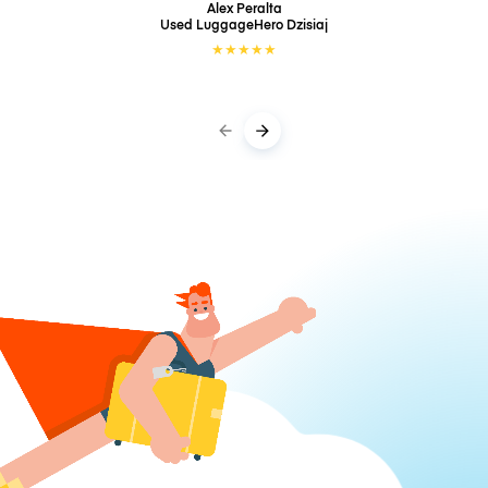
Alex Peralta
Used LuggageHero
Dzisiaj
★
★
★
★
★