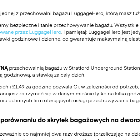
 jednej z przechowalni bagażu
LuggageHero
, którą masz tu
my bezpieczne i tanie przechowywanie bagażu. Wszystkie 
ikowane przez LuggageHero
. I pamiętaj: LuggageHero jest j
stawki godzinowe i dzienne, co gwarantuje maksymalną elas
YNĄ
przechowalnią bagażu w Stratford Underground Station,
 godzinową, a stawką za cały dzień.
zień i £1.49 za godzinę pozwala Ci, w zależności od potrzeb
 planujesz zatrzymać się w danym mieście tylko na kilka godzi
eniu od innych firm oferujących usługi przechowywania ba
 porównaniu do skrytek bagażowych na dworca
zeważnie co najmniej dwa razy droższe (przeliczając na dz