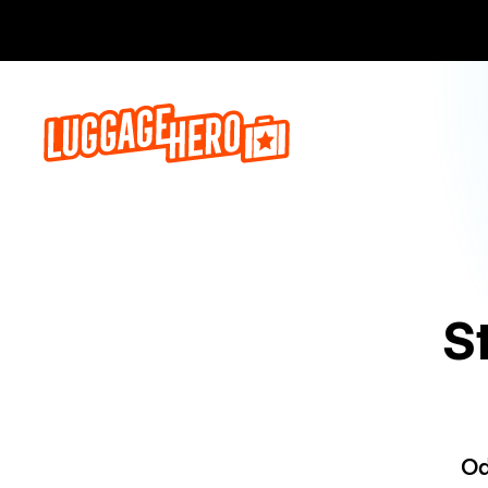
Zarezerwuj, 
S
Od