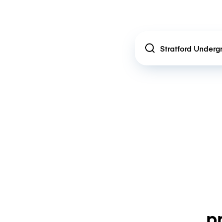
Location
p