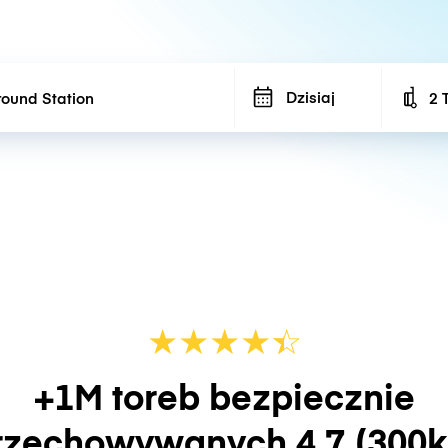
Dzisiaj
2 
Num
★
★
★
★
☆
★
+1M toreb bezpiecznie
rzechowywanych
4.7
(300k