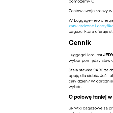
pomożemy Ci!
Zostaw swoje rzeczy w
W LuggageHero oferuje
zatwierdzone i certyf
bagażu, która oferuje 
Cennik
LuggageHero jest
JED
wybór pomiędzy stawką
Stała stawka £4.90 za d
opcję dla siebie. Jeśli
cały dzień? W odróżni
wybór.
O połowę taniej w
Skrytki bagażowe są pr