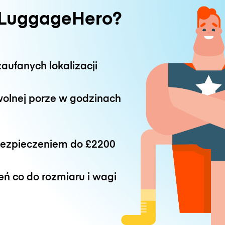
 LuggageHero?
aufanych lokalizacji
wolnej porze w godzinach
bezpieczeniem do
£2200
eń co do rozmiaru i wagi