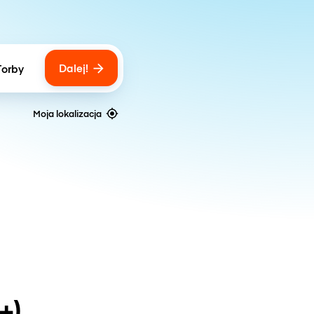
Dalej!
Torby
ber of bags
Moja lokalizacja
+)