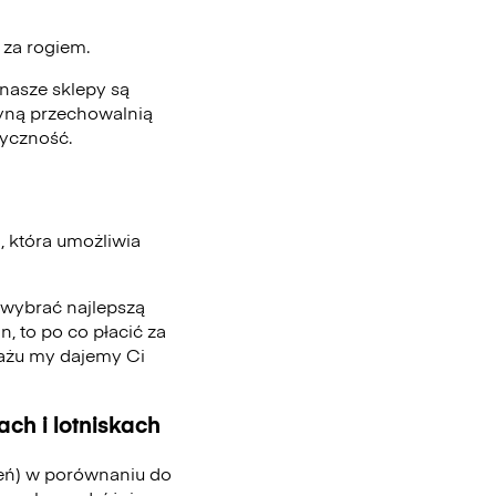
ż za rogiem.
nasze sklepy są
edyną przechowalnią
tyczność.
 która umożliwia
, wybrać najlepszą
n, to po co płacić za
gażu my dajemy Ci
ch i lotniskach
ień) w porównaniu do