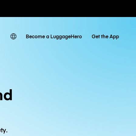
owe / dzienne
Become a LuggageHero
Get the App
nd
ty.