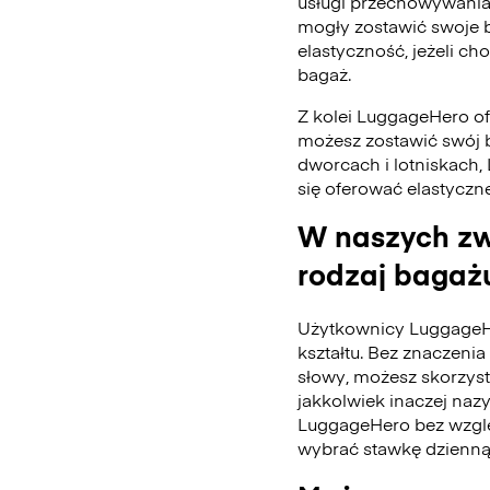
usługi przechowywania
mogły zostawić swoje 
elastyczność, jeżeli ch
bagaż.
Z kolei LuggageHero ofe
możesz zostawić swój 
dworcach i lotniskach,
się oferować elastyczn
W naszych zw
rodzaj bagażu
Użytkownicy LuggageH
kształtu. Bez znaczenia 
słowy, możesz skorzys
jakkolwiek inaczej naz
LuggageHero bez wzglę
wybrać stawkę dzienną