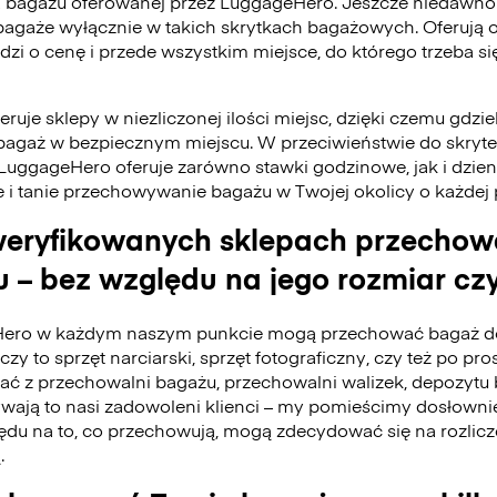
 bagażu oferowanej przez LuggageHero. Jeszcze niedawno
bagaże wyłącznie w takich skrytkach bagażowych. Oferują 
odzi o cenę i przede wszystkim miejsce, do którego trzeba 
ruje sklepy w niezliczonej ilości miejsc, dzięki czemu gdzie
bagaż w bezpiecznym miejscu. W przeciwieństwie do skry
 LuggageHero oferuje zarówno stawki godzinowe, jak i dzie
e i tanie przechowywanie bagażu w Twojej okolicy o każdej
eryfikowanych sklepach przecho
 – bez względu na jego rozmiar czy
ero w każdym naszym punkcie mogą przechować bagaż do
czy to sprzęt narciarski, sprzęt fotograficzny, czy też po pro
tać z przechowalni bagażu, przechowalni walizek, depozyt
ywają to nasi zadowoleni klienci – my pomieścimy dosłownie
du na to, co przechowują, mogą zdecydować się na rozlicz
.