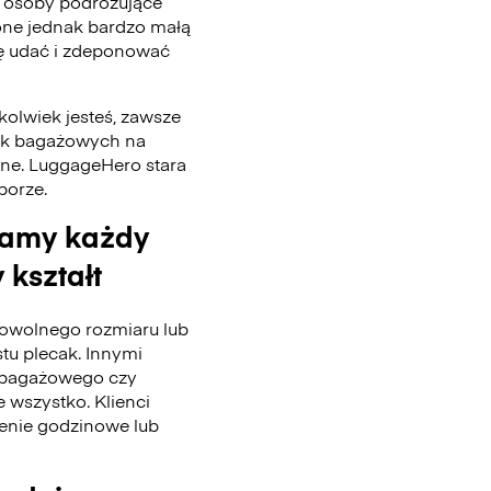
 osoby podróżujące
one jednak bardzo małą
się udać i zdeponować
kolwiek jesteś, zawsze
tek bagażowych na
nne. LuggageHero stara
 porze.
wamy każdy
 kształt
wolnego rozmiaru lub
stu plecak. Innymi
u bagażowego czy
 wszystko. Klienci
enie godzinowe lub