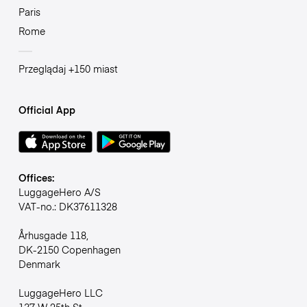
Paris
Rome
Przeglądaj +150 miast
Official App
Offices:
LuggageHero A/S
VAT-no.: DK37611328
Århusgade 118,
DK-2150 Copenhagen
Denmark
LuggageHero LLC
137 W 25th St,