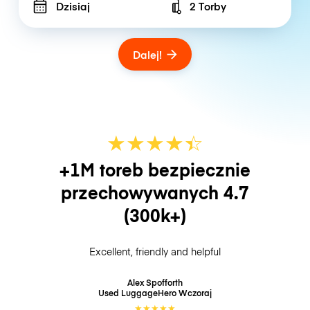
Dzisiaj
2 Torby
Number of bags
Dalej!
★
★
★
★
☆
★
+1M toreb bezpiecznie
przechowywanych
4.7
(300k+)
Excellent, friendly and helpful
Alex Spofforth
Used LuggageHero
Wczoraj
★
★
★
★
★