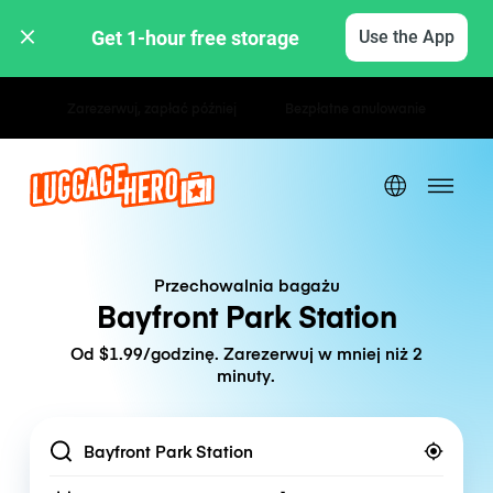
Get 1-hour free storage 
Use the App
Stawki godzinowe / dzienne
Przechowalnia bagażu
Bayfront Park Station
Od $1.99/godzinę. Zarezerwuj w mniej niż 2
minuty.
Location