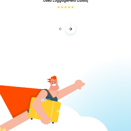
Used LuggageHero
Dzisiaj
★
★
★
★
★