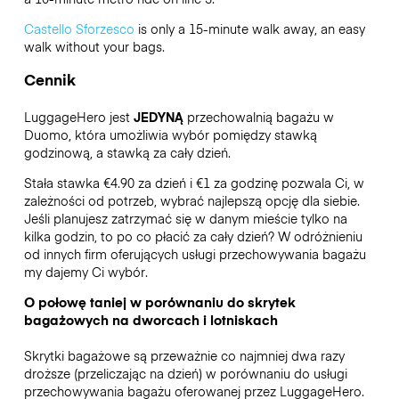
Castello Sforzesco
is only a 15-minute walk away, an easy
walk without your bags.
Cennik
LuggageHero jest
JEDYNĄ
przechowalnią bagażu w
Duomo, która umożliwia wybór pomiędzy stawką
godzinową, a stawką za cały dzień.
Stała stawka €4.90 za dzień i €1 za godzinę pozwala Ci, w
zależności od potrzeb, wybrać najlepszą opcję dla siebie.
Jeśli planujesz zatrzymać się w danym mieście tylko na
kilka godzin, to po co płacić za cały dzień? W odróżnieniu
od innych firm oferujących usługi przechowywania bagażu
my dajemy Ci wybór.
O połowę taniej w porównaniu do skrytek
bagażowych na dworcach i lotniskach
Skrytki bagażowe są przeważnie co najmniej dwa razy
droższe (przeliczając na dzień) w porównaniu do usługi
przechowywania bagażu oferowanej przez LuggageHero.