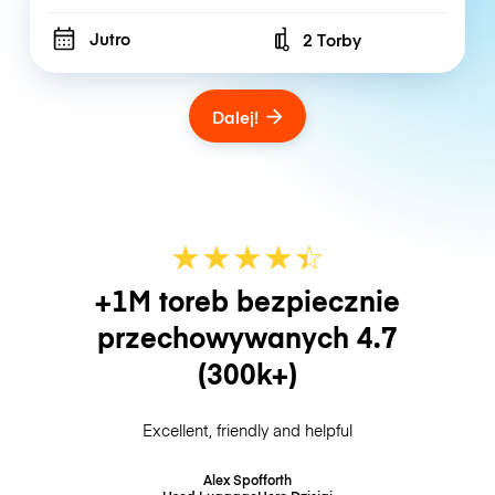
Jutro
2 Torby
Number of bags
Dalej!
★
★
★
★
☆
★
+1M toreb bezpiecznie
przechowywanych
4.7
(300k+)
Excellent, friendly and helpful
Alex Spofforth