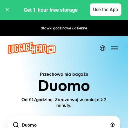
Get 1-hour free storage 
Use the App
Stawki godzinowe / dzienne
Przechowalnia bagażu
Duomo
Od €1/godzinę. Zarezerwuj w mniej niż 2
minuty.
Location