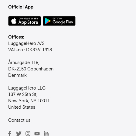
Official App
Offices:
LuggageHero A/S
VAT-no.: DK37611328
Århusgade 118,
DK-2150 Copenhagen
Denmark
LuggageHero LLC
137 W 25th St,
New York, NY 10011
United States
Contact us