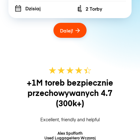
Dzisiaj
2 Torby
Number of bags
Dalej!
★
★
★
★
☆
★
+1M toreb bezpiecznie
przechowywanych
4.7
(300k+)
Excellent, friendly and helpful
Alex Spofforth
Used LuggageHero
Wczoraj