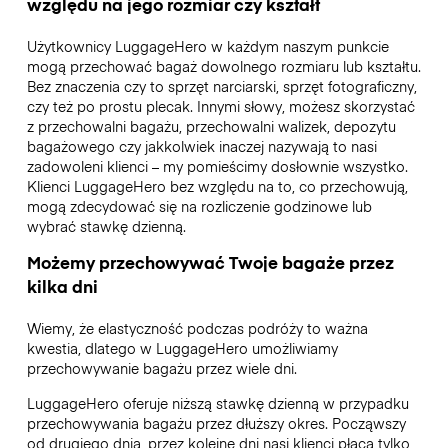
względu na jego rozmiar czy kształt
Użytkownicy LuggageHero w każdym naszym punkcie
mogą przechować bagaż dowolnego rozmiaru lub kształtu.
Bez znaczenia czy to sprzęt narciarski, sprzęt fotograficzny,
czy też po prostu plecak. Innymi słowy, możesz skorzystać
z przechowalni bagażu, przechowalni walizek, depozytu
bagażowego czy jakkolwiek inaczej nazywają to nasi
zadowoleni klienci – my pomieścimy dosłownie wszystko.
Klienci LuggageHero bez względu na to, co przechowują,
mogą zdecydować się na rozliczenie godzinowe lub
wybrać stawkę dzienną.
Możemy przechowywać Twoje bagaże przez
kilka dni
Wiemy, że elastyczność podczas podróży to ważna
kwestia, dlatego w LuggageHero umożliwiamy
przechowywanie bagażu przez wiele dni.
LuggageHero oferuje niższą stawkę dzienną w przypadku
przechowywania bagażu przez dłuższy okres. Począwszy
od drugiego dnia, przez kolejne dni nasi klienci płacą tylko