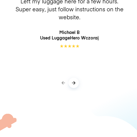
Left my luggage here for a few hours.
Super easy, just follow instructions on the
website.
Michael B
Used LuggageHero
Wczoraj
★
★
★
★
★