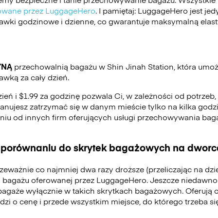
ikowane przez LuggageHero
. I pamiętaj: LuggageHero jest j
stawki godzinowe i dzienne, co gwarantuje maksymalną elas
YNĄ
przechowalnią bagażu w Shin Jinah Station, która umo
awką za cały dzień.
zień i $1.99 za godzinę pozwala Ci, w zależności od potrzeb
 planujesz zatrzymać się w danym mieście tylko na kilka godzi
eniu od innych firm oferujących usługi przechowywania ba
 porównaniu do skrytek bagażowych na dworca
zeważnie co najmniej dwa razy droższe (przeliczając na dz
 bagażu oferowanej przez LuggageHero. Jeszcze niedawno
bagaże wyłącznie w takich skrytkach bagażowych. Oferują 
odzi o cenę i przede wszystkim miejsce, do którego trzeba 