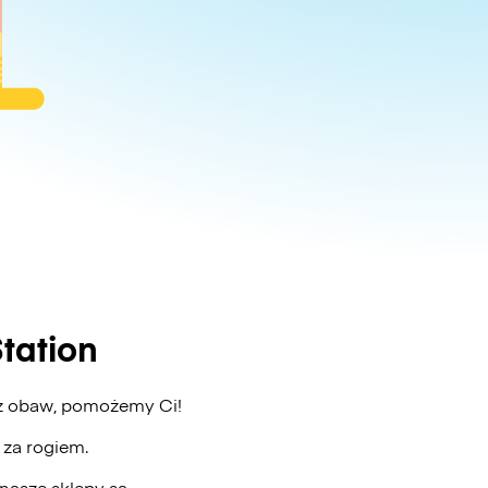
tation
Bez obaw, pomożemy Ci!
ż za rogiem.
nasze sklepy są