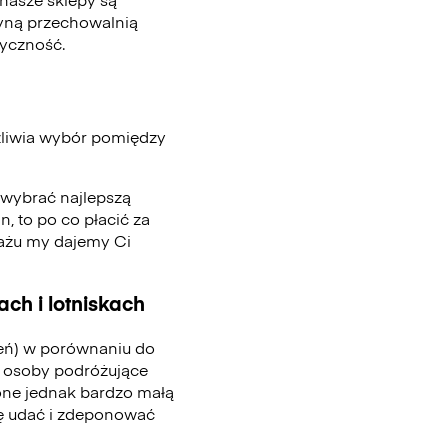
edyną przechowalnią
tyczność.
żliwia wybór pomiędzy
, wybrać najlepszą
n, to po co płacić za
gażu my dajemy Ci
ch i lotniskach
ień) w porównaniu do
 osoby podróżujące
one jednak bardzo małą
się udać i zdeponować