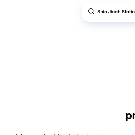
Location
p