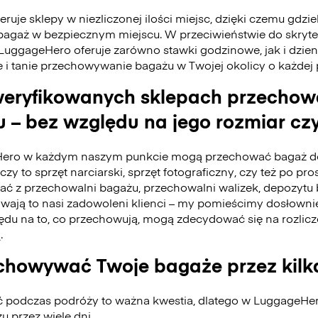
ruje sklepy w niezliczonej ilości miejsc, dzięki czemu gdzie
bagaż w bezpiecznym miejscu. W przeciwieństwie do skry
 LuggageHero oferuje zarówno stawki godzinowe, jak i dzie
e i tanie przechowywanie bagażu w Twojej okolicy o każdej
eryfikowanych sklepach przecho
 – bez względu na jego rozmiar czy
ero w każdym naszym punkcie mogą przechować bagaż do
czy to sprzęt narciarski, sprzęt fotograficzny, czy też po pro
tać z przechowalni bagażu, przechowalni walizek, depozyt
ywają to nasi zadowoleni klienci – my pomieścimy dosłownie
du na to, co przechowują, mogą zdecydować się na rozlicz
.
howywać Twoje bagaże przez kilk
ć podczas podróży to ważna kwestia, dlatego w LuggageH
 przez wiele dni.