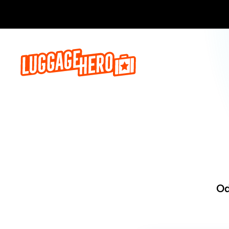
Zarezerwuj, 
Od