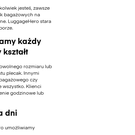
kolwiek jesteś, zawsze
tek bagażowych na
nne. LuggageHero stara
 porze.
wamy każdy
 kształt
wolnego rozmiaru lub
stu plecak. Innymi
u bagażowego czy
 wszystko. Klienci
enie godzinowe lub
a dni
ero umożliwiamy