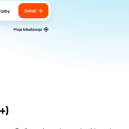
Dalej!
Torby
ber of bags
Moja lokalizacja
+)