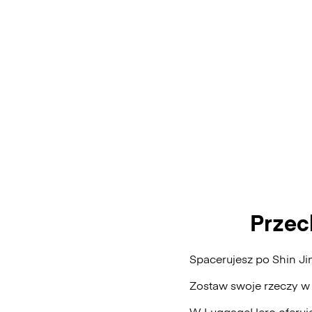
Przec
Spacerujesz po Shin J
Zostaw swoje rzeczy w
W LuggageHero oferuje