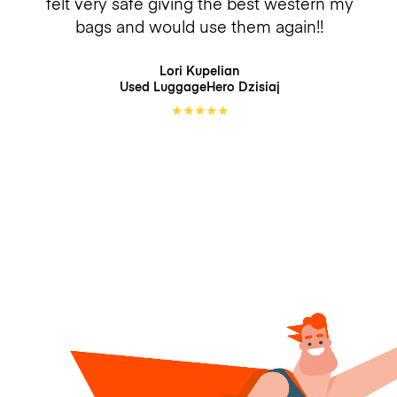
felt very safe giving the best western my
bags and would use them again!!
Lori Kupelian
Used LuggageHero
Dzisiaj
★
★
★
★
★