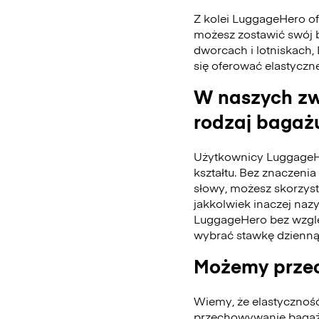
Z kolei LuggageHero ofe
możesz zostawić swój 
dworcach i lotniskach,
się oferować elastyczn
W naszych zw
rodzaj bagażu
Użytkownicy LuggageH
kształtu. Bez znaczenia 
słowy, możesz skorzys
jakkolwiek inaczej naz
LuggageHero bez wzglę
wybrać stawkę dzienną
Możemy przec
Wiemy, że elastycznoś
przechowywanie bagażu