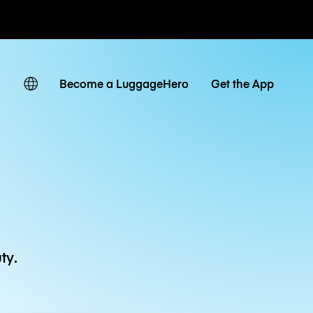
owe / dzienne
Become a LuggageHero
Get the App
ty.