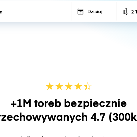
Dzisiaj
2 
Num
★
★
★
★
☆
★
+1M toreb bezpiecznie
rzechowywanych
4.7
(300k