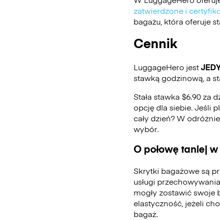
zatwierdzone i certyf
bagażu, która oferuje 
Cennik
LuggageHero jest
JED
stawką godzinową, a st
Stała stawka $6.90 za d
opcję dla siebie. Jeśli
cały dzień? W odróżni
wybór.
O połowę taniej w
Skrytki bagażowe są pr
usługi przechowywania
mogły zostawić swoje 
elastyczność, jeżeli ch
bagaż.