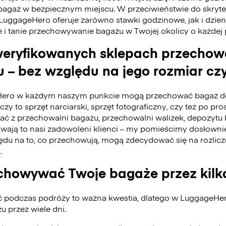
bagaż w bezpiecznym miejscu. W przeciwieństwie do skry
 LuggageHero oferuje zarówno stawki godzinowe, jak i dzie
e i tanie przechowywanie bagażu w Twojej okolicy o każdej
eryfikowanych sklepach przecho
 – bez względu na jego rozmiar czy
ero w każdym naszym punkcie mogą przechować bagaż do
czy to sprzęt narciarski, sprzęt fotograficzny, czy też po pro
tać z przechowalni bagażu, przechowalni walizek, depozyt
ywają to nasi zadowoleni klienci – my pomieścimy dosłownie
du na to, co przechowują, mogą zdecydować się na rozlicz
.
howywać Twoje bagaże przez kilk
ć podczas podróży to ważna kwestia, dlatego w LuggageH
 przez wiele dni.