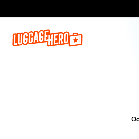
Zarezerwuj, 
Od