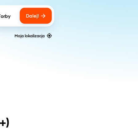
Dalej!
Torby
ber of bags
Moja lokalizacja
+)