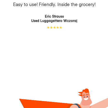
Easy to use! Friendly. Inside the grocery!
Eric Strauss
Used LuggageHero
Wczoraj
★
★
★
★
★