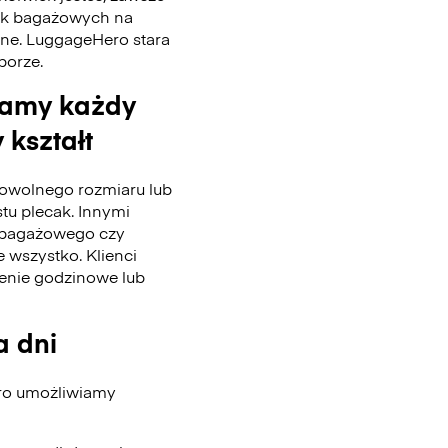
tek bagażowych na
nne. LuggageHero stara
 porze.
wamy każdy
 kształt
wolnego rozmiaru lub
stu plecak. Innymi
u bagażowego czy
 wszystko. Klienci
enie godzinowe lub
a dni
ero umożliwiamy