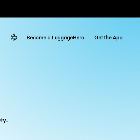
owe / dzienne
Become a LuggageHero
Get the App
ty.