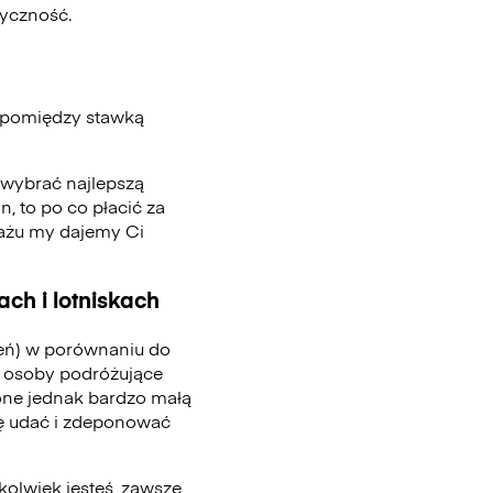
tyczność.
 pomiędzy stawką
, wybrać najlepszą
n, to po co płacić za
gażu my dajemy Ci
ch i lotniskach
ień) w porównaniu do
 osoby podróżujące
one jednak bardzo małą
się udać i zdeponować
kolwiek jesteś, zawsze