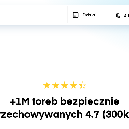
Dzisiaj
2 
Num
★
★
★
★
☆
★
+1M toreb bezpiecznie
rzechowywanych
4.7
(300k