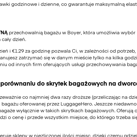
stawki godzinowe i dzienne, co gwarantuje maksymalną elas
YNĄ
przechowalnią bagażu w Boyer, która umożliwia wybór
 cały dzień.
zień i €1.29 za godzinę pozwala Ci, w zależności od potrzeb
 planujesz zatrzymać się w danym mieście tylko na kilka godzi
eniu od innych firm oferujących usługi przechowywania ba
 porównaniu do skrytek bagażowych na dworca
zeważnie co najmniej dwa razy droższe (przeliczając na dz
 bagażu oferowanej przez LuggageHero. Jeszcze niedawno
bagaże wyłącznie w takich skrytkach bagażowych. Oferują 
odzi o cenę i przede wszystkim miejsce, do którego trzeba 
ruje sklepy w niezliczonej ilości miejsc, dzięki czemu gdzie