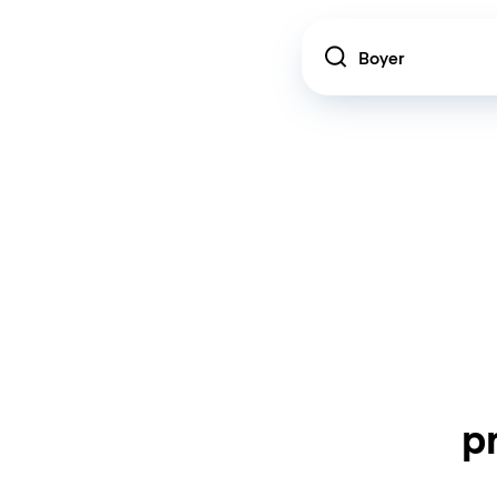
Location
p