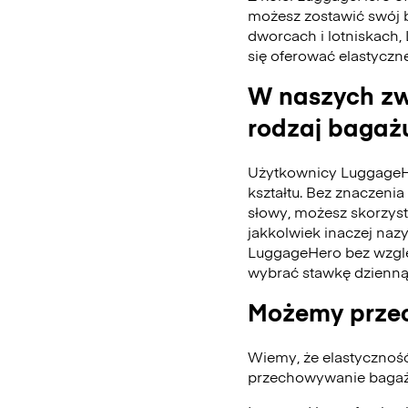
możesz zostawić swój 
dworcach i lotniskach,
się oferować elastyczn
W naszych zw
rodzaj bagażu
Użytkownicy LuggageH
kształtu. Bez znaczenia 
słowy, możesz skorzys
jakkolwiek inaczej naz
LuggageHero bez wzglę
wybrać stawkę dzienną
Możemy przec
Wiemy, że elastycznoś
przechowywanie bagażu