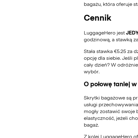
bagażu, która oferuje 
Cennik
LuggageHero jest
JED
godzinową, a stawką za
Stała stawka €5.25 za d
opcję dla siebie. Jeśli
cały dzień? W odróżni
wybór.
O połowę taniej w
Skrytki bagażowe są pr
usługi przechowywania
mogły zostawić swoje 
elastyczność, jeżeli ch
bagaż.
Z kolei LuggageHero ofe