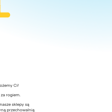
możemy Ci!
ż za rogiem.
nasze sklepy są
edyną przechowalnią