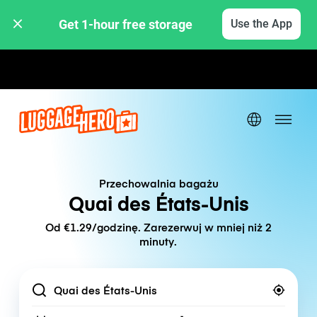
Get 1-hour free storage 
Use the App
Stawki godzinowe / dzienne
Przechowalnia bagażu
Quai des États-Unis
Od €1.29/godzinę. Zarezerwuj w mniej niż 2
minuty.
Location