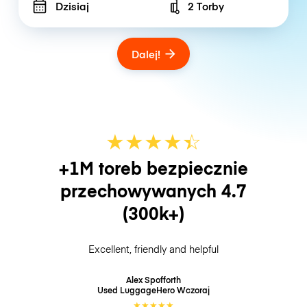
Dzisiaj
2 Torby
Number of bags
Dalej!
★
★
★
★
☆
★
+1M toreb bezpiecznie
przechowywanych
4.7
(300k+)
Excellent, friendly and helpful
Alex Spofforth
Used LuggageHero
Wczoraj
★
★
★
★
★