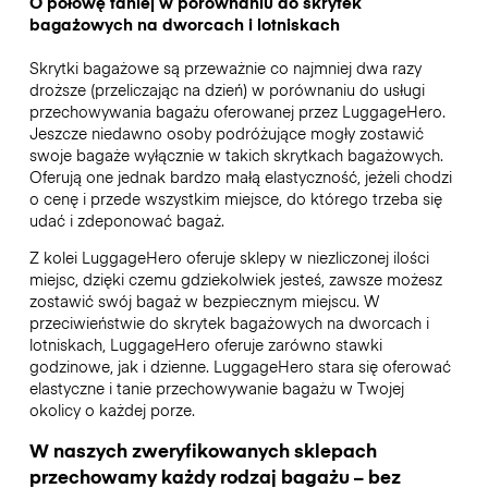
O połowę taniej w porównaniu do skrytek
bagażowych na dworcach i lotniskach
Skrytki bagażowe są przeważnie co najmniej dwa razy
droższe (przeliczając na dzień) w porównaniu do usługi
przechowywania bagażu oferowanej przez LuggageHero.
Jeszcze niedawno osoby podróżujące mogły zostawić
swoje bagaże wyłącznie w takich skrytkach bagażowych.
Oferują one jednak bardzo małą elastyczność, jeżeli chodzi
o cenę i przede wszystkim miejsce, do którego trzeba się
udać i zdeponować bagaż.
Z kolei LuggageHero oferuje sklepy w niezliczonej ilości
miejsc, dzięki czemu gdziekolwiek jesteś, zawsze możesz
zostawić swój bagaż w bezpiecznym miejscu. W
przeciwieństwie do skrytek bagażowych na dworcach i
lotniskach, LuggageHero oferuje zarówno stawki
godzinowe, jak i dzienne. LuggageHero stara się oferować
elastyczne i tanie przechowywanie bagażu w Twojej
okolicy o każdej porze.
W naszych zweryfikowanych sklepach
przechowamy każdy rodzaj bagażu – bez