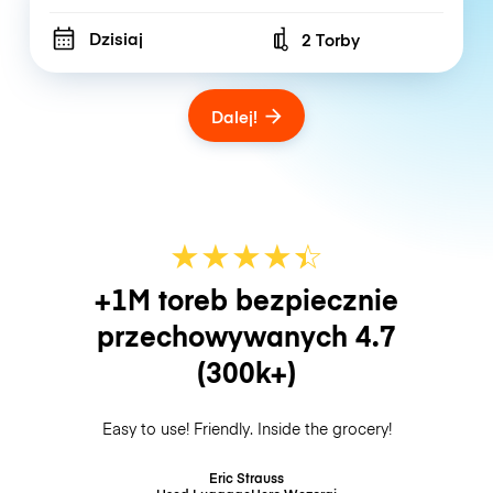
Dzisiaj
2 Torby
Number of bags
Dalej!
★
★
★
★
☆
★
+1M toreb bezpiecznie
przechowywanych
4.7
(300k+)
Easy to use! Friendly. Inside the grocery!
Eric Strauss