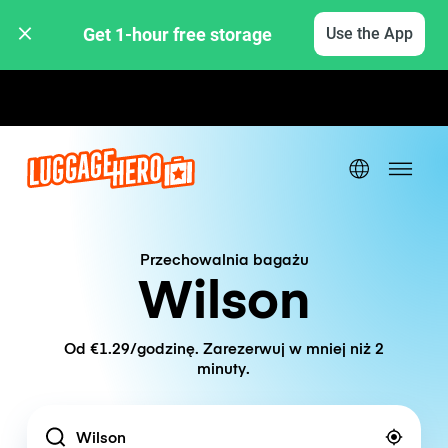
Get 1-hour free storage 
Use the App
Stawki godzinowe / dzienne
Przechowalnia bagażu
Wilson
Od €1.29/godzinę. Zarezerwuj w mniej niż 2
minuty.
Location