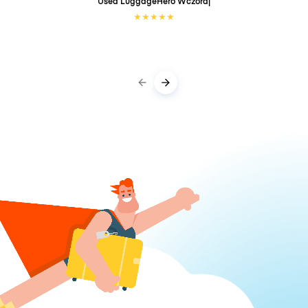
Used LuggageHero
Wczoraj
★
★
★
★
★