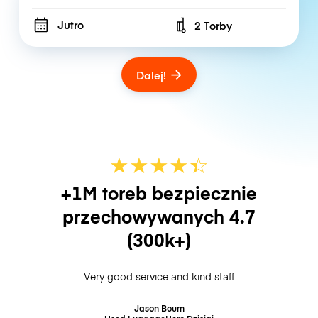
Jutro
2 Torby
Number of bags
Dalej!
★
★
★
★
☆
★
+1M toreb bezpiecznie
przechowywanych
4.7
(300k+)
Very good service and kind staff
Jason Bourn