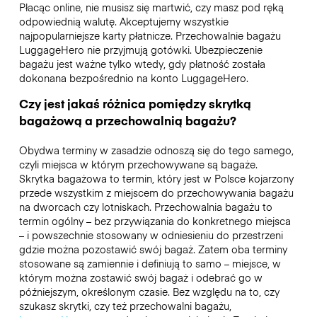
Płacąc online, nie musisz się martwić, czy masz pod ręką
odpowiednią walutę. Akceptujemy wszystkie
najpopularniejsze karty płatnicze. Przechowalnie bagażu
LuggageHero nie przyjmują gotówki. Ubezpieczenie
bagażu jest ważne tylko wtedy, gdy płatność została
dokonana bezpośrednio na konto LuggageHero.
Czy jest jakaś różnica pomiędzy skrytką
bagażową a przechowalnią bagażu?
Obydwa terminy w zasadzie odnoszą się do tego samego,
czyli miejsca w którym przechowywane są bagaże.
Skrytka bagażowa to termin, który jest w Polsce kojarzony
przede wszystkim z miejscem do przechowywania bagażu
na dworcach czy lotniskach. Przechowalnia bagażu to
termin ogólny – bez przywiązania do konkretnego miejsca
– i powszechnie stosowany w odniesieniu do przestrzeni
gdzie można pozostawić swój bagaż. Zatem oba terminy
stosowane są zamiennie i definiują to samo – miejsce, w
którym można zostawić swój bagaż i odebrać go w
późniejszym, określonym czasie. Bez względu na to, czy
szukasz skrytki, czy też przechowalni bagażu,