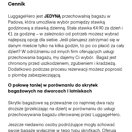
Cennik
LuggageHero jest
JEDYNĄ
przechowalnią bagażu w
Padova, która umożliwia wybór pomiędzy stawką
godzinową a stawką dzienną. Stała stawka €4.90 za dzień i
€1 za godzinę – w zależności od potrzeb możesz wybrać
najlepszą opcję dla siebie. Jeśli planujesz zatrzymać się w
danym mieście tylko na kilka godzin, to po co płacić za cały
dzień? W odróżnieniu od innych firm oferujących usługi
przechowania bagażu, my dajemy Ci wybór.
Bagaż jest
chroniony przed uszkodzeniem, zgubieniem i kradzieżą.
Dodatkowo podczas procesu rezerwacji możesz poprosić
o plombę zabezpieczającą.
O połowę taniej w porównaniu do skrytek
bagażowych na dworcach i lotniskach
Skrytki bagażowe są przeważnie co najmniej dwa razy
droższe (przeliczając na dzień) w porównaniu do usługi
przechowywania bagażu oferowanej przez LuggageHero.
Jeszcze niedawno osoby podróżujące mogły schować
swoje bagaże wyłącznie w tego typu skrytkach. Oferują