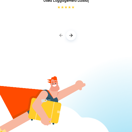
Used LuggageHero
Dzisiaj
★
★
★
★
★