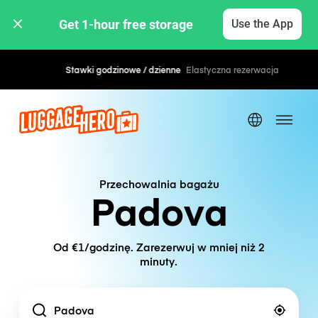
Get 1-hour free storage 
Use the App
Stawki godzinowe / dzienne
Elastyczna rezerwacja
Przechowalnia bagażu
Padova
Od €1/godzinę. Zarezerwuj w mniej niż 2
minuty.
Location