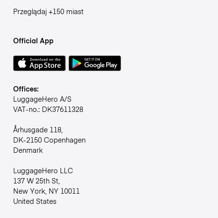
Przeglądaj +150 miast
Official App
Offices:
LuggageHero A/S
VAT-no.: DK37611328
Århusgade 118,
DK-2150 Copenhagen
Denmark
LuggageHero LLC
137 W 25th St,
New York, NY 10011
United States