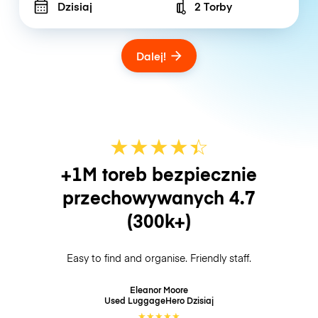
Dzisiaj
2 Torby
Number of bags
Dalej!
★
★
★
★
☆
★
+1M toreb bezpiecznie
przechowywanych
4.7
(300k+)
Easy to find and organise. Friendly staff.
Eleanor Moore
Used LuggageHero
Dzisiaj
★
★
★
★
★