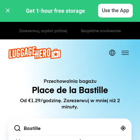
Get 1-hour free storage 
Use the App
Stawki godzinowe / dzienne
Przechowalnia bagażu
Place de la Bastille
Od €1.29/godzinę. Zarezerwuj w mniej niż 2
minuty.
Location