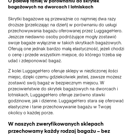
O połowę taniej w porównaniu do skrytek
bagażowych na dworcach i lotniskach
Skrytki bagażowe są przeważnie co najmniej dwa razy
droższe (przeliczając na dzień) w porównaniu do usługi
przechowywania bagażu oferowanej przez LuggageHero.
Jeszcze niedawno osoby podróżujące mogły zostawić
swoje bagaże wyłącznie w takich skrytkach bagażowych.
Oferują one jednak bardzo małą elastyczność, jeżeli chodzi
o cenę i przede wszystkim miejsce, do którego trzeba się
udać i zdeponować bagaż.
Z kolei LuggageHero oferuje sklepy w niezliczonej ilości
miejsc, dzięki czemu gdziekolwiek jesteś, zawsze możesz
zostawić swój bagaż w bezpiecznym miejscu. W
przeciwieństwie do skrytek bagażowych na dworcach i
lotniskach, LuggageHero oferuje zarówno stawki
godzinowe, jak i dzienne. LuggageHero stara się oferować
elastyczne i tanie przechowywanie bagażu w Twojej
okolicy o każdej porze.
W naszych zweryfikowanych sklepach
przechowamy każdy rodzaj bagażu – bez