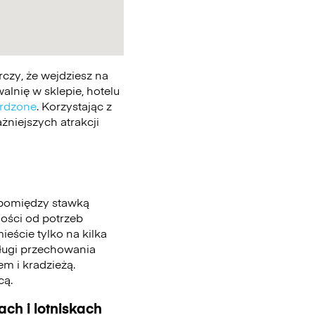
czy, że wejdziesz na
lnię w sklepie, hotelu
erdzone
. Korzystając z
żniejszych atrakcji
 pomiędzy stawką
ności od potrzeb
eście tylko na kilka
sługi przechowania
m i kradzieżą.
cą.
ch i lotniskach