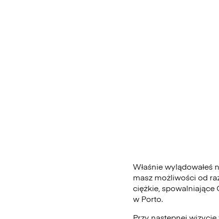
Właśnie wylądowałeś na
masz możliwości od ra
ciężkie, spowalniające
w Porto.
Przy następnej wizycie