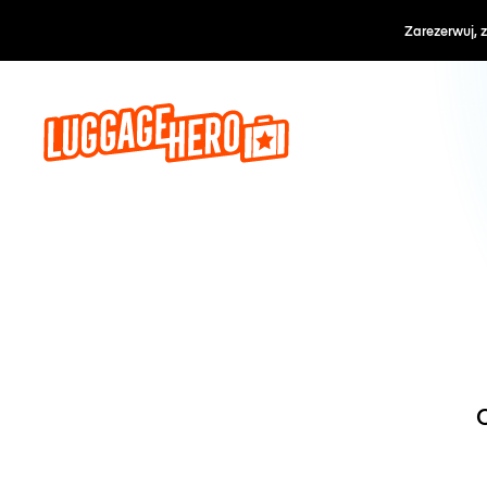
Zarezerwuj, 
O