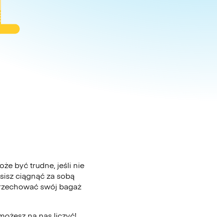
e być trudne, jeśli nie
sisz ciągnąć za sobą
 przechować swój bagaż
możesz na nas liczyć!