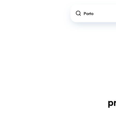
Location
p