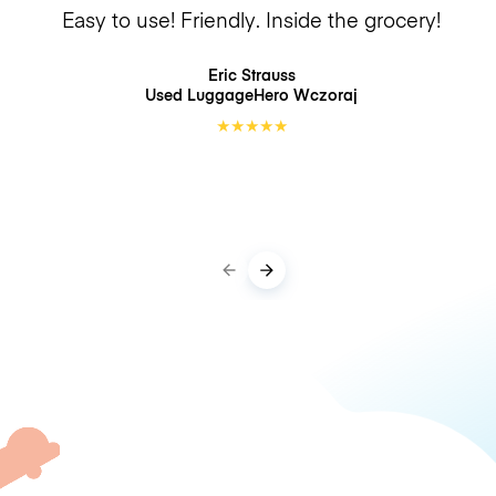
Easy to use! Friendly. Inside the grocery!
Eric Strauss
Used LuggageHero
Wczoraj
★
★
★
★
★