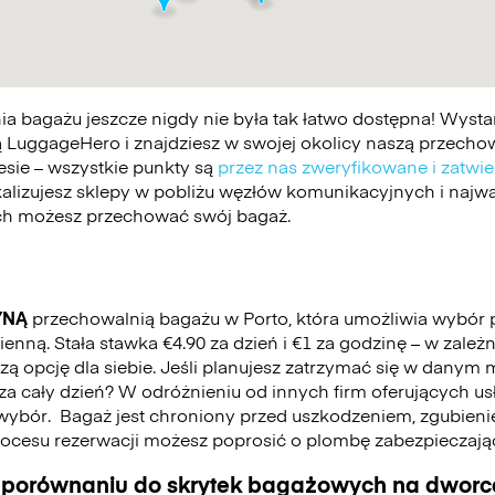
 bagażu jeszcze nigdy nie była tak łatwo dostępna! Wystar
 LuggageHero i znajdziesz w swojej okolicy naszą przechowa
esie – wszystkie punkty są
przez nas zweryfikowane i zatwi
kalizujesz sklepy w pobliżu węzłów komunikacyjnych i najwa
ych możesz przechować swój bagaż.
YNĄ
przechowalnią bagażu w Porto, która umożliwia wybór
nną. Stała stawka €4.90 za dzień i €1 za godzinę – w zależ
 opcję dla siebie. Jeśli planujesz zatrzymać się w danym mi
ć za cały dzień? W odróżnieniu od innych firm oferujących u
wybór.
Bagaż jest chroniony przed uszkodzeniem, zgubienie
cesu rezerwacji możesz poprosić o plombę zabezpieczają
 porównaniu do skrytek bagażowych na dworca