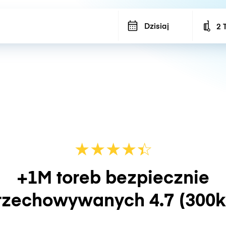
Dzisiaj
2 
Num
★
★
★
★
☆
★
+1M toreb bezpiecznie
rzechowywanych
4.7
(300k