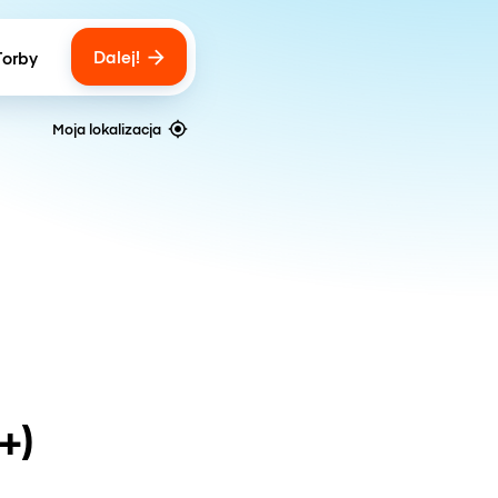
Dalej!
Torby
ber of bags
Moja lokalizacja
+)