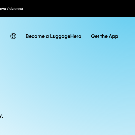
owe / dzienne
Become a LuggageHero
Get the App
y.