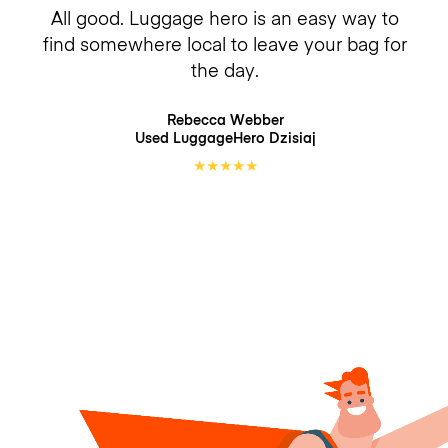
All good. Luggage hero is an easy way to
find somewhere local to leave your bag for
the day.
Rebecca Webber
Used LuggageHero
Dzisiaj
★
★
★
★
★