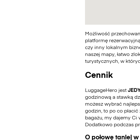
Możliwość przechowania
platformę rezerwacyjną
czy inny lokalnym bizn
naszej mapy, łatwo zlo
turystycznych, w któr
Cennik
LuggageHero jest
JED
godzinową a stawką dzie
możesz wybrać najlepszą
godzin, to po co płaci
bagażu, my dajemy Ci 
Dodatkowo podczas pro
O połowę taniej w