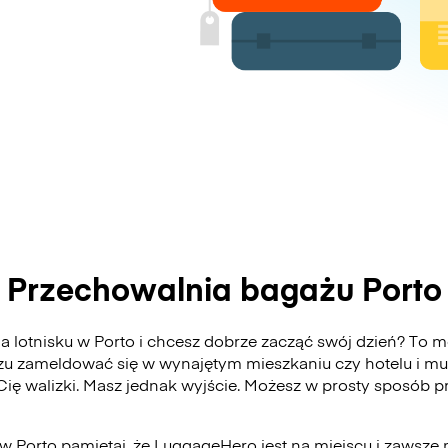
Przechowalnia bagażu Porto
 lotnisku w Porto i chcesz dobrze zacząć swój dzień? To moż
zu zameldować się w wynajętym mieszkaniu czy hotelu i mu
 Cię walizki. Masz jednak wyjście. Możesz w prosty sposób
 w Porto pamiętaj, że LuggageHero jest na miejscu i zawsze 