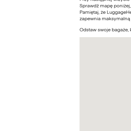
Sprawdź mapę poniżej,
Pamiętaj, że LuggageHe
zapewnia maksymalną 
Odstaw swoje bagaże, k