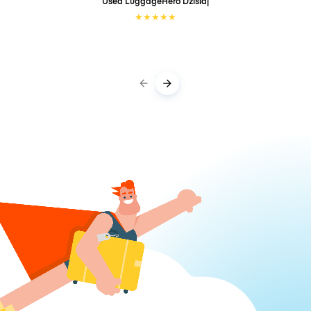
Used LuggageHero
Dzisiaj
★
★
★
★
★