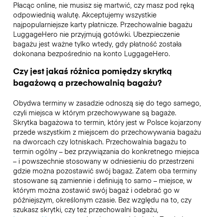
Płacąc online, nie musisz się martwić, czy masz pod ręką
odpowiednią walutę. Akceptujemy wszystkie
najpopularniejsze karty płatnicze. Przechowalnie bagażu
LuggageHero nie przyjmują gotówki. Ubezpieczenie
bagażu jest ważne tylko wtedy, gdy płatność została
dokonana bezpośrednio na konto LuggageHero.
Czy jest jakaś różnica pomiędzy skrytką
bagażową a przechowalnią bagażu?
Obydwa terminy w zasadzie odnoszą się do tego samego,
czyli miejsca w którym przechowywane są bagaże.
Skrytka bagażowa to termin, który jest w Polsce kojarzony
przede wszystkim z miejscem do przechowywania bagażu
na dworcach czy lotniskach. Przechowalnia bagażu to
termin ogólny – bez przywiązania do konkretnego miejsca
– i powszechnie stosowany w odniesieniu do przestrzeni
gdzie można pozostawić swój bagaż. Zatem oba terminy
stosowane są zamiennie i definiują to samo – miejsce, w
którym można zostawić swój bagaż i odebrać go w
późniejszym, określonym czasie. Bez względu na to, czy
szukasz skrytki, czy też przechowalni bagażu,