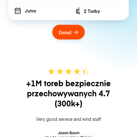
Jutro
2 Torby
Number of bags
Dalej!
★
★
★
★
☆
★
+1M toreb bezpiecznie
przechowywanych
4.7
(300k+)
Very good service and kind staff
Jason Bourn