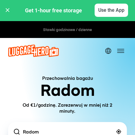
Get 1-hour free storage 
Use the App
Stawki godzinowe / dzienne
Przechowalnia bagażu
Radom
Od €1/godzinę. Zarezerwuj w mniej niż 2
minuty.
Location