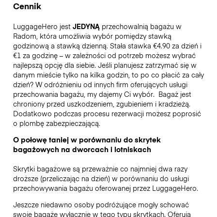
Cennik
LuggageHero jest
JEDYNĄ
przechowalnią bagażu w
Radom, która umożliwia wybór pomiędzy stawką
godzinową a stawką dzienną. Stała stawka €4.90 za dzień i
€1 za godzinę – w zależności od potrzeb możesz wybrać
najlepszą opcję dla siebie. Jeśli planujesz zatrzymać się w
danym mieście tylko na kilka godzin, to po co płacić za cały
dzień? W odróżnieniu od innych firm oferujących usługi
przechowania bagażu, my dajemy Ci wybór.
Bagaż jest
chroniony przed uszkodzeniem, zgubieniem i kradzieżą.
Dodatkowo podczas procesu rezerwacji możesz poprosić
o plombę zabezpieczającą.
O połowę taniej w porównaniu do skrytek
bagażowych na dworcach i lotniskach
Skrytki bagażowe są przeważnie co najmniej dwa razy
droższe (przeliczając na dzień) w porównaniu do usługi
przechowywania bagażu oferowanej przez LuggageHero.
Jeszcze niedawno osoby podróżujące mogły schować
swoje bagaże wyłącznie w tego typu skrytkach. Oferują