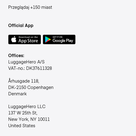
Przeglądaj +150 miast
Official App
Offices:
LuggageHero A/S
VAT-no.: DK37611328
Århusgade 118,
DK-2150 Copenhagen
Denmark
LuggageHero LLC
137 W 25th St,
New York, NY 10011
United States