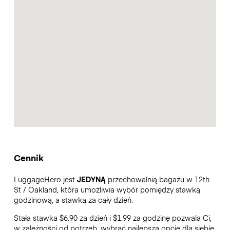
Cennik
LuggageHero jest
JEDYNĄ
przechowalnią bagażu w 12th
St / Oakland, która umożliwia wybór pomiędzy stawką
godzinową, a stawką za cały dzień.
Stała stawka $6.90 za dzień i $1.99 za godzinę pozwala Ci,
w zależności od potrzeb, wybrać najlepszą opcję dla siebie.