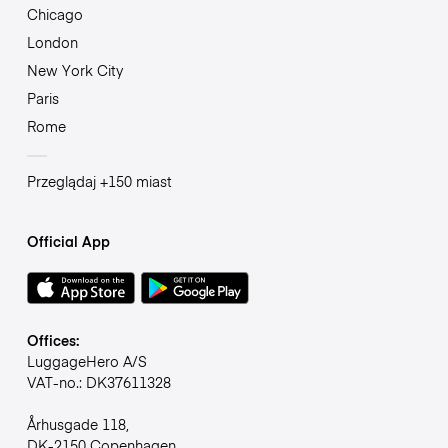
Chicago
London
New York City
Paris
Rome
Przeglądaj +150 miast
Official App
Offices:
LuggageHero A/S
VAT-no.: DK37611328
Århusgade 118,
DK-2150 Copenhagen