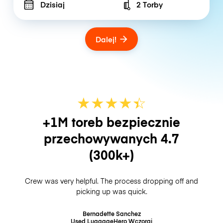
Dzisiaj
2 Torby
Number of bags
Dalej!
★
★
★
★
☆
★
+1M toreb bezpiecznie
przechowywanych
4.7
(300k+)
Crew was very helpful. The process dropping off and
picking up was quick.
Bernadette Sanchez
Used LuggageHero
Wczoraj