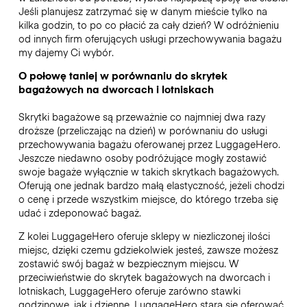
Jeśli planujesz zatrzymać się w danym mieście tylko na
kilka godzin, to po co płacić za cały dzień? W odróżnieniu
od innych firm oferujących usługi przechowywania bagażu
my dajemy Ci wybór.
O połowę taniej w porównaniu do skrytek
bagażowych na dworcach i lotniskach
Skrytki bagażowe są przeważnie co najmniej dwa razy
droższe (przeliczając na dzień) w porównaniu do usługi
przechowywania bagażu oferowanej przez LuggageHero.
Jeszcze niedawno osoby podróżujące mogły zostawić
swoje bagaże wyłącznie w takich skrytkach bagażowych.
Oferują one jednak bardzo małą elastyczność, jeżeli chodzi
o cenę i przede wszystkim miejsce, do którego trzeba się
udać i zdeponować bagaż.
Z kolei LuggageHero oferuje sklepy w niezliczonej ilości
miejsc, dzięki czemu gdziekolwiek jesteś, zawsze możesz
zostawić swój bagaż w bezpiecznym miejscu. W
przeciwieństwie do skrytek bagażowych na dworcach i
lotniskach, LuggageHero oferuje zarówno stawki
godzinowe, jak i dzienne. LuggageHero stara się oferować