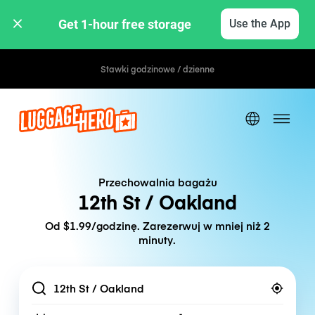
Get 1-hour free storage 
Use the App
Stawki godzinowe / dzienne
Przechowalnia bagażu
12th St / Oakland
Od $1.99/godzinę. Zarezerwuj w mniej niż 2
minuty.
Location