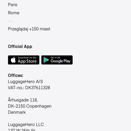
Paris
Rome
Przeglądaj +150 miast
Official App
Offices:
LuggageHero A/S
VAT-no.: DK37611328
Århusgade 118,
DK-2150 Copenhagen
Denmark
LuggageHero LLC
137 W 25th St,