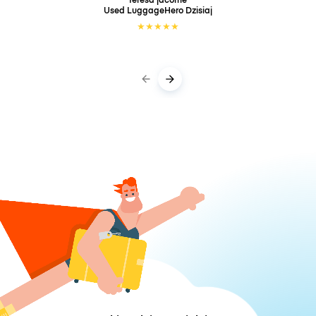
Used LuggageHero
Dzisiaj
★
★
★
★
★