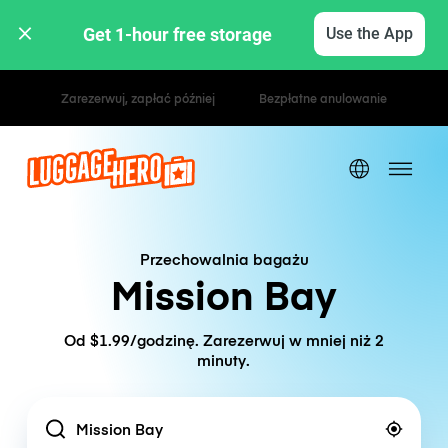
Get 1-hour free storage 
Use the App
Stawki godzinowe / dzienne
Przechowalnia bagażu
Mission Bay
Od $1.99/godzinę. Zarezerwuj w mniej niż 2
minuty.
Location