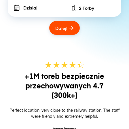
Dzisiaj
2 Torby
Number of bags
Dalej!
★
★
★
★
☆
★
+1M toreb bezpiecznie
przechowywanych
4.7
(300k+)
Perfect location, very close to the railway station. The staff
were friendly and extremely helpful.
teresa jacome