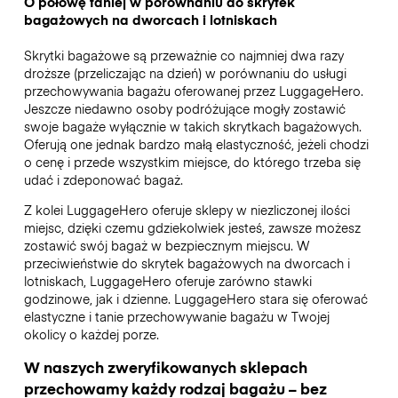
O połowę taniej w porównaniu do skrytek
bagażowych na dworcach i lotniskach
Skrytki bagażowe są przeważnie co najmniej dwa razy
droższe (przeliczając na dzień) w porównaniu do usługi
przechowywania bagażu oferowanej przez LuggageHero.
Jeszcze niedawno osoby podróżujące mogły zostawić
swoje bagaże wyłącznie w takich skrytkach bagażowych.
Oferują one jednak bardzo małą elastyczność, jeżeli chodzi
o cenę i przede wszystkim miejsce, do którego trzeba się
udać i zdeponować bagaż.
Z kolei LuggageHero oferuje sklepy w niezliczonej ilości
miejsc, dzięki czemu gdziekolwiek jesteś, zawsze możesz
zostawić swój bagaż w bezpiecznym miejscu. W
przeciwieństwie do skrytek bagażowych na dworcach i
lotniskach, LuggageHero oferuje zarówno stawki
godzinowe, jak i dzienne. LuggageHero stara się oferować
elastyczne i tanie przechowywanie bagażu w Twojej
okolicy o każdej porze.
W naszych zweryfikowanych sklepach
przechowamy każdy rodzaj bagażu – bez