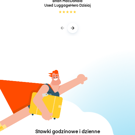
Brian MacDonald
Used LuggageHero
Dzisiaj
★
★
★
★
★
Stawki godzinowe i dzienne