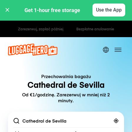
Get 1-hour free storage 
Use the App
Stawki godzinowe / dzienne
Przechowalnia bagażu
Cathedral de Sevilla
Od €1/godzinę. Zarezerwuj w mniej niż 2
minuty.
Location