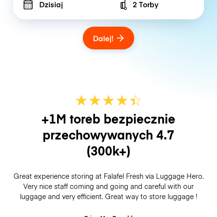
Dzisiaj
2 Torby
Number of bags
Dalej!
★
★
★
★
☆
★
+1M toreb bezpiecznie
przechowywanych
4.7
(300k+)
Great experience storing at Falafel Fresh via Luggage Hero.
Very nice staff coming and going and careful with our
luggage and very efficient. Great way to store luggage !