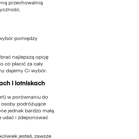
edyną przechowalnią
tyczność.
 wybór pomiędzy
ybrać najlepszą opcję
o co płacić za cały
 my dajemy Ci wybór.
ch i lotniskach
ień) w porównaniu do
 osoby podróżujące
one jednak bardzo małą
się udać i zdeponować
kolwiek jesteś, zawsze