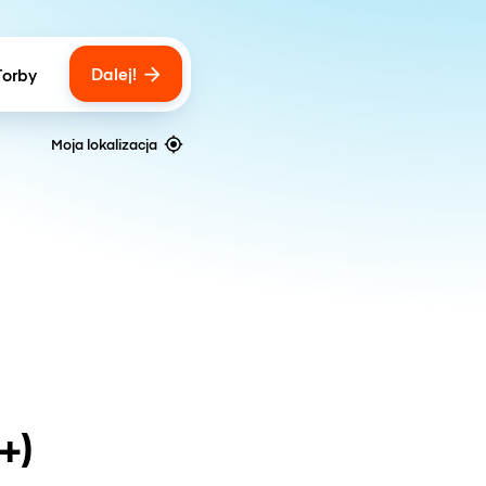
Dalej!
Torby
ber of bags
Moja lokalizacja
+)