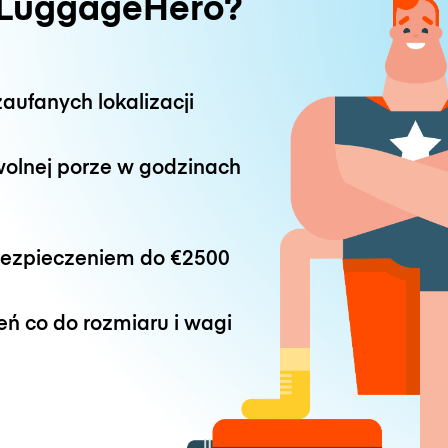
 LuggageHero?
aufanych lokalizacji
wolnej porze w godzinach
bezpieczeniem do
€2500
eń co do rozmiaru i wagi