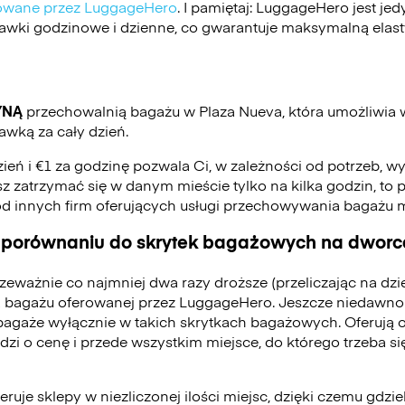
ikowane przez LuggageHero
. I pamiętaj: LuggageHero jest j
stawki godzinowe i dzienne, co gwarantuje maksymalną elas
YNĄ
przechowalnią bagażu w Plaza Nueva, która umożliwia
awką za cały dzień.
zień i €1 za godzinę pozwala Ci, w zależności od potrzeb, w
jesz zatrzymać się w danym mieście tylko na kilka godzin, to p
od innych firm oferujących usługi przechowywania bagażu
 porównaniu do skrytek bagażowych na dworca
zeważnie co najmniej dwa razy droższe (przeliczając na dz
 bagażu oferowanej przez LuggageHero. Jeszcze niedawno
bagaże wyłącznie w takich skrytkach bagażowych. Oferują 
odzi o cenę i przede wszystkim miejsce, do którego trzeba 
ruje sklepy w niezliczonej ilości miejsc, dzięki czemu gdzie