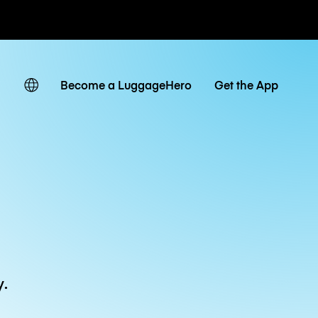
owe / dzienne
Become a LuggageHero
Get the App
y.