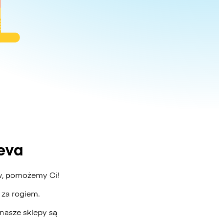
eva
aw, pomożemy Ci!
ż za rogiem.
nasze sklepy są