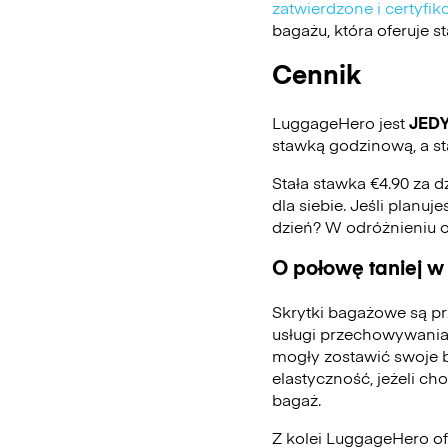
zatwierdzone i certyf
bagażu, która oferuje 
Cennik
LuggageHero jest
JED
stawką godzinową, a st
Stała stawka €4.90 za d
dla siebie. Jeśli planu
dzień? W odróżnieniu 
O połowę taniej w
Skrytki bagażowe są pr
usługi przechowywania
mogły zostawić swoje 
elastyczność, jeżeli ch
bagaż.
Z kolei LuggageHero ofe