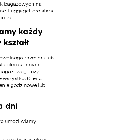
tek bagażowych na
nne. LuggageHero stara
 porze.
wamy każdy
 kształt
wolnego rozmiaru lub
stu plecak. Innymi
u bagażowego czy
 wszystko. Klienci
enie godzinowe lub
a dni
ero umożliwiamy
przez dłuższy okres.