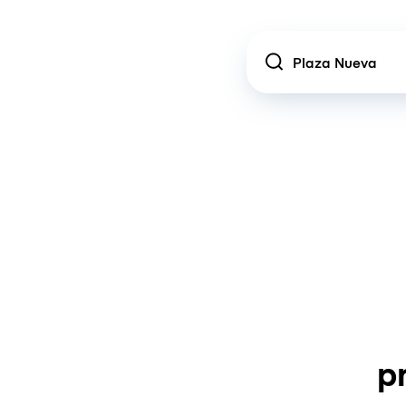
Location
p