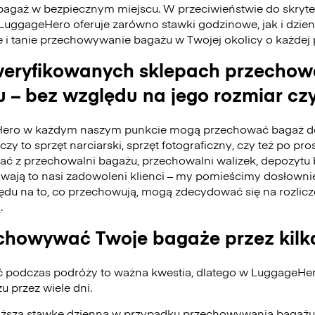
bagaż w bezpiecznym miejscu. W przeciwieństwie do skry
 LuggageHero oferuje zarówno stawki godzinowe, jak i dzie
e i tanie przechowywanie bagażu w Twojej okolicy o każdej
eryfikowanych sklepach przecho
 – bez względu na jego rozmiar czy
ero w każdym naszym punkcie mogą przechować bagaż do
czy to sprzęt narciarski, sprzęt fotograficzny, czy też po pro
tać z przechowalni bagażu, przechowalni walizek, depozyt
ywają to nasi zadowoleni klienci – my pomieścimy dosłownie
du na to, co przechowują, mogą zdecydować się na rozlicz
.
howywać Twoje bagaże przez kilk
ć podczas podróży to ważna kwestia, dlatego w LuggageH
 przez wiele dni.
iższą stawkę dzienną w przypadku przechowywania bagażu 