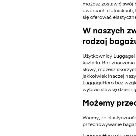
możesz zostawić swój 
dworcach i lotniskach,
się oferować elastyczn
W naszych zw
rodzaj bagażu
Użytkownicy LuggageH
kształtu. Bez znaczenia 
słowy, możesz skorzys
jakkolwiek inaczej naz
LuggageHero bez wzglę
wybrać stawkę dzienną
Możemy przec
Wiemy, że elastycznoś
przechowywanie bagażu
LuggageHero oferuje n