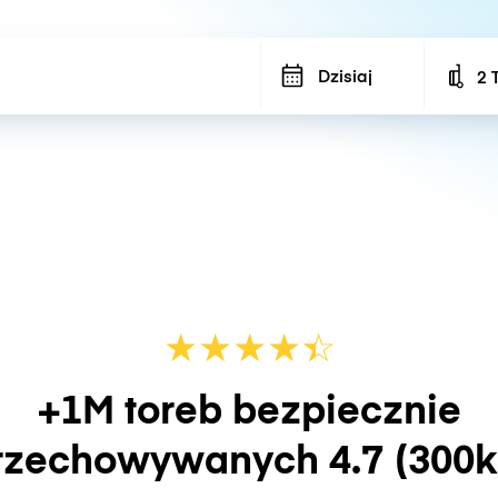
Dzisiaj
2 
Num
★
★
★
★
☆
★
+1M toreb bezpiecznie
rzechowywanych
4.7
(300k