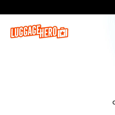
Zarezerwuj, 
O