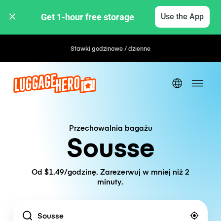
Get 1-hour free storage 
Use the App
Stawki godzinowe / dzienne
Przechowalnia bagażu
Sousse
Od $1.49/godzinę. Zarezerwuj w mniej niż 2
minuty.
Location