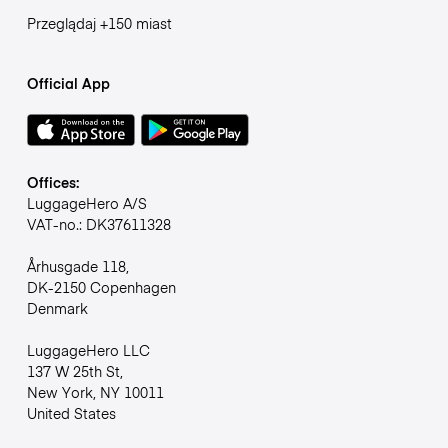
Przeglądaj +150 miast
Official App
Offices:
LuggageHero A/S
VAT-no.: DK37611328
Århusgade 118,
DK-2150 Copenhagen
Denmark
LuggageHero LLC
137 W 25th St,
New York, NY 10011
United States