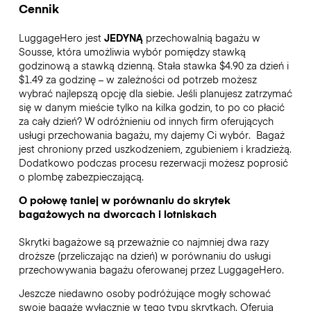
Cennik
LuggageHero jest
JEDYNĄ
przechowalnią bagażu w
Sousse, która umożliwia wybór pomiędzy stawką
godzinową a stawką dzienną. Stała stawka $4.90 za dzień i
$1.49 za godzinę – w zależności od potrzeb możesz
wybrać najlepszą opcję dla siebie. Jeśli planujesz zatrzymać
się w danym mieście tylko na kilka godzin, to po co płacić
za cały dzień? W odróżnieniu od innych firm oferujących
usługi przechowania bagażu, my dajemy Ci wybór.
Bagaż
jest chroniony przed uszkodzeniem, zgubieniem i kradzieżą.
Dodatkowo podczas procesu rezerwacji możesz poprosić
o plombę zabezpieczającą.
O połowę taniej w porównaniu do skrytek
bagażowych na dworcach i lotniskach
Skrytki bagażowe są przeważnie co najmniej dwa razy
droższe (przeliczając na dzień) w porównaniu do usługi
przechowywania bagażu oferowanej przez LuggageHero.
Jeszcze niedawno osoby podróżujące mogły schować
swoje bagaże wyłącznie w tego typu skrytkach. Oferują