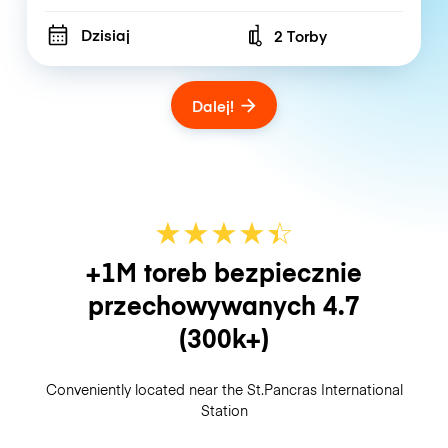
Dzisiaj
2 Torby
Number of bags
Dalej!
★
★
★
★
☆
★
+1M toreb bezpiecznie
przechowywanych
4.7
(300k+)
Conveniently located near the St.Pancras International
Station