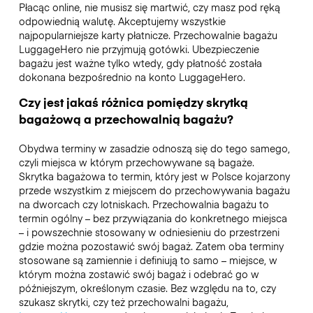
Płacąc online, nie musisz się martwić, czy masz pod ręką
odpowiednią walutę. Akceptujemy wszystkie
najpopularniejsze karty płatnicze. Przechowalnie bagażu
LuggageHero nie przyjmują gotówki. Ubezpieczenie
bagażu jest ważne tylko wtedy, gdy płatność została
dokonana bezpośrednio na konto LuggageHero.
Czy jest jakaś różnica pomiędzy skrytką
bagażową a przechowalnią bagażu?
Obydwa terminy w zasadzie odnoszą się do tego samego,
czyli miejsca w którym przechowywane są bagaże.
Skrytka bagażowa to termin, który jest w Polsce kojarzony
przede wszystkim z miejscem do przechowywania bagażu
na dworcach czy lotniskach. Przechowalnia bagażu to
termin ogólny – bez przywiązania do konkretnego miejsca
– i powszechnie stosowany w odniesieniu do przestrzeni
gdzie można pozostawić swój bagaż. Zatem oba terminy
stosowane są zamiennie i definiują to samo – miejsce, w
którym można zostawić swój bagaż i odebrać go w
późniejszym, określonym czasie. Bez względu na to, czy
szukasz skrytki, czy też przechowalni bagażu,