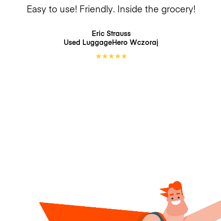
Easy to use! Friendly. Inside the grocery!
Eric Strauss
Used LuggageHero
Wczoraj
★
★
★
★
★