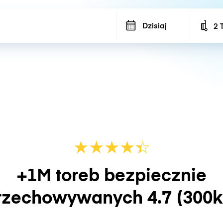
Dzisiaj
2 
Num
★
★
★
★
☆
★
+1M toreb bezpiecznie
rzechowywanych
4.7
(300k