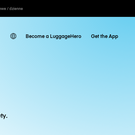
owe / dzienne
Become a LuggageHero
Get the App
ty.