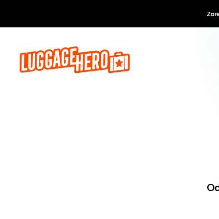
Zarezerwuj, 
Od