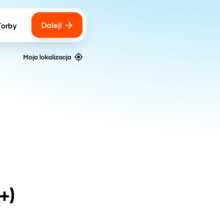
Dalej!
Torby
ber of bags
Moja lokalizacja
+)