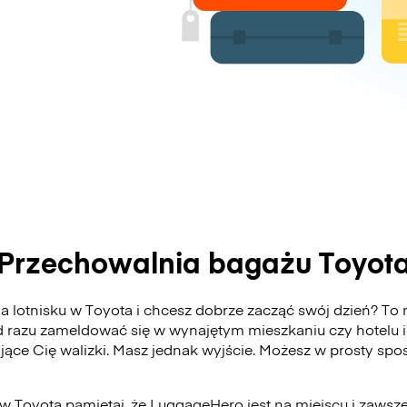
Przechowalnia bagażu Toyot
 lotnisku w Toyota i chcesz dobrze zacząć swój dzień? To m
 razu zameldować się w wynajętym mieszkaniu czy hotelu i
ające Cię walizki. Masz jednak wyjście. Możesz w prosty s
 w Toyota pamiętaj, że LuggageHero jest na miejscu i zawsze