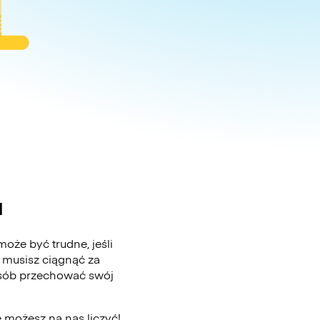
a
oże być trudne, jeśli
 musisz ciągnąć za
posób przechować swój
 możesz na nas liczyć!