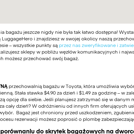
 bagażu jeszcze nigdy nie była tak łatwo dostępna! Wystar
 LuggageHero i znajdziesz w swojej okolicy naszą przechowa
esie – wszystkie punkty są
przez nas zweryfikowane i zatwi
kalizujesz sklepy w pobliżu węzłów komunikacyjnych i najwa
ych możesz przechować swój bagaż.
YNĄ
przechowalnią bagażu w Toyota, która umożliwia wybó
nną. Stała stawka $4.90 za dzień i $1.49 za godzinę – w za
 opcję dla siebie. Jeśli planujesz zatrzymać się w danym mi
ć za cały dzień? W odróżnieniu od innych firm oferujących u
wybór.
Bagaż jest chroniony przed uszkodzeniem, zgubienie
cesu rezerwacji możesz poprosić o plombę zabezpieczają
 porównaniu do skrytek bagażowych na dworca