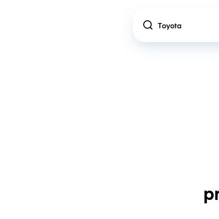
Location
p