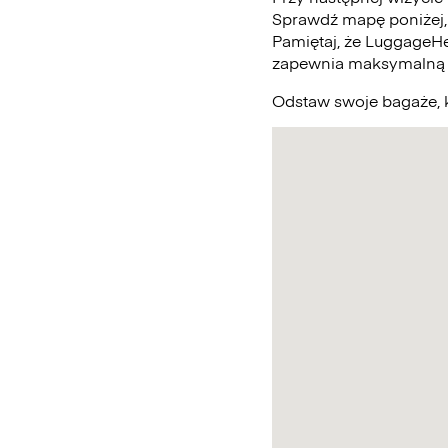
Sprawdź mapę poniżej,
Pamiętaj, że LuggageHe
zapewnia maksymalną 
Odstaw swoje bagaże, k