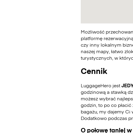
Możliwość przechowania
platformę rezerwacyjną
czy inny lokalnym bizn
naszej mapy, łatwo zlo
turystycznych, w któr
Cennik
LuggageHero jest
JED
godzinową a stawką dzie
możesz wybrać najlepszą
godzin, to po co płaci
bagażu, my dajemy Ci 
Dodatkowo podczas pro
O połowę taniej w