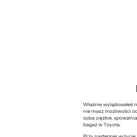
Właśnie wylądowałeś na
nie masz możliwości od
sobą ciężkie, spowalni
bagaż w Toyota.
Przy następnej wizycie