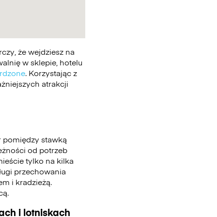
czy, że wejdziesz na
lnię w sklepie, hotelu
erdzone
. Korzystając z
żniejszych atrakcji
r pomiędzy stawką
leżności od potrzeb
eście tylko na kilka
sługi przechowania
m i kradzieżą.
cą.
ch i lotniskach