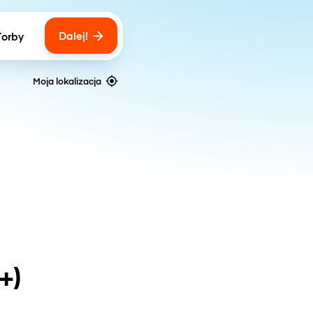
Dalej!
Torby
ber of bags
Moja lokalizacja
+)