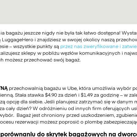
 bagażu jeszcze nigdy nie była tak łatwo dostępna! Wystar
 LuggageHero i znajdziesz w swojej okolicy naszą przechowa
esie – wszystkie punkty są
przez nas zweryfikowane i zatwi
kalizujesz sklepy w pobliżu węzłów komunikacyjnych i najwa
ych możesz przechować swój bagaż.
YNĄ
przechowalnią bagażu w Ube, która umożliwia wybór 
nną. Stała stawka $4.90 za dzień i $1.49 za godzinę – w za
 opcję dla siebie. Jeśli planujesz zatrzymać się w danym mi
ć za cały dzień? W odróżnieniu od innych firm oferujących u
wybór.
Bagaż jest chroniony przed uszkodzeniem, zgubienie
cesu rezerwacji możesz poprosić o plombę zabezpieczają
 porównaniu do skrytek bagażowych na dworca