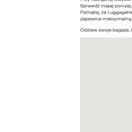
Sprawdź mapę poniżej,
Pamiętaj, że LuggageHe
zapewnia maksymalną 
Odstaw swoje bagaże, k