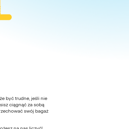
 być trudne, jeśli nie
sisz ciągnąć za sobą
 przechować swój bagaż
ożesz na nas liczyć!