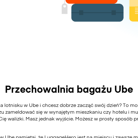
Przechowalnia bagażu Ube
 lotnisku w Ube i chcesz dobrze zacząć swój dzień? To może
zu zameldować się w wynajętym mieszkaniu czy hotelu i mu
 Cię walizki. Masz jednak wyjście. Możesz w prosty sposób
 w Ube pamiętaj, że LuggageHero jest na miejscu i zawsze m