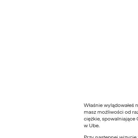
Właśnie wylądowałeś na
masz możliwości od ra
ciężkie, spowalniające
w Ube.
Przy następnej wizycie