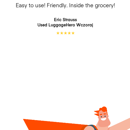
Easy to use! Friendly. Inside the grocery!
Eric Strauss
Used LuggageHero
Wczoraj
★
★
★
★
★