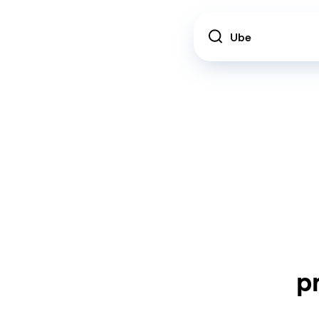
Location
p