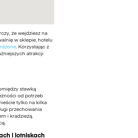
czy, że wejdziesz na
lnię w sklepie, hotelu
erdzone
. Korzystając z
żniejszych atrakcji
pomiędzy stawką
leżności od potrzeb
eście tylko na kilka
sługi przechowania
m i kradzieżą.
cą.
ch i lotniskach