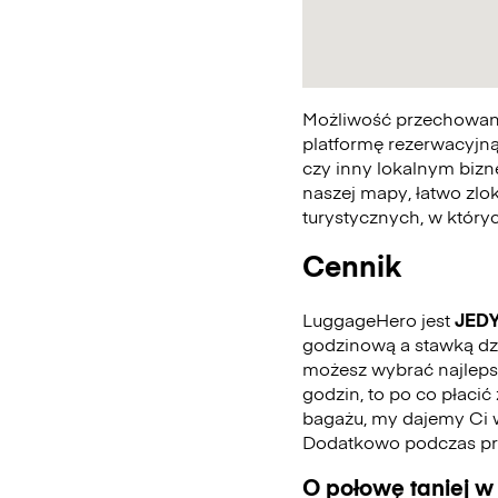
Możliwość przechowania
platformę rezerwacyjną
czy inny lokalnym bizn
naszej mapy, łatwo zlo
turystycznych, w któr
Cennik
LuggageHero jest
JED
godzinową a stawką dzie
możesz wybrać najlepszą
godzin, to po co płaci
bagażu, my dajemy Ci 
Dodatkowo podczas pro
O połowę taniej w