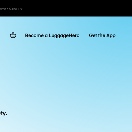
owe / dzienne
Become a LuggageHero
Get the App
ty.