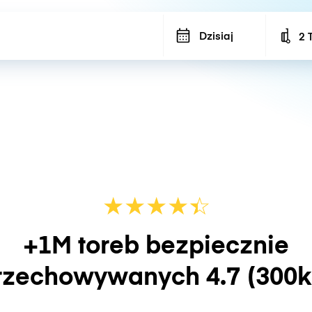
Dzisiaj
2 
Num
★
★
★
★
☆
★
+1M toreb bezpiecznie
rzechowywanych
4.7
(300k