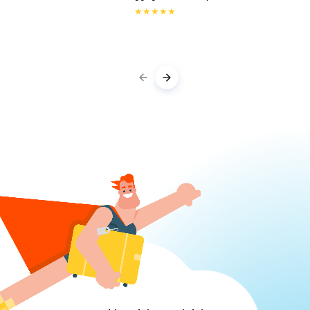
★
★
★
★
★