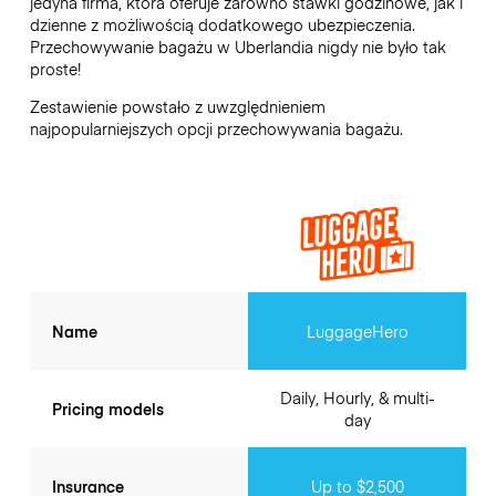
jedyna firma, która oferuje zarówno stawki godzinowe, jak i
dzienne z możliwością dodatkowego ubezpieczenia.
Przechowywanie bagażu w
Uberlandia
nigdy nie było tak
proste!
Zestawienie powstało z uwzględnieniem
najpopularniejszych opcji przechowywania bagażu.
Name
LuggageHero
Daily, Hourly, & multi-
Pricing models
day
Insurance
Up to $2,500