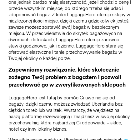
one jednak bardzo małą elastyczność, jeżeli chodzi o cenę i
przede wszystkim miejsce, do którego trzeba się udać i
zdeponować bagaż. Z kolei LuggageHero oferuje sklepy w
niezliczonej ilości miejsc, dzięki czemu gdziekolwiek jesteś,
zawsze możesz zostawić swój bagaż w bezpiecznym
miejscu. W przeciwieństwie do skrytek bagażowych na
dworcach i lotniskach, LuggageHero oferuje zarówno
stawki godzinowe, jak i dzienne. LuggageHero stara się
oferować elastyczne i tanie przechowywanie bagażu w
Twojej okolicy o każdej porze.
Zapewniamy rozwiązanie, które skutecznie
zażegna Twój problem z bagażem i pozwoli
przechować go w zweryfikowanych sklepach
LuggageHero jest tutaj by pomóc Ci uwolnić się od
bagaży, dzięki czemu możesz zwiedzać Uberlandia bez
ciężkich toreb lub walizek. Wystarczy, że wejdziesz na
naszą platformę rezerwacyjną i znajdziesz w swojej okolicy
przechowalnię, która najbardziej Ci odpowiada – sklep,
hotel czy inny lokalny biznes.
Wszystkie nasze punkty w Uberlandia i innych miastach
są