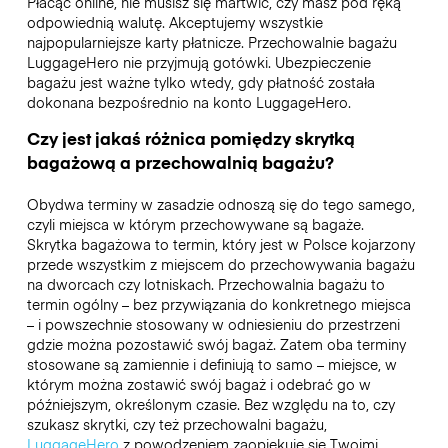
Płacąc online, nie musisz się martwić, czy masz pod ręką
odpowiednią walutę. Akceptujemy wszystkie
najpopularniejsze karty płatnicze. Przechowalnie bagażu
LuggageHero nie przyjmują gotówki. Ubezpieczenie
bagażu jest ważne tylko wtedy, gdy płatność została
dokonana bezpośrednio na konto LuggageHero.
Czy jest jakaś różnica pomiędzy skrytką
bagażową a przechowalnią bagażu?
Obydwa terminy w zasadzie odnoszą się do tego samego,
czyli miejsca w którym przechowywane są bagaże.
Skrytka bagażowa to termin, który jest w Polsce kojarzony
przede wszystkim z miejscem do przechowywania bagażu
na dworcach czy lotniskach. Przechowalnia bagażu to
termin ogólny – bez przywiązania do konkretnego miejsca
– i powszechnie stosowany w odniesieniu do przestrzeni
gdzie można pozostawić swój bagaż. Zatem oba terminy
stosowane są zamiennie i definiują to samo – miejsce, w
którym można zostawić swój bagaż i odebrać go w
późniejszym, określonym czasie. Bez względu na to, czy
szukasz skrytki, czy też przechowalni bagażu,
LuggageHero
z powodzeniem zaopiekuje się Twoimi