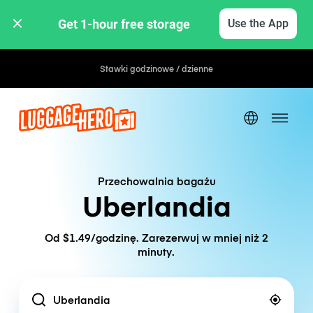
Get 1-hour free storage 
Use the App
Stawki godzinowe / dzienne
Przechowalnia bagażu
Uberlandia
Od $1.49/godzinę. Zarezerwuj w mniej niż 2
minuty.
Location