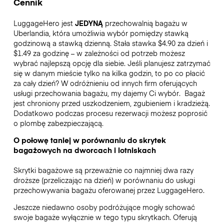
Cennik
LuggageHero jest
JEDYNĄ
przechowalnią bagażu w
Uberlandia, która umożliwia wybór pomiędzy stawką
godzinową a stawką dzienną. Stała stawka $4.90 za dzień i
$1.49 za godzinę – w zależności od potrzeb możesz
wybrać najlepszą opcję dla siebie. Jeśli planujesz zatrzymać
się w danym mieście tylko na kilka godzin, to po co płacić
za cały dzień? W odróżnieniu od innych firm oferujących
usługi przechowania bagażu, my dajemy Ci wybór.
Bagaż
jest chroniony przed uszkodzeniem, zgubieniem i kradzieżą.
Dodatkowo podczas procesu rezerwacji możesz poprosić
o plombę zabezpieczającą.
O połowę taniej w porównaniu do skrytek
bagażowych na dworcach i lotniskach
Skrytki bagażowe są przeważnie co najmniej dwa razy
droższe (przeliczając na dzień) w porównaniu do usługi
przechowywania bagażu oferowanej przez LuggageHero.
Jeszcze niedawno osoby podróżujące mogły schować
swoje bagaże wyłącznie w tego typu skrytkach. Oferują