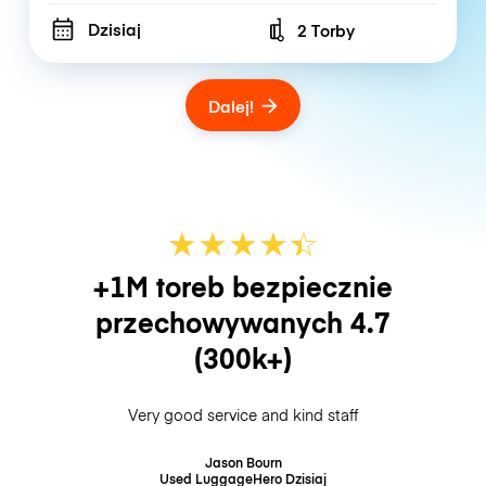
Dzisiaj
2 Torby
Number of bags
Dalej!
★
★
★
★
☆
★
+1M toreb bezpiecznie
przechowywanych
4.7
(300k+)
Very good service and kind staff
Jason Bourn
Used LuggageHero
Dzisiaj