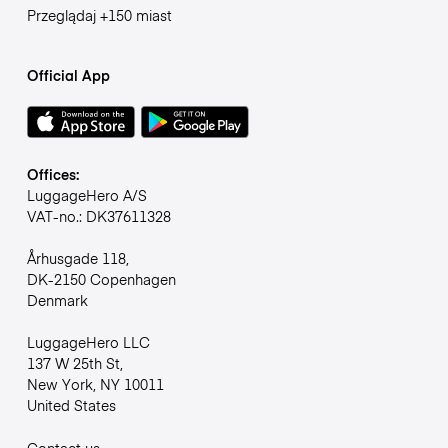
Przeglądaj +150 miast
Official App
Offices:
LuggageHero A/S
VAT-no.: DK37611328
Århusgade 118,
DK-2150 Copenhagen
Denmark
LuggageHero LLC
137 W 25th St,
New York, NY 10011
United States
Contact us